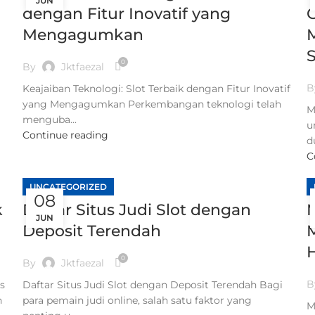
JUN
dengan Fitur Inovatif yang
O
Mengagumkan
S
0
By
Jktfaezal
B
Keajaiban Teknologi: Slot Terbaik dengan Fitur Inovatif
yang Mengagumkan Perkembangan teknologi telah
M
menguba...
u
Continue reading
du
C
UNCATEGORIZED
08
k
Daftar Situs Judi Slot dengan
JUN
Deposit Terendah
M
0
By
Jktfaezal
B
s
Daftar Situs Judi Slot dengan Deposit Terendah Bagi
h
para pemain judi online, salah satu faktor yang
M