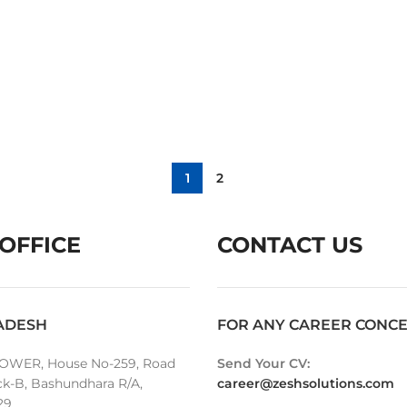
1
2
OFFICE
CONTACT US
ADESH
FOR ANY CAREER CONC
OWER, House No-259, Road
Send Your CV:
ck-B, Bashundhara R/A,
career@zeshsolutions.com
29