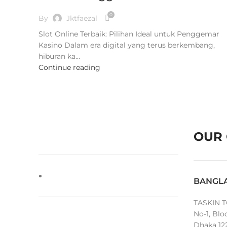
BPO COMPANIES
0
By
Jktfaezal
Slot Online Terbaik: Pilihan Ideal untuk Penggemar
Kasino Dalam era digital yang terus berkembang,
hiburan ka...
Continue reading
OUR 
BANGL
TASKIN T
No-1, Blo
Dhaka 12