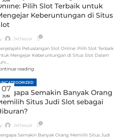
JUN
nline: Pilih Slot Terbaik untuk
Mengejar Keberuntungan di Situs
lot
0
y
Jktfaezal
enjelajahi Petualangan Slot Online: Pilih Slot Terbaik
ntuk Mengejar Keberuntungan di Situs Slot Dalam
ni...
ontinue reading
UNCATEGORIZED
07
Mengapa Semakin Banyak Orang
JUN
emilih Situs Judi Slot sebagai
Hiburan?
0
y
Jktfaezal
engapa Semakin Banyak Orang Memilih Situs Judi