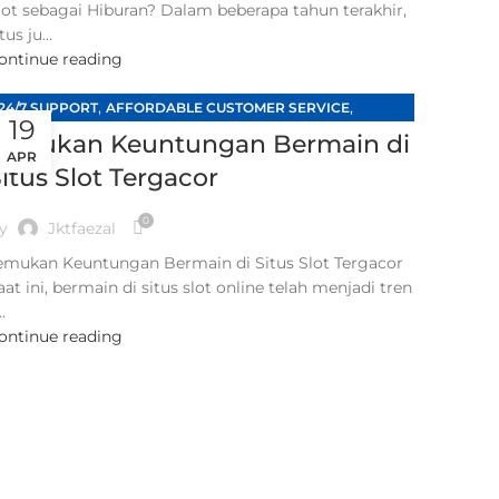
lot sebagai Hiburan? Dalam beberapa tahun terakhir,
tus ju...
ontinue reading
,
,
24/7 SUPPORT
AFFORDABLE CUSTOMER SERVICE
19
,
,
AFFORDABLE SOLUTIONS
APPOINTMENTS
Temukan Keuntungan Bermain di
APR
,
,
ASIAN BPO COMPANY
BACK OFFICE OPERATIONS
BPO
itus Slot Tergacor
0
y
Jktfaezal
emukan Keuntungan Bermain di Situs Slot Tergacor
aat ini, bermain di situs slot online telah menjadi tren
..
ontinue reading