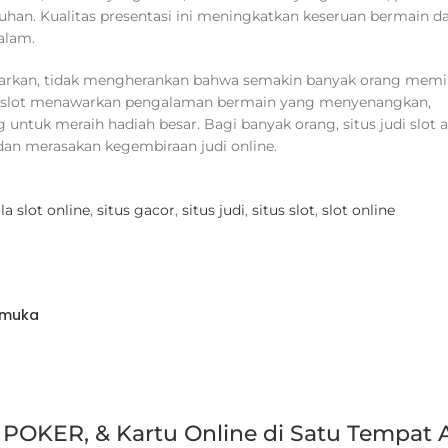
han. Kualitas presentasi ini meningkatkan keseruan bermain d
alam.
arkan, tidak mengherankan bahwa semakin banyak orang memili
itus slot menawarkan pengalaman bermain yang menyenangkan,
ntuk meraih hadiah besar. Bagi banyak orang, situs judi slot 
an merasakan kegembiraan judi online.
la slot online
,
situs gacor
,
situs judi
,
situs slot
,
slot online
kemuka
 POKER, & Kartu Online di Satu Tempat A