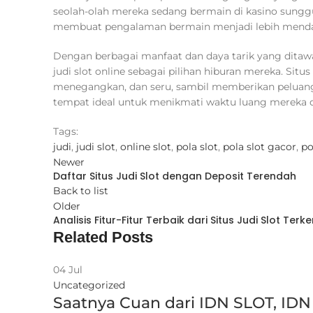
seolah-olah mereka sedang bermain di kasino sunggu
membuat pengalaman bermain menjadi lebih mend
Dengan berbagai manfaat dan daya tarik yang ditaw
judi slot online sebagai pilihan hiburan mereka. S
menegangkan, dan seru, sambil memberikan peluang u
tempat ideal untuk menikmati waktu luang mereka d
Tags:
judi
,
judi slot
,
online slot
,
pola slot
,
pola slot gacor
,
po
Newer
Daftar Situs Judi Slot dengan Deposit Terendah
Back to list
Older
Analisis Fitur-Fitur Terbaik dari Situs Judi Slot Ter
Related Posts
04
Jul
Uncategorized
Saatnya Cuan dari IDN SLOT, IDN