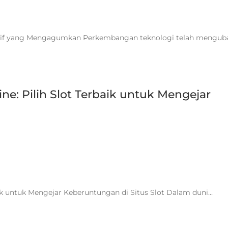
ovatif yang Mengagumkan Perkembangan teknologi telah menguba.
ne: Pilih Slot Terbaik untuk Mengejar
aik untuk Mengejar Keberuntungan di Situs Slot Dalam duni...