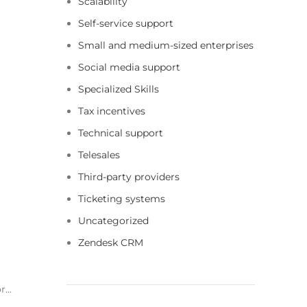
Scalability
Self-service support
Small and medium-sized enterprises
Social media support
Specialized Skills
Tax incentives
Technical support
Telesales
Third-party providers
Ticketing systems
Uncategorized
Zendesk CRM
...