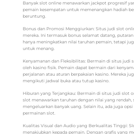
Banyak slot online menawarkan jackpot progresif y
pemain kesempatan untuk memenangkan hadiah bes
beruntung.
Bonus dan Promosi Menggiurkan: Situs judi slot on
mereka. Ini termasuk bonus selamat datang, putaran g
hanya meningkatkan nilai taruhan pemain, tetapi
untuk menang.
Kenyamanan dan Fleksibilitas: Bermain di situs judi 
oleh kasino fisik. Pemain dapat bermain dari kenya
perjalanan atau aturan berpakaian kasino. Mereka j
mengikuti jadwal buka atau tutup kasino.
Hiburan yang Terjangkau: Bermain di situs judi slot 
slot menawarkan taruhan dengan nilai yang rendah
mengeluarkan banyak uang. Selain itu, ada juga ops
permainan slot.
Kualitas Visual dan Audio yang Berkualitas Tinggi:
menakjubkan kepada pemain. Dengan grafis yang mena