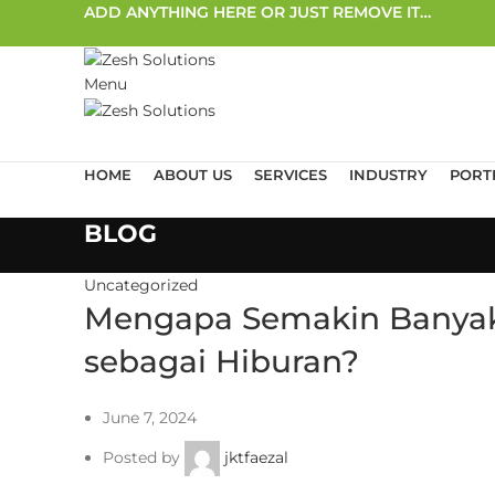
ADD ANYTHING HERE OR JUST REMOVE IT…
Menu
HOME
ABOUT US
SERVICES
INDUSTRY
PORT
BLOG
Uncategorized
Mengapa Semakin Banyak 
sebagai Hiburan?
June 7, 2024
Posted by
jktfaezal