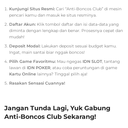
Kunjungi Situs Resmi:
Cari “Anti-Boncos Club” di mesin
pencari kamu dan masuk ke situs resminya.
Daftar Akun:
Klik tombol daftar dan isi data-data yang
diminta dengan lengkap dan benar. Prosesnya cepat dan
mudah!
Deposit Modal:
Lakukan deposit sesuai budget kamu.
Ingat, main santai biar nggak boncos!
Pilih Game Favoritmu:
Mau ngegas
IDN SLOT
, tantang
lawan di
IDN POKER
, atau coba peruntungan di game
Kartu Online
lainnya? Tinggal pilih aja!
Rasakan Sensasi Cuannya!
Jangan Tunda Lagi, Yuk Gabung
Anti-Boncos Club Sekarang!