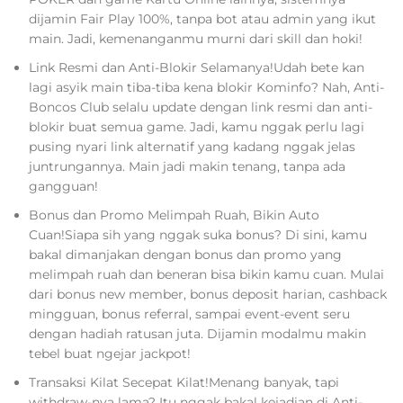
dijamin Fair Play 100%, tanpa bot atau admin yang ikut
main. Jadi, kemenanganmu murni dari skill dan hoki!
Link Resmi dan Anti-Blokir Selamanya!Udah bete kan
lagi asyik main tiba-tiba kena blokir Kominfo? Nah, Anti-
Boncos Club selalu update dengan link resmi dan anti-
blokir buat semua game. Jadi, kamu nggak perlu lagi
pusing nyari link alternatif yang kadang nggak jelas
juntrungannya. Main jadi makin tenang, tanpa ada
gangguan!
Bonus dan Promo Melimpah Ruah, Bikin Auto
Cuan!Siapa sih yang nggak suka bonus? Di sini, kamu
bakal dimanjakan dengan bonus dan promo yang
melimpah ruah dan beneran bisa bikin kamu cuan. Mulai
dari bonus new member, bonus deposit harian, cashback
mingguan, bonus referral, sampai event-event seru
dengan hadiah ratusan juta. Dijamin modalmu makin
tebel buat ngejar jackpot!
Transaksi Kilat Secepat Kilat!Menang banyak, tapi
withdraw-nya lama? Itu nggak bakal kejadian di Anti-