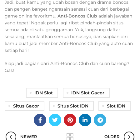
Jadi, buat kamu yang udah bosan dengan drama boncos
dan pengen banget ngerasain sensasi cuan dari berbagai
game online favoritmu,
Anti-Boncos Club
adalah jawaban
yang tepat! Nggak perlu lagi ribet pindah-pindah situs,
semua ada di satu genggaman. Yuk, langsung daftar
sekarang, manfaatkan semua bonusnya, dan siapkan diri
kamu buat jadi member Anti-Boncos Club yang auto cuan
setiap hari!
Siap jadi bagian dari Anti-Boncos Club dan cuan bareng?
Gas!
IDN Slot
IDN Slot Gacor
Situs Gacor
Situs Slot IDN
Slot IDN
NEWER
OLDER