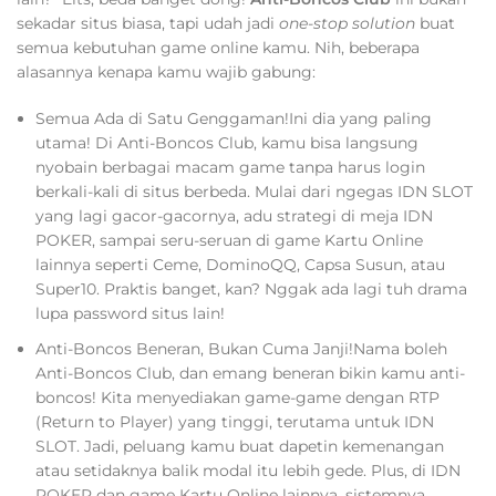
sekadar situs biasa, tapi udah jadi
one-stop solution
buat
semua kebutuhan game online kamu. Nih, beberapa
alasannya kenapa kamu wajib gabung:
Semua Ada di Satu Genggaman!Ini dia yang paling
utama! Di Anti-Boncos Club, kamu bisa langsung
nyobain berbagai macam game tanpa harus login
berkali-kali di situs berbeda. Mulai dari ngegas IDN SLOT
yang lagi gacor-gacornya, adu strategi di meja IDN
POKER, sampai seru-seruan di game Kartu Online
lainnya seperti Ceme, DominoQQ, Capsa Susun, atau
Super10. Praktis banget, kan? Nggak ada lagi tuh drama
lupa password situs lain!
Anti-Boncos Beneran, Bukan Cuma Janji!Nama boleh
Anti-Boncos Club, dan emang beneran bikin kamu anti-
boncos! Kita menyediakan game-game dengan RTP
(Return to Player) yang tinggi, terutama untuk IDN
SLOT. Jadi, peluang kamu buat dapetin kemenangan
atau setidaknya balik modal itu lebih gede. Plus, di IDN
POKER dan game Kartu Online lainnya, sistemnya