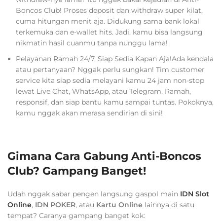
Boncos Club! Proses deposit dan withdraw super kilat,
cuma hitungan menit aja. Didukung sama bank lokal
terkemuka dan e-wallet hits. Jadi, kamu bisa langsung
nikmatin hasil cuanmu tanpa nunggu lama!
Pelayanan Ramah 24/7, Siap Sedia Kapan Aja!Ada kendala
atau pertanyaan? Nggak perlu sungkan! Tim customer
service kita siap sedia melayani kamu 24 jam non-stop
lewat Live Chat, WhatsApp, atau Telegram. Ramah,
responsif, dan siap bantu kamu sampai tuntas. Pokoknya,
kamu nggak akan merasa sendirian di sini!
Gimana Cara Gabung Anti-Boncos
Club? Gampang Banget!
Udah nggak sabar pengen langsung gaspol main
IDN Slot
Online
,
IDN POKER
, atau
Kartu Online
lainnya di satu
tempat? Caranya gampang banget kok: