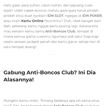
Halo gaes, para sultan, calon sultan, dan pejuang cuan
sejati! Udah capek boncos melulu gara-gara harus pindah-
pindah situs buat nyobain
IDN SLOT
, ngegas di
IDN POKER
,
atau main
Kartu Online
favoritmu? Duh, ribet banget kan!
Nah, sekarang kamu nggak perlu pusing lagi. Karena kita
mau kenalin kamu sama
Anti-Boncos Club
, tempat di
mana semua game cuanmu ngumpul jadi satu! Siap-siap
rasain sensasi jackpot pecah dan kartu gacor setiap hari di
satu tempat doang!
Gabung Anti-Boncos Club? Ini Dia
Alasannya!
Mungkin kamu mikir, “Emang bedanya apa sih sama situs
lain?” Eits, beda banget dong!
Anti-Boncos Club
ini bukan