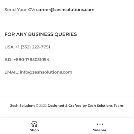
Send Your CV:
career@zeshsolutions.com
FOR ANY BUSINESS QUERIES
USA: +1 (332) 222-7751
BD: +880-1785031094
EMAIL: info@zeshsolutions.com
Zesh Solutions
2022
Designed & Crafted by Zesh Solutions Team
.
Shop
Sidebar