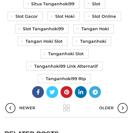
Situs Tanganhoki99
Slot
Slot Gacor
Slot Hoki
Slot Online
Slot Tanganhoki99
Tangan Hoki
Tangan Hoki Slot
Tanganhoki
Tanganhoki Slot
Tanganhoki99 Link Alternatif
Tanganhoki99 Rtp
NEWER
OLDER