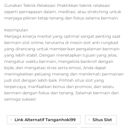
Gunakan Teknik Relaksasi: Praktikkan teknik relaksasi
seperti pernapasan dalam, meditasi, atau stretching untuk
menjaga pikiran tetap tenang dan fokus selama bermain.
Kesimpulan
Menjaga kinerja mental yang optimal sangat penting saat
bermain slot online, terutama di mesin slot anti-rungkad
yang dirancang untuk memberikan pengalaman bermain
yang lebih stabil. Dengan menetapkan tujuan yang jelas,
mengatur waktu bermain, mengelola bankroll dengan
bijak, dan mengatasi stres serta emosi, Anda dapat
meningkatkan peluang menang dan menikmati permainan
judi slot dengan lebih baik. Pilihlah situs slot yang
terpercaya, manfaatkan bonus dan promosi, dan selalu
bermain dengan fokus dan tenang. Selamat bermain dan
semoga sukses!
Link Alternatif Tanganhoki99
Situs Slot