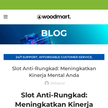
BLOG
,
,
24/7 SUPPORT
AFFORDABLE CUSTOMER SERVICE
,
,
AFFORDABLE SOLUTIONS
APPOINTMENTS
Slot Anti-Rungkad: Meningkatkan
,
ASIAN BPO COMPANY
BPO
Kinerja Mental Anda
Jktfaezal
Slot Anti-Rungkad:
Meningkatkan Kinerja