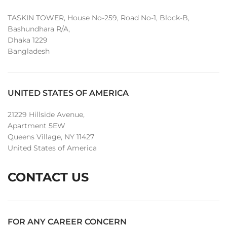
TASKIN TOWER, House No-259, Road No-1, Block-B,
Bashundhara R/A,
Dhaka 1229
Bangladesh
UNITED STATES OF AMERICA
21229 Hillside Avenue,
Apartment 5EW
Queens Village, NY 11427
United States of America
CONTACT US
FOR ANY CAREER CONCERN