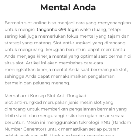
Mental Anda
Bermain slot online bisa menjadi cara yang menyenangkan
untuk mengisi
tanganhoki99 login
waktu luang, tetapi
sering kali juga memerlukan fokus mental yang tajam dan
strategi yang matang. Slot anti-rungkad, yang dirancang
untuk mengurangi kerugian beruntun, dapat membantu
Anda menjaga kinerja mental yang optimal saat bermain di
situs slot. Artikel ini akan membahas cara-cara
meningkatkan kinerja mental Anda saat bermain judi slot,
sehingga Anda dapat memaksimalkan pengalaman
bermain dan peluang menang.
Memahami Konsep Slot Anti-Rungkad
Slot anti-rungkad merupakan jenis mesin slot yang
dirancang untuk memberikan pengalaman bermain yang
lebih stabil dan mengurangi risiko kerugian besar secara
beruntun. Mesin ini menggunakan teknologi RNG (Random
Number Generator) untuk memastikan setiap putaran
adalah acak dan adil. Meskipun begitu, pemahaman