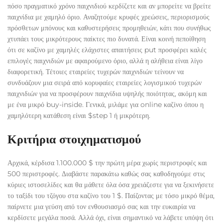
πόσο πραγματικό χρόνο παιχνιδιού κερδίζετε και αν μπορείτε να βρείτε
παιχνίδια με χαμηλό όριο. Αναζητούμε κρυφές χρεώσεις, περιορισμούς
πρόσθετων μπόνους και καθυστερήσεις προμηθειών, κάτι που συνήθως
χτυπάει τους μικρότερους παίκτες πιο δυνατά. Είναι κοινή πεποίθηση
ότι σε καζίνο με χαμηλές ελάχιστες απαιτήσεις put προσφέρει καλές
επιλογές παιχνιδιών με αφαιρούμενο όριο, αλλά η αλήθεια είναι λίγο
διαφορετική. Τέτοιες εταιρείες τυχερών παιχνιδιών τείνουν να
συνδυάζουν μια σειρά από κορυφαίες εταιρείες λογισμικού τυχερών
παιχνιδιών για να προσφέρουν παιχνίδια υψηλής ποιότητας, ακόμη και
με ένα μικρό buy-inside. Γενικά, μιλάμε για online καζίνο όπου η
χαμηλότερη κατάθεση είναι $step 1 ή μικρότερη.
Κριτήρια στοιχηματισμού
Αρχικά, κέρδισα 1.100.000 $ την πρώτη μέρα χωρίς περιστροφές και
500 περιστροφές. Διαβάστε παρακάτω καθώς σας καθοδηγούμε στις
κύριες ιστοσελίδες και θα μάθετε όλα όσα χρειάζεστε για να ξεκινήσετε
το ταξίδι του τζόγου στα καζίνο του 1 $. Παίζοντας με τόσο μικρό θέμα,
παίρνετε μια γεύση από τον ενθουσιασμό σας και την ευκαιρία να
κερδίσετε μεγάλα ποσά. Αλλά όχι, είναι σημαντικό να λάβετε υπόψη ότι