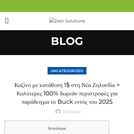
BLOG
UNCATEGORIZED
Καζίνο με κατάθεση 1$ στη Νέα Ζηλανδία >
Καλύτερες 100% δωρεάν περιστροφές για
παράδειγμα το Buck εντός του 2025
Jktfaezal
Ιστολόγια