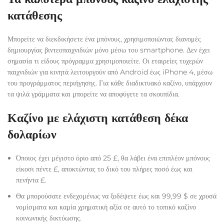
κατάθεσης
Μπορείτε να διεκδικήσετε ένα μπόνους, χρησιμοποιώντας διανομές
δημιουργίας βιντεοπαιχνιδιών μόνο μέσω του smartphone. Δεν έχει
σημασία τι είδους πρόγραμμα χρησιμοποιείτε. Οι εταιρείες τυχερών
παιχνιδιών για κινητά λειτουργούν από Android έως iPhone 4, μέσω
του προγράμματος περιήγησης. Για κάθε διαδικτυακό καζίνο, υπάρχουν
τα ψιλά γράμματα και μπορείτε να αποφύγετε τα σκουπίδια.
Καζίνο με ελάχιστη κατάθεση δέκα
δολαρίων
Όποιος έχει μέγιστο όριο από 25 £, θα λάβει ένα επιπλέον μπόνους
είκοσι πέντε £, αποκτώντας το δικό του πλήρες ποσό έως και
πενήντα £.
Θα μπορούσατε ενδεχομένως να ξοδέψετε έως και 99,99 $ σε χρυσά
νομίσματα και καμία χρηματική αξία σε αυτό το τοπικό καζίνο
κοινωνικής δικτύωσης.