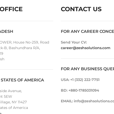
OFFICE
CONTACT US
ADESH
FOR ANY CAREER CONC
OWER, House No-259, Road
Send Your CV:
ck-B, Bashundhara R/A,
career@zeshsolutions.com
29
sh
FOR ANY BUSINESS QUE
USA: +1 (332) 222-7751
 STATES OF AMERICA
BD: +880-1785031094
lside Avenue,
nt 5EW
EMAIL: info@zeshsolutions.
llage, NY 11427
ates of America
m
.