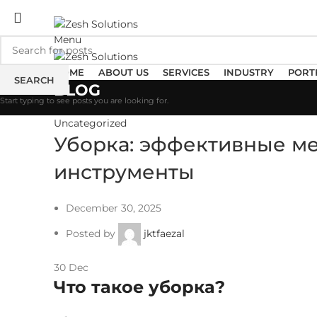
ADD ANYTHING HERE OR JUST REMOVE IT…
Menu
HOME
ABOUT US
SERVICES
INDUSTRY
PORT
SEARCH
BLOG
Start typing to see posts you are looking for.
Uncategorized
Уборка: эффективные м
инструменты
December 30, 2025
Posted by
jktfaezal
30
Dec
Что такое уборка?