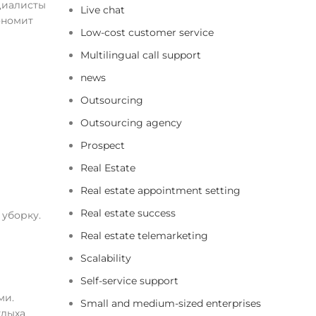
циалисты
Live chat
ономит
Low-cost customer service
Multilingual call support
news
Outsourcing
Outsourcing agency
Prospect
Real Estate
Real estate appointment setting
Real estate success
 уборку.
Real estate telemarketing
Scalability
Self-service support
ми.
Small and medium-sized enterprises
тдыха