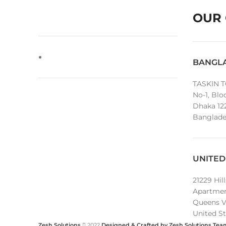
OUR 
BANGL
TASKIN T
No-1, Blo
Dhaka 12
Banglade
UNITED
21229 Hil
Apartme
Queens Vi
United St
Zesh Solutions
2022
Designed & Crafted by Zesh Solutions Tea