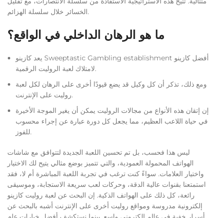
متتالية. تُتيح هذه الاستراتيجية الاستفادة من سلسلة الانتصارات، مع تقليل
الخسائر خلال سلسلة الهزائم.
ما هو الرهان الداخلي في الواقع؟
يعد كازينو Sweeptastic Gambling establishment أفضل كازينو
لامتلاك لعبة الروليت الرقمية.
ومع ذلك، تذكر أن كل وكيل قد يضع قيودًا أخرى على الرهان لكل لعبة
روليت على الإنترنت.
إن إتقان هذه الأنواع من مجالات الروليت يمكن أن يغير الموجة الأخيرة
في حياة اللاعب العظيم، مما يجعل كل دورة عبارة عن إجراء محسوب
للفوز.
ليس هذا فحسب، بل تم تحسين اللعبة الجديدة لتتوافق مع شاشات
الهواتف المحمولة العمودية، والتي تتميز بوضع مثالي يتيح لك الاختيار
واختيار العلامات. سواءً كنت ترغب في تجربة اللعبة المباشرة أم لا، فقد
استمتعنا بقنوات عالية الدقة، وحركات لعب سريعة الاستجابة، وموسيقى
رائعة، كل ذلك على الهواتف الذكية. إن البحث عن لعبة روليت كازينو
إلكترونية مدروسة ومواقع روليت أخرى على الإنترنت أشبه بالبحث عن
أسرار خفية في عالم إلكتروني واسع. بينما نستكشف أفضل خيارات عام