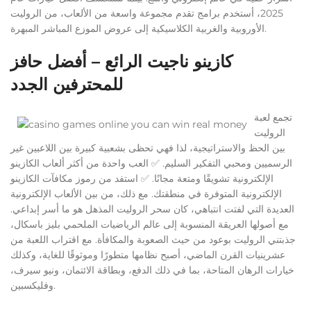
2025، أستخدم برامج تقدم مجموعة واسعة من الألعاب، من الروليت
الأوروبية والغربية الكلاسيكية إلى عروض الموزع المباشر المبهرة.
كازينو ناجيت الرائع – أفضل حافز
للمحترفين الجدد
تجمع لعبة
الروليت
بين الحظ والاستراتيجية، لذا فهي تحظى بشعبية كبيرة بين اللاعبين غير
الرسميين ومحبي التفكير السليم. ✅ العب واحدة من أكثر ألعاب الكازينو
الإلكترونية تشويقًا ومتعة مجانًا. ✅ استفد من رموز مكافآت الكازينو
الإلكترونية المتوفرة في منطقتك. مع ذلك، من بين الألعاب الإلكترونية
العديدة التي لفتت انتباهي، كان سحر الروليت المذهل هو ما أسر إبداعي.
مع أصولها العريقة المنسوبة إلى عالم الرياضيات الملحمي بليز باسكال،
جذبتني الروليت بوعود من حيث الصعوبة والمكافأة. مع اقتراب اللعبة من
عشرينيات القرن الماضي، أصبح نظامها متطورًا وموثوقًا للغاية، وكذلك
خيارات الرهان المتاحة، بما في ذلك الدفع، وبطاقة الائتمان، ونيو سيرف،
وفليكسبين.