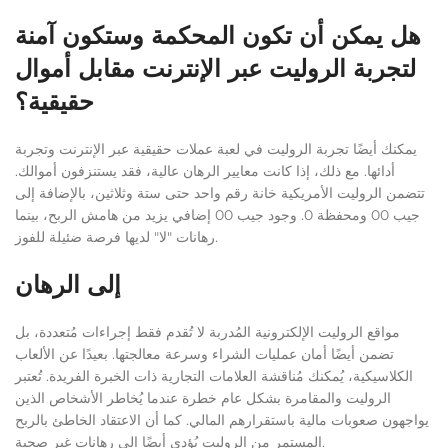
هل يمكن أن تكون المحكمة وستكون آمنة
لتجربة الروليت عبر الإنترنت مقابل أموال
حقيقية؟
يمكنك أيضًا تجربة الروليت في لعبة عملات حقيقية عبر الإنترنت وتجربة
أدائها. مع ذلك، إذا كانت معايير الرهان عالية، فقد يستنزفون أموالك.
تتضمن الروليت الأمريكية خانة رقم واحد حتى ستة وثلاثين، بالإضافة إلى
جيب 00 ومحفظة 0. وجود جيب 00 إضافي يزيد من هامش الربح، بينما
رهانات "لا" لديها فرصة ضئيلة للفوز.
إلى الرهان
مواقع الروليت الإلكترونية المُدربة لا تُقدم فقط إجراءات مُتعددة، بل
تضمن أيضًا أمان عمليات الشراء وسرعة معالجتها. بعيدًا عن الألعاب
الكلاسيكية، يُمكنك مُناقشة العلامات التجارية ذات الخبرة الفريدة. تُعتبر
الروليت والمقامرة بشكل عام خطرة عندما يُخاطر الأشخاص الذين
يواجهون صعوبات مالية باستقرارهم المالي. كما أن الاعتقاد الخاطئ بالربح
المستمر من الروليت يُؤدي أيضًا إلى رهانات غير صحية.