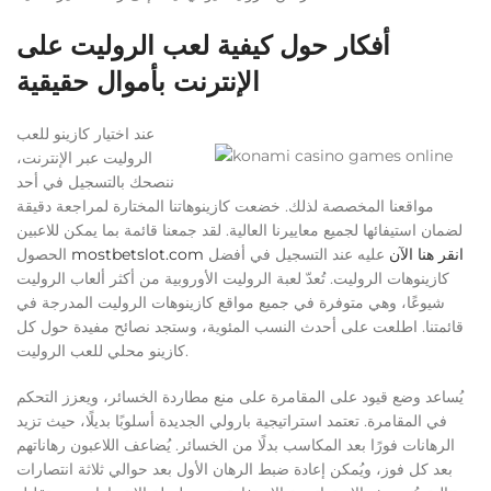
أفكار حول كيفية لعب الروليت على
الإنترنت بأموال حقيقية
عند اختيار كازينو للعب
الروليت عبر الإنترنت،
ننصحك بالتسجيل في أحد
مواقعنا المخصصة لذلك. خضعت كازينوهاتنا المختارة لمراجعة دقيقة
لضمان استيفائها لجميع معاييرنا العالية. لقد جمعنا قائمة بما يمكن للاعبين
mostbetslot.com انقر هنا الآن
عليه عند التسجيل في أفضل
الحصول
كازينوهات الروليت. تُعدّ لعبة الروليت الأوروبية من أكثر ألعاب الروليت
شيوعًا، وهي متوفرة في جميع مواقع كازينوهات الروليت المدرجة في
قائمتنا. اطلعت على أحدث النسب المئوية، وستجد نصائح مفيدة حول كل
كازينو محلي للعب الروليت.
يُساعد وضع قيود على المقامرة على منع مطاردة الخسائر، ويعزز التحكم
في المقامرة. تعتمد استراتيجية بارولي الجديدة أسلوبًا بديلًا، حيث تزيد
الرهانات فورًا بعد المكاسب بدلًا من الخسائر. يُضاعف اللاعبون رهاناتهم
بعد كل فوز، ويُمكن إعادة ضبط الرهان الأول بعد حوالي ثلاثة انتصارات