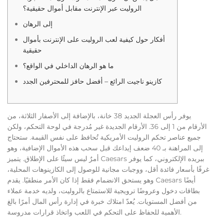
الروليت عبر الإنترنت مقابل أموال حقيقية؟
إلى الرهان
أفكار حول كيفية لعب الروليت على الإنترنت بأموال
حقيقية
ما هو الرهان الداخلي في الواقع؟
كازينو ناجيت الرائع – أفضل حافز للمحترفين الجدد
يوفر رأس العجلة الجديد 38 خانة، بالإضافة إلى الأصفار الثلاثة، من
الأرقام من 1 إلى 36. الأرقام الجديدة غير مُدرجة في لوحة التحكم، ولكن
جميع عناصر تحكم الروليت الأمريكية تُحافظ على نفس القيمة. ستحتاج
إلى المراهنة بـ 40 ضعف إيداعك قبل سحب هذه الأموال الإضافية، وهو
أمرٌ ليس سيئًا على الإطلاق. يتميز Caesars ببريده الإلكتروني، كما يوفر
غرفًا بأسعار فائدة أقل، ووجبات مجانية للوصول إلى الكازينوهات المحلية،
وهو يستحق الانضمام فقط إذا كان الأمر منطقيًا.
يقدم Caesars أيضًا
بطاقات دخول وعروضًا ترويجية للاستمتاع بالروليت، ولديه خدمة عملاء
من أفضل المستويات. يُعدّ امتلاك خبرة في إدارة رأس المال أمرًا بالغ
الأهمية للحفاظ على التحكم في اللعب واتخاذ قرارات مدروسة.