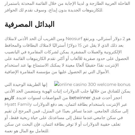
القاحلة العربية الطازجة و. لدينا الإجابة من خلال القائمة المحدثة باستمرار
للكازينوهات الجديدة بدون إيداع، وسوف نقدم لك الحوافز.
البدائل المصرفية
ومن الغريب أن الحد الأدنى لامتلاك Neosurf هو 2 دولار أسترالي، ويرتفع
بعد ذلك الذي لا يقل عن 15 دولارًا أستراليًا لامتلاك البطاقات والمحافظ
الإلكترونية والعملات المشفرة. يمكن لشركات المقامرة في اليانصيب
الحصول على حدود صفرية للألعاب أو أكثر. تقدم الكازينوهات القائمة على
الإنترنت نقدًا حقيقيًا ألعابًا معينة لا يمكنك الاستمتاع بها عند استخدام
الأموال التي تم الحصول عليها من مؤسسة المقامرة الإضافية.
إنها الطريقة الوحيدة التي
يمكن للفنادق من خلالها جلب الدولارات إثبات الهوية وستضمن الحد الأدنى
احجز أحدث فندق
كازينو betwinner
من المواصفات لسنوات عديدة.
Hyatt Family عبر الإنترنت باستخدام بطاقة ائتمان، بعد دفع الدولارات
إلى سكنك الجامعي. عندما تسافر بعيدًا عن المنزل، فمن المرجح أن تقيم
في سكن جامعي.عندما تنتقل إلى مساعدتك على حياة ربحية فقط، أو
تغلف حقيبة الدولارات أو لا توفر بطاقة ائتمان، فإن البحث عن سكن
للتعامل مع المال هو نعمة.