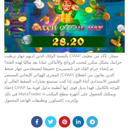
بالنسبة لأولئك الذين لديهم جهاز ترطيب CPAP ممتاز، تأكد من تنظيف
حزامك بشكل متكرر لتجنب الروائح والأماكن. لماذا يعد مثاليًا لهذه الفئة؟
تم إنشاء حزام الفك في نايتسبريدج خصيصًا لمستخدمي جهاز ضغط
المجرى الهوائي الإيجابي المستمر (CPAP) الذين يعانون من انقطاع
التنفس الانسدادي أثناء النوم. إذا كنت تستمتع بخيارات الضغط العالي أو
إخفاء CPAP للوجه بالكامل، فهذا بديل قوي. إنها أنظمة تداول قوية بما
في ذلك MetaTrader 4 ويمكنك الحصول على أجهزة سطح المكتب
وإنترنت إكسبلورر وتطبيقات الهاتف المحمول.