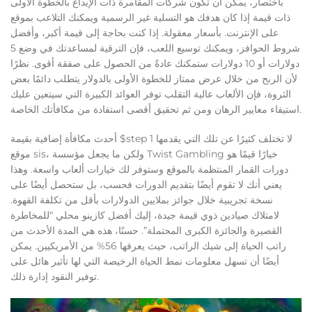
باختصار، يمكن أن تكون شركات المقامرة ذات الإيداع بالخطوة الأولى
ذات قيمة إذا كان هدفك هو التسلية غير الرسمية ويمكنك التلاعب بموقع
على الإنترنت. بأسعار معقولة. إذا كنت بحاجة إلى قيمة أكبر، وأفضل
شروط الحوافز، ويمكنك توسيع اللعب، فإن الترقية لمساعدتك في وضع 5
دولارات أو 10 دولارات ستمكنك عادةً من الحصول على صفقة أقوى. نظرًا
لأن الربح من خلال عرض ممتاز للخطوة الأولى بالدولار يتطلب دائمًا بعض
الثروة، فإن الألعاب عالية التقلب توفر العوائد الكبيرة التي سيتعين عليك
استيفاء معايير الرهان ومن ثم تحقيق أقصى استفادة من مكافأتك الخاصة.
أحدث مكافأة إضافية بقيمة $step 1 لا تختلف كثيرًا عن تلك التي يقدمها
موقع sis، ولكن ما يجعل مؤسسة Twist Gambling خيارًا قيمًا هو
دورات القمار المنتظمة بالموقع وستوفر لك خيارات ألعاب واسعة. وهذا
يعني أنك لا تقوم أيضًا بتقديم الدورات فحسب، بل ستحصل أيضًا على
نسخة تجريبية خلال جوائز بملايين الدولارات بأقل من تكلفة القهوة.
لامتلاك صيادين ذوي قيمة جيدة، إليك أفضل كازينو محلي “للمخاطرة
القصيرة والجائزة الكبرى المحتملة”. حسنًا، هذه هي المدة الأحدث من
راتب الحياة إلى شيك الراتب، حيث يعرفها 56% من الأمريكيين. يمكن
أيضًا أن تسهل معلومات نمط الحياة الرخيصة التي لها تأثير هائل على
توفير النقود إدارة ذلك.