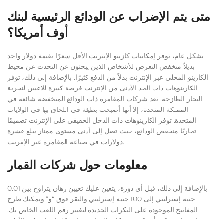
متى يتم الإضراب عن الودائع الرئيسية لبنك
أوف أمريكا؟
بشكل عام، توفر إمكانيات كازينو الإنترنت الأقل سعرًا بقيمة دولار واحد
بديلاً منخفض التعرض للأشخاص الذين يبحثون عن التحدث عن محيط
الكازينو المحلي عبر الإنترنت بدلاً من الدفع كثيرًا. بالإضافة إلى ذلك، توفر
الكازينوهات ذات الحد الأدنى من الإنترنت فرصة كبيرة للاعبين لتجربة
البحار الطازجة. تعد شركات المقامرة ذات الودائع المنخفضة شائعة في
المملكة المتحدة، إلا أنها أصبحت بطيئة في اللحاق بها في الولايات
المتحدة. توفر الكازينوهات ذات الدخل الحقيقي على الإنترنت تصميمًا
تجاريًا منخفض الودائع، حيث تصل إلى أدنى مستوى ممتاز يبلغ عشرة
دولارات في صناعة المقامرة عبر الإنترنت.
معلومات حول شركات القمار
بالإضافة إلى ذلك، قبل أي دورة، يتعين عليك تعيين رهان يتراوح بين 0.01
جنيه إسترليني إلى 100 جنيه إسترليني والنقر فوق “و” ويمكنك طرح
المفاتيح الموجودة على البكرات الجديدة لتغيير رقم اللعب الخاص بك.