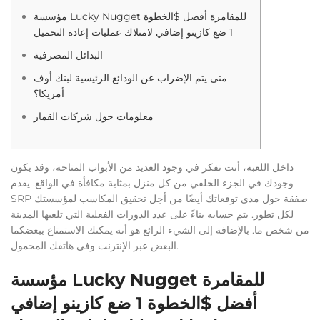
مؤسسة Lucky Nugget للمقامرة أفضل $الخطوة
1 ضع كازينو إضافي لامتلاك عمليات إعادة التحميل
البدائل المصرفية
متى يتم الإضراب عن الودائع الرئيسية لبنك أوف
أمريكا؟
معلومات حول شركات القمار
داخل اللعبة، أنت تفكر في وجود العديد من الأبواب المتاحة، وقد يكون
وجودك في الجزء الخلفي من كل منزل بمثابة مكافأة في الواقع. يقدم
SRP صفقة حول مدى توقعاتك أيضًا من أجل تحقيق المكاسب لمؤسستك
لكل تطور. يتم حسابه بناءً على عدد الدورات الفعلية التي تلعبها المدينة
من شخص ما.
بالإضافة إلى الشيء الرائع هو أنه يمكنك الاستمتاع ببعضكما
البعض عبر الإنترنت وفي هاتفك المحمول.
مؤسسة Lucky Nugget للمقامرة
أفضل $الخطوة 1 ضع كازينو إضافي