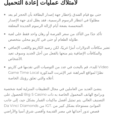
لامتلاك عمليات إعادة التحميل
حتى مع قيام الفندق بإخطار جهة إصدار البطاقة بأن الحجز لم يعد
مطلوبًا في انتظار الرسوم الرسمية، فقد يظل لدى جهة الإصدار
المتحمسة بضعة أيام لإزالة الرسوم الجديدة المعلقة.
تأكد جدًا من التأكد من سعر الفرصة أو رهان واحد فقط على لعبة
طاولة الطعام أو حتى في كازينو محلي متخصص.
تعتبر مكافآت الدولارات أمرًا غريبًا، لكن رصيد الكازينو واللعب الإضافي
والمكافآت الإضافية يتم منحها بالفعل من أجل الجديد وسوف تعيد
الأشخاص.
للبدء، قم بالبحث في عدد من التوصيات التي نقدمها في كازينو Video
Game Time Local نظرًا لمواقع المراهنة عبر الإنترنت المذكورة
أعلاه والتي تعلق رؤيتك الخاصة.
ينشئ العديد من العاملين في مجال التطبيقات المنزلية لعبة شخصية
للحصول على Big 5 Casino وبرامج الهاتف المحمول الخاصة به ذات
التصنيف العالي. يتم تمثيل أفضل ماكينات القمار بشكل جيد، إلى جانب
Da Vinci Diamonds من IGT. الموانئ مستوحاة بشكل كبير من
قصص تدور أحداثها في مصر القديمة وأقصى شرق آسيا والأراضي