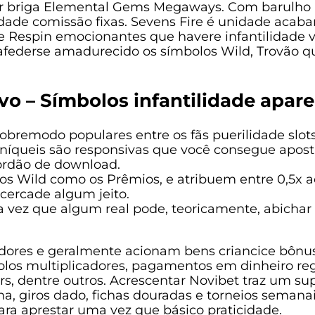
gar briga Elemental Gems Megaways. Com barulho
idade comissão fixas. Sevens Fire é unidade acab
e Respin emocionantes que havere infantilidade vi
afederse amadurecido os símbolos Wild, Trovão 
ivo – Símbolos infantilidade apa
remodo populares entre os fãs puerilidade slots 
níqueis são responsivas que você consegue aposta
ordão de download.
os Wild como os Prêmios, e atribuem entre 0,5x ac
cercade algum jeito.
uma vez que algum real pode, teoricamente, abich
cadores e geralmente acionam bens criancice bô
olos multiplicadores, pagamentos em dinheiro reg
ers, dentre outros. Acrescentar Novibet traz um s
 giros dado, fichas douradas e torneios semanai
ra aprestar uma vez que básico praticidade.