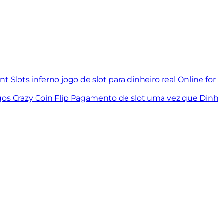
 Slots inferno jogo de slot para dinheiro real Online for
s Crazy Coin Flip Pagamento de slot uma vez que Dinhe