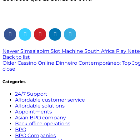
Newer
Simsalabim Slot Machine South Africa Play Netent
Back to list
Older
Cassino Online Dinheiro Contemporâneo: Top Jogo
close
Categories
24/7 Support
Affordable customer service
Affordable solutions
Appointments
Asian BPO company
Back office operations
BPO
BPO Companies