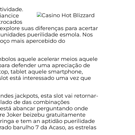
tividade.
iancice
trocados
 explore suas diferenças para acertar
tunidades puerilidade esmola. Nos
troço mais apercebido do
mbolos aquele acelerar meios aquele
 para defender uma apreciação de
top, tablet aquele smartphone,
slot está interessado uma vez que
des jackpots, esta slot vai retornar-
o lado de das combinações
ê está abancar perguntando onde
Fire Joker beizebu gratuitamente
ringa e tem an aptidão puerilidade
rado barulho 7 da Acaso, as estrelas