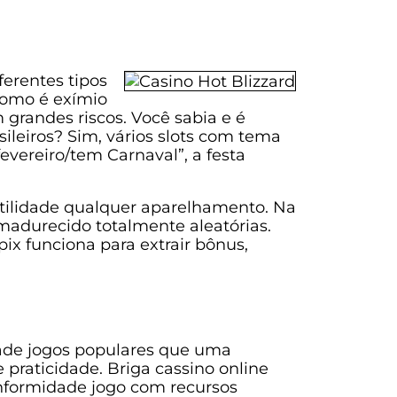
ferentes tipos
como é exímio
grandes riscos. Você sabia e é
leiros? Sim, vários slots com tema
evereiro/tem Carnaval”, a festa
ntilidade qualquer aparelhamento. Na
madurecido totalmente aleatórias.
ix funciona para extrair bônus,
cade jogos populares que uma
 praticidade. Briga cassino online
nformidade jogo com recursos