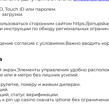
D, Touch ID или паролем.
 загрузки.
ользоваться сторонним сайтом https://pinupskac
и инструкции по обходу региональных огранич
ждение согласия с условиями.Важно вводить к
а
й экран.Элементы управления удобно располо
ке или в метро без лишних усилий.
, рулетке, покеру и живым дилерам.
ций.
ций, статус верификации.
к pin up casino скачать iphone без ограниче