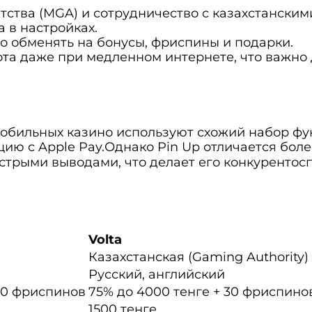
тства (MGA) и сотрудничество с казахстанским
 в настройках.
но обменять на бонусы, фриспины и подарки.
ота даже при медленном интернете, что важно
обильных казино используют схожий набор фу
цию с Apple Pay.Однако Pin Up отличается боле
ыстрыми выводами, что делает его конкурент
Volta
Казахстанская (Gaming Authority)
Русский, английский
 50 фриспинов
75% до 4000 тенге + 30 фриспино
1500 тенге