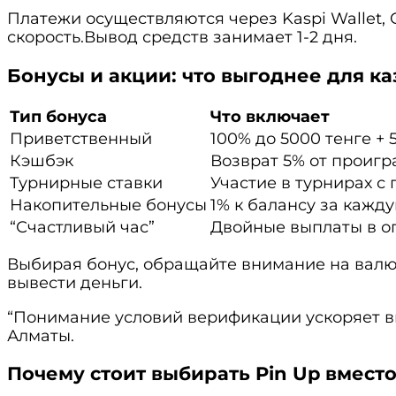
Платежи осуществляются через Kaspi Wallet, Q
скорость.Вывод средств занимает 1-2 дня.
Бонусы и акции: что выгоднее для ка
Тип бонуса
Что включает
Приветственный
100% до 5000 тенге +
Кэшбэк
Возврат 5% от проигр
Турнирные ставки
Участие в турнирах с
Накопительные бонусы
1% к балансу за кажду
“Счастливый час”
Двойные выплаты в о
Выбирая бонус, обращайте внимание на валю
вывести деньги.
“Понимание условий верификации ускоряет вы
Алматы.
Почему стоит выбирать Pin Up вмест