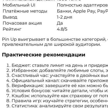
Мобильный UI
Полностью адаптиров
Платёжные методы
Банки, Apple Pay, PayP
Вывод
1-2 дня
Почасовая акция
Да
Рейтинг
4.8/5
Pin Up выигрывает в большинстве категорий, 
привлекательным для широкой аудитории.
Практические рекомендации
Бюджет: ставьте лимит на день и придерж
Избранное: добавляйте любимые слоты, 
Счастливый час: участвуйте в двойных вы
Официальный канал: скачивайте приложен
Верификация: завершите её как можно бы
Условия бонусов: читайте детали, чтобы 
Кэшбэк: используйте как страховку от пот
Правила игр: изучайте стратегии, особенн
Статистика: анализируйте свои результат