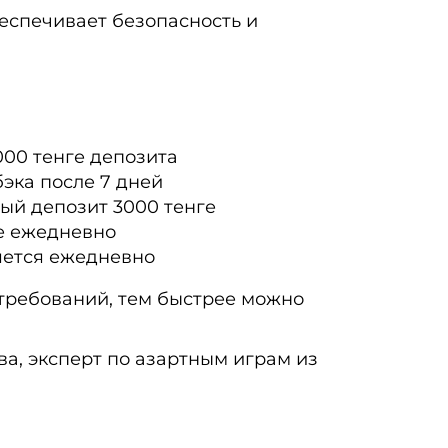
обеспечивает безопасность и
00 тенге депозита
эка после 7 дней
й депозит 3000 тенге
е ежедневно
ется ежедневно
требований, тем быстрее можно
а, эксперт по азартным играм из