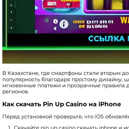
В Казахстане, где смартфоны стали вторым до
популярность благодаря простому дизайну, ши
мгновенные платежи и прозрачные правила д
регионов.
Как скачать Pin Up Casino на iPhone
Перед установкой проверьте, что iOS обновлён
Скачайте pin up casino скачать iphone и 