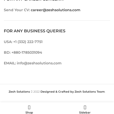
Send Your CV:
career@zeshsolutions.com
FOR ANY BUSINESS QUERIES
USA: +1 (332) 222-7751
BD: +880-1785031094
EMAIL: info@zeshsolutions.com
Zesh Solutions
2022
Designed & Crafted by Zesh Solutions Team
.
Shop
Sidebar