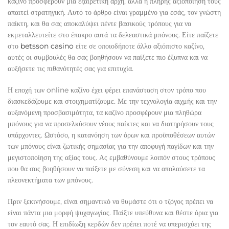
καζίνο προσφέρουν μια εξαιρετική αρχή, αλλά η πλήρης αξιοποίησή τους
απαιτεί στρατηγική. Αυτό το άρθρο είναι γραμμένο για εσάς, τον γνώστη
παίκτη, και θα σας αποκαλύψει πέντε βασικούς τρόπους για να
εκμεταλλευτείτε στο έπακρο αυτά τα δελεαστικά μπόνους. Είτε παίζετε
στο
betsson casino
είτε σε οποιοδήποτε άλλο αξιόπιστο καζίνο,
αυτές οι συμβουλές θα σας βοηθήσουν να παίξετε πιο έξυπνα και να
αυξήσετε τις πιθανότητές σας για επιτυχία.
Η εποχή των online καζίνο έχει φέρει επανάσταση στον τρόπο που
διασκεδάζουμε και στοιχηματίζουμε. Με την τεχνολογία αιχμής και την
αυξανόμενη προσβασιμότητα, τα καζίνο προσφέρουν μια πληθώρα
μπόνους για να προσελκύσουν νέους παίκτες και να διατηρήσουν τους
υπάρχοντες. Ωστόσο, η κατανόηση των όρων και προϋποθέσεων αυτών
των μπόνους είναι ζωτικής σημασίας για την αποφυγή παγίδων και την
μεγιστοποίηση της αξίας τους. Ας εμβαθύνουμε λοιπόν στους τρόπους
που θα σας βοηθήσουν να παίξετε με σύνεση και να απολαύσετε τα
πλεονεκτήματα των μπόνους.
Πριν ξεκινήσουμε, είναι σημαντικό να θυμάστε ότι ο τζόγος πρέπει να
είναι πάντα μια μορφή ψυχαγωγίας. Παίξτε υπεύθυνα και θέστε όρια για
τον εαυτό σας. Η επιδίωξη κερδών δεν πρέπει ποτέ να υπερισχύει της