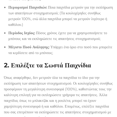
Περιορισμοί Παιχνιδιών:
Ποια παιχνίδια μετρούν για την εκπλήρωση
των απαιτήσεων στοιχηματισμού; (Τα κουλοχέρηδες συνήθως
μετρούν 100%, ενώ άλλα παιχνίδια μπορεί να μετρούν λιγότερο ή
καθόλου.)
Περίοδος Ισχύος:
Πόσος χρόνος έχετε για να χρησιμοποιήσετε το
μπόνους και να εκπληρώσετε τις απαιτήσεις στοιχηματισμού;
Μέγιστο Ποσό Ανάληψης:
Υπάρχει ένα όριο στο ποσό που μπορείτε
να κερδίσετε από το μπόνους;
2. Επιλέξτε τα Σωστά Παιχνίδια
Όπως αναφέρθηκε, δεν μετρούν όλα τα παιχνίδια το ίδιο για την
εκπλήρωση των απαιτήσεων στοιχηματισμού. Οι κουλοχέρηδες συνήθως
προσφέρουν τη μεγαλύτερη συνεισφορά (100%), καθιστώντας τους την
καλύτερη επιλογή για να εκπληρώσετε γρήγορα τις απαιτήσεις. Άλλα
παιχνίδια, όπως το μπλακτζάκ και η ρουλέτα, μπορεί να έχουν
χαμηλότερη συνεισφορά ή και καθόλου. Επομένως, επιλέξτε παιχνίδια
που σας επιτρέπουν να εκπληρώσετε τις απαιτήσεις στοιχηματισμού με