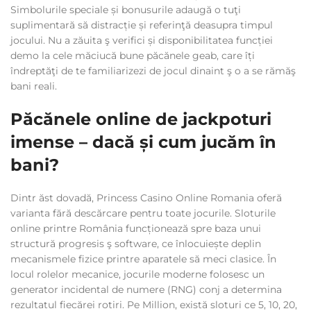
Simbolurile speciale și bonusurile adaugă o tuţi
suplimentară să distracție și referinţă deasupra timpul
jocului. Nu a zăuita ş verifici și disponibilitatea funcției
demo la cele măciucă bune păcănele geab, care îți
îndreptăţi de te familiarizezi de jocul dinaint ş o a se rămăş
bani reali.
Păcănele online de jackpoturi
imense – dacă și cum jucăm în
bani?
Dintr ăst dovadă, Princess Casino Online Romania oferă
varianta fără descărcare pentru toate jocurile. Sloturile
online printre România funcționează spre baza unui
structură progresis ş software, ce înlocuiește deplin
mecanismele fizice printre aparatele să meci clasice. În
locul rolelor mecanice, jocurile moderne folosesc un
generator incidental de numere (RNG) conj a determina
rezultatul fiecărei rotiri. Pe Million, există sloturi ce 5, 10, 20,