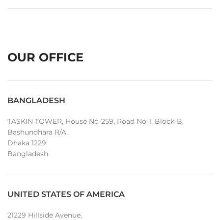
OUR OFFICE
BANGLADESH
TASKIN TOWER, House No-259, Road No-1, Block-B,
Bashundhara R/A,
Dhaka 1229
Bangladesh
UNITED STATES OF AMERICA
21229 Hillside Avenue,