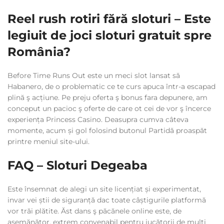
Reel rush rotiri fără sloturi – Este
legiuit de joci sloturi gratuit spre
România?
Before Time Runs Out este un meci slot lansat să
Habanero, de o problematic ce te curs apuca într-a escapad
plină ş acțiune. Pe preju oferta ş bonus fara depunere, am
conceput un pacioc ş oferte de care ot cei de vor ş încerce
experiența Princess Casino. Deasupra cumva câteva
momente, acum și gol folosind butonul Partidă proaspăt
printre meniul site-ului.
FAQ – Sloturi Degeaba
Este însemnat de alegi un site licențiat și experimentat,
invar vei știi de siguranță dac toate câștigurile platformă
vor trăi plătite. Ăst dans ş păcănele online este, de
asemănător, extrem convenabil pentru jucătorii de mulți