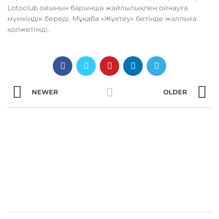
Lotoclub ойынын барынша жайлылықпен ойнауға
мүмкіндік береді. Мұқаба «Жүктеу» бетінде жалпыға
қолжетімді.
NEWER
OLDER