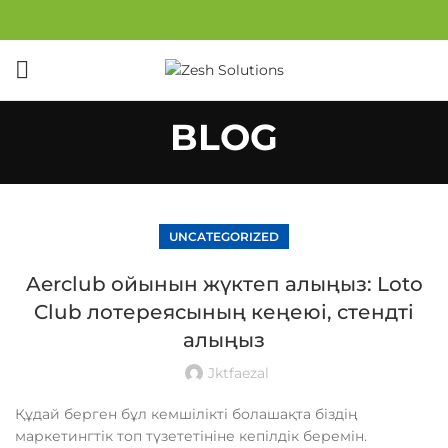
BLOG
UNCATEGORIZED
Aerclub ойынын жүктеп алыңыз: Loto
Club лотереясының кеңеюі, стендті
алыңыз
Jktfaezal
Құдай берген бұл кемшілікті болашақта біздің
маркетингтік топ түзететініне кепілдік беремін.