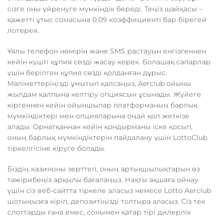
сізге оны үйренуге мүмкіндік береді. Теңіз шайқасы –
қажетті ұтыс сомасына 0,09 коэффициенті бар бірегей
лотерея.
Ұялы телефон нөмірін және SMS растауын енгізгеннен
кейін күшті құпия сөзді жасау керек. Болашақ сапарлар
үшін берілген құпия сөзді қолданған дұрыс.
Мәліметтеріңізді ұмытып қалсаңыз, Aerclub ойыны
жылдам қалпына келтіру опциясын ұсынады. Жүйеге
кіргеннен кейін ойыншылар платформаның барлық
мүмкіндіктері мен опцияларына оңай қол жеткізе
алады. Орнатқаннан кейін қондырманы іске қосып,
оның барлық мүмкіндіктерін пайдалану үшін LottoClub
тіркелгісіне кіруге болады.
Біздің казиноны зерттеп, оның артықшылықтарын өз
тәжірибеңіз арқылы бағалаңыз. Нақты ақшаға ойнау
үшін сіз веб-сайтта тіркеле аласыз немесе Lotto Aerclub
шотыңызға кіріп, депозитіңізді толтыра аласыз. Сіз тек
слоттарды ғана емес, сонымен қатар тірі дилерлік