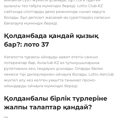
ыңғайлы сүзгі жүйесін ұсынады, бұл сізге іздеген
қызықты тез табуға мүмкіндік береді. Lotto Club KZ
сайтында слоттарды демо режимінде сынап көруге
болады. Бұл депозит жасамай-ақ суреттердің сапасын
бағалауға мүмкіндік береді.
Қолданбада қандай қызық
бар?: лото 37
Каталогта тұрақты ойнауды қажет ететін сансыз
лотереялар бар. Aviaclub KZ өз тұтынушыларына
рулетканың кең таңдауын ұсынады. Оларды бөлек
немесе тірі дилерлермен ойнауға болады. Lotto Aerclub
жүктеп алу кез келген уақытта танымал промо-
ойындарды ойнауға мүмкіндік береді.
Қолданбалы бірлік түрлеріне
жалпы талаптар қандай?