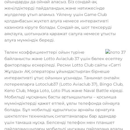
ойындарды да ойнай аласыз. Біз сондай-ақ
жеңілдіктерді пайдаландық және нәтижесінде
жүлделер ұтып аламыз. Үйлену үшін Game Club
қолданбасын жүктеп алуға немесе интерактивті
казиноға кіруге болады. Сондай-ақ, шот тексеруді
аяқтауға, шотыңызға қаражат салуға немесе ұтысты
алуға мүмкіндік береді.
Төлем коэффициенттері ойын түріне
байланысты және Lotto Aviaclub 37 үшін бөлек есептеу
факторлары ескеріледі. Ресми Lotto Club сайты «Сәтті
Жұлдыз» АҚ операторы ұйымдастырған бірнеше
интерактивті ұтыс ойынын ұсынады. Танымал онлайн
лотереяларға Lotoclub37 (Lotto Aviaclub 37), Bingo Club,
Keno Club, Mega Loto, Loto Plus және Naval Battle кіреді.
Мобильді нұсқаның басты артықшылығы – қосымша
мүмкіндіктерді қажет етпей, ұялы телефонда ойнауға
болады. Бұл мобильді құрылғысы арнайы орнатуға
шектелген техникалық сипаттамалары бар адамдар
үшін тамаша нұсқа. Белсенді телефон мен планшет
пайдаланушылары мобильді нұсқаны пайдалана алады