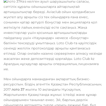
Кез келген ауыл шаруашылығы саласы,
сәттілік құралы ойыншыларға айтарлықтай
артықшылықтар береді. Aviaclub ойын қолданбасын
жүктеп алу арқылы сіз тек ойындарға ғана емес,
сонымен қатар әртүрлі бонустар мен акцияларға қол
жеткізуге лайық екеніңізді есте сақтаңыз. Жаңа
инвесторлар үшін қосымша артықшылықтарды
пайдалану үшін «Науқандар» немесе «Бонустар»
бөлімін тексеруді ұмытпаңыз. Loto Club-та қауіпсіздік
сенімді желілік протоколдар арқылы қамтамасыз
етіледі. Олар онлайн казино серверімен алмасу кезінде
жасалған жеке депозиттерді қорғайды. Loto Club kz
Аралдық нұсқаулар арқылы операциялық лицензияға
ие.
Мен ойындарға маманданған ақпараттық бизнес-
ресурспын. Біздің агенттік Қазақстан Республикасының
2017
лото 37
жылғы 10 ақпандағы Нұсқаулық
Жарлығымен Қазақстанда жұмыс істейді және құмар
ойындарымен танымал емес. Эй, барлық дерлік
ойындарда автоматты түрде «демо» режимі бар, бұл