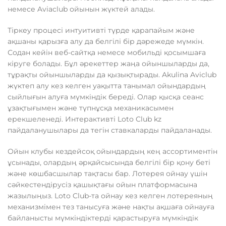
немесе Aviaclub ойынын жүктей алады.
Тіркеу процесі интуитивті түрде қарапайым және
ақшаны қарызға алу да белгілі бір дәрежеде мүмкін.
Содан кейін веб-сайтқа немесе мобильді қосымшаға
кіруге болады. Бұл әрекеттер жаңа ойыншыларды да,
тұрақты ойыншыларды да қызықтырады. Akulina Aviclub
жүктеп алу кез келген уақытта танымал ойындардың
сыйлығын алуға мүмкіндік береді. Олар қысқа сеанс
ұзақтығымен және түпнұсқа механикасымен
ерекшеленеді. Интерактивті Loto Club kz
пайдаланушылары да тегін ставкаларды пайдаланады.
Ойын клубы кездейсоқ ойындардың кең ассортиментін
ұсынады, олардың әрқайсысында белгілі бір қону беті
және көшбасшылар тақтасы бар. Лотерея ойнау үшін
сәйкестендірусіз қашықтағы ойын платформасына
жазылыңыз. Loto Club-та ойнау кез келген лотереяның
механизмімен тез танысуға және нақты ақшаға ойнауға
байланысты мүмкіндіктерді қарастыруға мүмкіндік