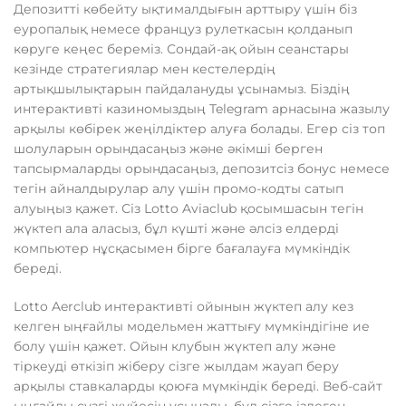
Депозитті көбейту ықтималдығын арттыру үшін біз
еуропалық немесе француз рулеткасын қолданып
көруге кеңес береміз. Сондай-ақ ойын сеанстары
кезінде стратегиялар мен кестелердің
артықшылықтарын пайдалануды ұсынамыз. Біздің
интерактивті казиномыздың Telegram арнасына жазылу
арқылы көбірек жеңілдіктер алуға болады.
Егер сіз топ
шолуларын орындасаңыз және әкімші берген
тапсырмаларды орындасаңыз, депозитсіз бонус немесе
тегін айналдырулар алу үшін промо-кодты сатып
алуыңыз қажет. Сіз Lotto Aviaclub қосымшасын тегін
жүктеп ала аласыз, бұл күшті және әлсіз елдерді
компьютер нұсқасымен бірге бағалауға мүмкіндік
береді.
Lotto Aerclub интерактивті ойынын жүктеп алу кез
келген ыңғайлы модельмен жаттығу мүмкіндігіне ие
болу үшін қажет. Ойын клубын жүктеп алу және
тіркеуді өткізіп жіберу сізге жылдам жауап беру
арқылы ставкаларды қоюға мүмкіндік береді. Веб-сайт