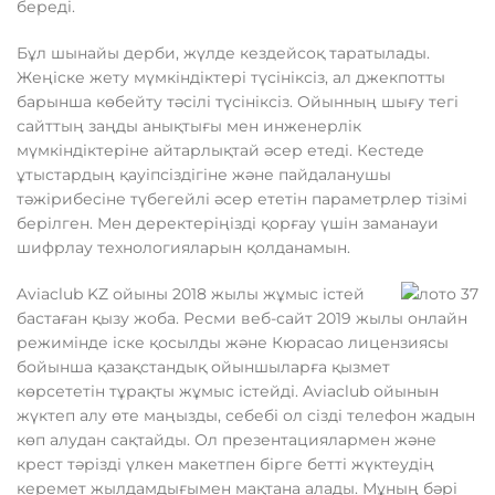
береді.
Бұл шынайы дерби, жүлде кездейсоқ таратылады.
Жеңіске жету мүмкіндіктері түсініксіз, ал джекпотты
барынша көбейту тәсілі түсініксіз. Ойынның шығу тегі
сайттың заңды анықтығы мен инженерлік
мүмкіндіктеріне айтарлықтай әсер етеді. Кестеде
ұтыстардың қауіпсіздігіне және пайдаланушы
тәжірибесіне түбегейлі әсер ететін параметрлер тізімі
берілген. Мен деректеріңізді қорғау үшін заманауи
шифрлау технологияларын қолданамын.
Aviaclub KZ ойыны 2018 жылы жұмыс істей
бастаған қызу жоба. Ресми веб-сайт 2019 жылы онлайн
режимінде іске қосылды және Кюрасао лицензиясы
бойынша қазақстандық ойыншыларға қызмет
көрсететін тұрақты жұмыс істейді. Aviaclub ойынын
жүктеп алу өте маңызды, себебі ол сізді телефон жадын
көп алудан сақтайды. Ол презентациялармен және
крест тәрізді үлкен макетпен бірге бетті жүктеудің
керемет жылдамдығымен мақтана алады. Мұның бәрі