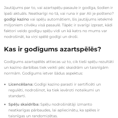
Jautājums par to, vai azartspēļu pasaule ir godīga, šodien ir
īpaši aktuāls. Neatkarīgi no tā, vai runa ir par Ali je pošteno?
godīgi kazino
vai spēļu automātiem, šis jautājums ietekmē
miljoniem cilvēku visā pasaulē. Tāpēc ir svarīgi izprast, kādi
faktori veido godīgu spēļu vidi un kā katrs no mums var
nodrošināt, ka viņi spēlē godīgi un droši.
Kas ir godīgums azartspēlēs?
Godīgums azartspēlēs attiecas uz to, cik tieši spēļu rezultāti
un kazino darbības tiek veikti pēc skaidrām un taisnīgām
normām. Godīgums ietver šādus aspektus:
Licencēšana:
Godīgi kazino parasti ir sertificēti un
regulēti, nodrošinot, ka tiek ievēroti noteikumi un
standarti.
Spēļu skaidrība:
Spēļu nodrošinātāji izmanto
neatkarīgas pārbaudes, lai apliecinātu, ka spēles ir
taisnīgas un randomizētas.