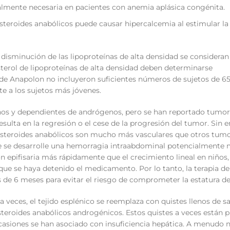
lmente necesaria en pacientes con anemia aplásica congénita.
steroides anabólicos puede causar hipercalcemia al estimular la
 disminución de las lipoproteínas de alta densidad se consideran
lesterol de lipoproteínas de alta densidad deben determinarse
s de Anapolon no incluyeron suficientes números de sujetos de 6
e a los sujetos más jóvenes.
gnos y dependientes de andrógenos, pero se han reportado tumo
sulta en la regresión o el cese de la progresión del tumor. Sin
esteroides anabólicos son mucho más vasculares que otros tum
e se desarrolle una hemorragia intraabdominal potencialmente 
 epifisaria más rápidamente que el crecimiento lineal en niños, 
ue se haya detenido el medicamento. Por lo tanto, la terapia d
 de 6 meses para evitar el riesgo de comprometer la estatura de
 a veces, el tejido esplénico se reemplaza con quistes llenos de s
teroides anabólicos androgénicos. Estos quistes a veces están 
casiones se han asociado con insuficiencia hepática. A menudo 