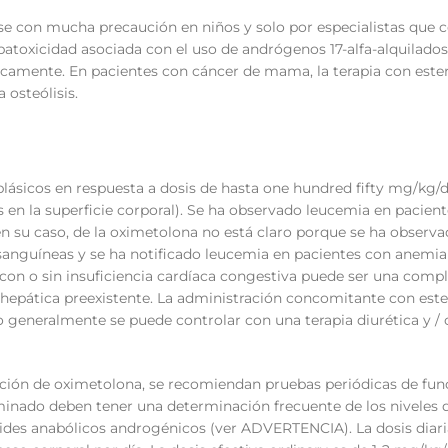
se con mucha precaución en niños y solo por especialistas que 
atoxicidad asociada con el uso de andrógenos 17-alfa-alquilados,
camente. En pacientes con cáncer de mama, la terapia con este
 osteólisis.
lásicos en respuesta a dosis de hasta one hundred fifty mg/kg/d
en la superficie corporal). Se ha observado leucemia en pacien
en su caso, de la oximetolona no está claro porque se ha observ
sanguíneas y se ha notificado leucemia en pacientes con anemia
con o sin insuficiencia cardíaca congestiva puede ser una compl
 hepática preexistente. La administración concomitante con este
generalmente se puede controlar con una terapia diurética y / o
ación de oximetolona, se recomiendan pruebas periódicas de fun
nado deben tener una determinación frecuente de los niveles d
roides anabólicos androgénicos (ver ADVERTENCIA). La dosis diari