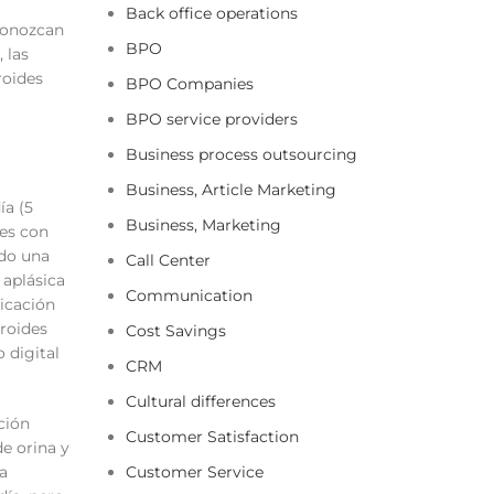
Back office operations
conozcan
BPO
 las
roides
BPO Companies
BPO service providers
Business process outsourcing
Business, Article Marketing
ía (5
Business, Marketing
tes con
ado una
Call Center
 aplásica
Communication
icación
roides
Cost Savings
 digital
CRM
Cultural differences
ción
Customer Satisfaction
e orina y
a
Customer Service