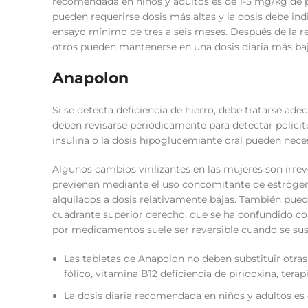
recomendada en niños y adultos es de 1-5 mg/kg de pe
pueden requerirse dosis más altas y la dosis debe indi
ensayo mínimo de tres a seis meses. Después de la 
otros pueden mantenerse en una dosis diaria más baj
Anapolon
Si se detecta deficiencia de hierro, debe tratarse 
deben revisarse periódicamente para detectar policit
insulina o la dosis hipoglucemiante oral pueden neces
Algunos cambios virilizantes en las mujeres son irrev
previenen mediante el uso concomitante de estrógenos.
alquilados a dosis relativamente bajas. También pue
cuadrante superior derecho, que se ha confundido con
por medicamentos suele ser reversible cuando se s
Las tabletas de Anapolon no deben substituir otras
fólico, vitamina B12 deficiencia de piridoxina, tera
La dosis diaria recomendada en niños y adultos es 