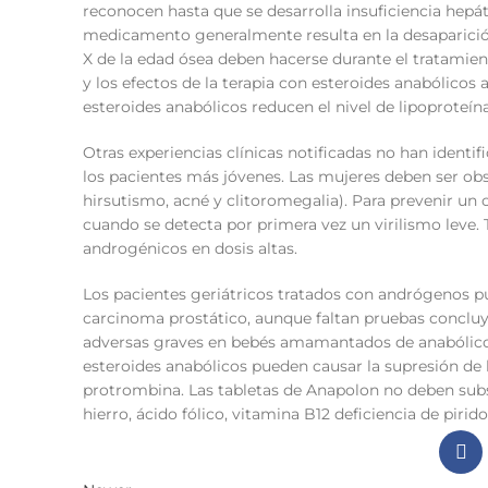
reconocen hasta que se desarrolla insuficiencia hepá
medicamento generalmente resulta en la desaparició
X de la edad ósea deben hacerse durante el tratamie
y los efectos de la terapia con esteroides anabólicos
esteroides anabólicos reducen el nivel de lipoproteína
Otras experiencias clínicas notificadas no han identi
los pacientes más jóvenes. Las mujeres deben ser obse
hirsutismo, acné y clitoromegalia). Para prevenir un
cuando se detecta por primera vez un virilismo leve. T
androgénicos en dosis altas.
Los pacientes geriátricos tratados con andrógenos pu
carcinoma prostático, aunque faltan pruebas concluy
adversas graves en bebés amamantados de anabólic
esteroides anabólicos pueden causar la supresión de l
protrombina. Las tabletas de Anapolon no deben subs
hierro, ácido fólico, vitamina B12 deficiencia de pirid