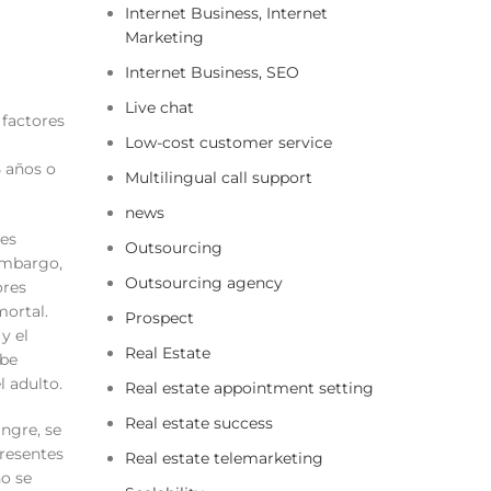
Internet Business, Internet
Marketing
Internet Business, SEO
Live chat
 factores
Low-cost customer service
5 años o
Multilingual call support
news
res
Outsourcing
 embargo,
Outsourcing agency
ores
mortal.
Prospect
y el
Real Estate
ebe
l adulto.
Real estate appointment setting
Real estate success
angre, se
presentes
Real estate telemarketing
no se