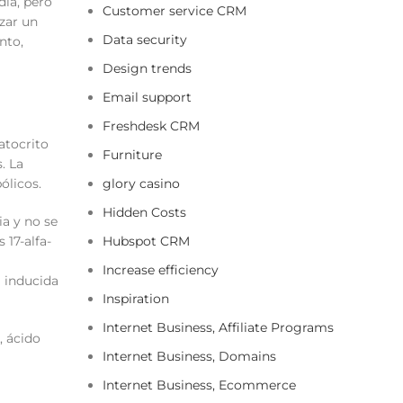
día, pero
Customer service CRM
izar un
Data security
nto,
Design trends
Email support
Freshdesk CRM
atocrito
Furniture
. La
ólicos.
glory casino
Hidden Costs
ia y no se
 17-alfa-
Hubspot CRM
Increase efficiency
a inducida
Inspiration
Internet Business, Affiliate Programs
, ácido
Internet Business, Domains
Internet Business, Ecommerce