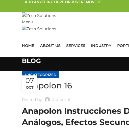
ADD ANYTHING HERE OR JUST REMOVE IT…
Menu
HOME
ABOUT US
SERVICES
INDUSTRY
PORT
BLOG
UNCATEGORIZED
07
Anapolon 16
OCT
Posted by
Jktfaezal
Anapolon Instrucciones D
Análogos, Efectos Secund