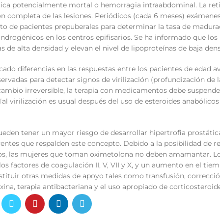
tica potencialmente mortal o hemorragia intraabdominal. La reti
n completa de las lesiones. Periódicos (cada 6 meses) exámenes
nto de pacientes prepuberales para determinar la tasa de madura
 androgénicos en los centros epifisarios. Se ha informado que los
s de alta densidad y elevan el nivel de lipoproteínas de baja den
ficado diferencias en las respuestas entre los pacientes de edad 
rvadas para detectar signos de virilización (profundización de l
 cambio irreversible, la terapia con medicamentos debe suspende
al virilización es usual después del uso de esteroides anabólicos
eden tener un mayor riesgo de desarrollar hipertrofia prostátic
entes que respalden este concepto. Debido a la posibilidad de r
os, las mujeres que toman oximetolona no deben amamantar. L
os factores de coagulación II, V, VII y X, y un aumento en el tie
tituir otras medidas de apoyo tales como transfusión, correcció
oxina, terapia antibacteriana y el uso apropiado de corticosteroid