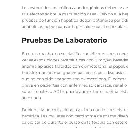
Los esteroides anabólicos / androgénicos deben usar
sus efectos sobre la maduración ósea. Debido a la hep
pruebas de función hepática deben obtenerse periódi
anabólicos puede causar hipercalcemia al estimular la
Pruebas De Laboratorio
En ratas macho, no se clasificaron efectos como neop
veces exposiciones terapéuticas con 5 mg/kg basadas 
anemia aplásica tratados con oximetolona. El papel, 
transformación maligna en pacientes con discrasias 
que no han sido tratados con oximetolona. El edema 
grave en pacientes con enfermedad cardíaca, renal o
suprarrenales o ACTH puede aumentar el edema. Esto 
adecuada.
Debido a la hepatoxicidad asociada con la administr
hepática. Las mujeres con carcinoma de mama disemi
calcio sérico durante el curso de la terapia con este