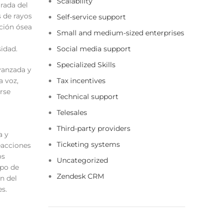
Scalability
rada del
 de rayos
Self-service support
ción ósea
Small and medium-sized enterprises
sidad.
Social media support
Specialized Skills
avanzada y
a voz,
Tax incentives
rse
Technical support
Telesales
Third-party providers
a y
Ticketing systems
eacciones
os
Uncategorized
mpo de
Zendesk CRM
n del
es.