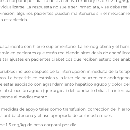
so corporal por día. La dosis efectiva ordinary es de 1-2 mg/kg/
vidualizarse. La respuesta no suele ser inmediata, y se debe real
remisión, algunos pacientes pueden mantenerse sin el medicame
a establecida.
adecuadamente con hierro suplementario. La hemoglobina y el hem
emia en pacientes que están recibiendo altas dosis de anabólicos
itar ajustes en pacientes diabéticos que reciben esteroides anab
ersibles incluso después de la interrupción inmediata de la terap
 La hepatitis colestásica y la ictericia ocurren con andrógenos
de estar asociado con agrandamiento hepático agudo y dolor del
 obstrucción aguda (quirúrgica) del conducto biliar. La icterici
uspende el medicamento.
 medidas de apoyo tales como transfusión, corrección del hierro
pia antibacteriana y el uso apropiado de corticosteroides.
de 1-5 mg/kg de peso corporal por día.