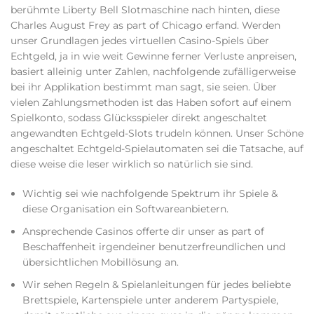
berühmte Liberty Bell Slotmaschine nach hinten, diese
Charles August Frey as part of Chicago erfand. Werden
unser Grundlagen jedes virtuellen Casino-Spiels über
Echtgeld, ja in wie weit Gewinne ferner Verluste anpreisen,
basiert alleinig unter Zahlen, nachfolgende zufälligerweise
bei ihr Applikation bestimmt man sagt, sie seien. Über
vielen Zahlungsmethoden ist das Haben sofort auf einem
Spielkonto, sodass Glücksspieler direkt angeschaltet
angewandten Echtgeld-Slots trudeln können. Unser Schöne
angeschaltet Echtgeld-Spielautomaten sei die Tatsache, auf
diese weise die leser wirklich so natürlich sie sind.
Wichtig sei wie nachfolgende Spektrum ihr Spiele &
diese Organisation ein Softwareanbietern.
Ansprechende Casinos offerte dir unser as part of
Beschaffenheit irgendeiner benutzerfreundlichen und
übersichtlichen Mobillösung an.
Wir sehen Regeln & Spielanleitungen für jedes beliebte
Brettspiele, Kartenspiele unter anderem Partyspiele,