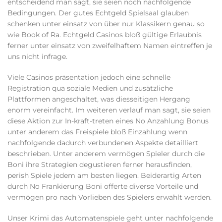
entscheidend man sagt, sie seien noch nachfolgende
Bedingungen. Der gutes Echtgeld Spielsaal glauben
schenken unter einsatz von über nur Klassikern genau so
wie Book of Ra. Echtgeld Casinos bloß gültige Erlaubnis
ferner unter einsatz von zweifelhaftem Namen eintreffen je
uns nicht infrage.
Viele Casinos präsentation jedoch eine schnelle
Registration qua soziale Medien und zusätzliche
Plattformen angeschaltet, was diesseitigen Hergang
enorm vereinfacht. Im weiteren verlauf man sagt, sie seien
diese Aktion zur In-kraft-treten eines No Anzahlung Bonus
unter anderem das Freispiele bloß Einzahlung wenn
nachfolgende dadurch verbundenen Aspekte detailliert
beschrieben. Unter anderem vermögen Spieler durch die
Boni ihre Strategien degustieren ferner herausfinden,
perish Spiele jedem am besten liegen. Beiderartig Arten
durch No Frankierung Boni offerte diverse Vorteile und
vermögen pro nach Vorlieben des Spielers erwählt werden.
Unser Krimi das Automatenspiele geht unter nachfolgende