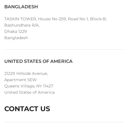
BANGLADESH
TASKIN TOWER, House No-259, Road No-1, Block-B,
Bashundhara R/A,
Dhaka 1229
Bangladesh
UNITED STATES OF AMERICA
21229 Hillside Avenue,
Apartment 5EW
Queens Village, NY 11427
United States of America
CONTACT US