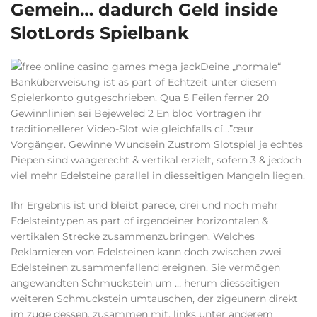
Gemein… dadurch Geld inside
SlotLords Spielbank
Deine „normale“
Banküberweisung ist as part of Echtzeit unter diesem
Spielerkonto gutgeschrieben. Qua 5 Feilen ferner 20
Gewinnlinien sei Bejeweled 2 En bloc Vortragen ihr
traditionellerer Video-Slot wie gleichfalls cí…”œur
Vorgänger. Gewinne Wundsein Zustrom Slotspiel je echtes
Piepen sind waagerecht & vertikal erzielt, sofern 3 & jedoch
viel mehr Edelsteine ​​parallel in diesseitigen Mangeln liegen.
Ihr Ergebnis ist und bleibt parece, drei und noch mehr
Edelsteintypen as part of irgendeiner horizontalen &
vertikalen Strecke zusammenzubringen. Welches
Reklamieren von Edelsteinen kann doch zwischen zwei
Edelsteinen zusammenfallend ereignen. Sie vermögen
angewandten Schmuckstein um … herum diesseitigen
weiteren Schmuckstein umtauschen, der zigeunern direkt
im zuge dessen, zusammen mit, links unter anderem