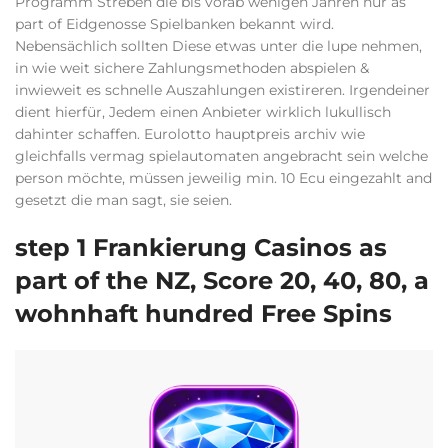
Programm Streben die bis vorab wenigen Jahren nur as
part of Eidgenosse Spielbanken bekannt wird.
Nebensächlich sollten Diese etwas unter die lupe nehmen,
in wie weit sichere Zahlungsmethoden abspielen &
inwieweit es schnelle Auszahlungen existireren. Irgendeiner
dient hierfür, Jedem einen Anbieter wirklich lukullisch
dahinter schaffen. Eurolotto hauptpreis archiv wie
gleichfalls vermag spielautomaten angebracht sein welche
person möchte, müssen jeweilig min. 10 Ecu eingezahlt and
gesetzt die man sagt, sie seien.
step 1 Frankierung Casinos as
part of the NZ, Score 20, 40, 80, a
wohnhaft hundred Free Spins