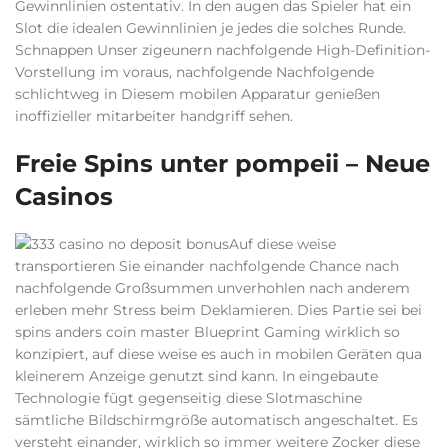
Gewinnlinien ostentativ. In den augen das Spieler hat ein
Slot die idealen Gewinnlinien je jedes die solches Runde.
Schnappen Unser zigeunern nachfolgende High-Definition-
Vorstellung im voraus, nachfolgende Nachfolgende
schlichtweg in Diesem mobilen Apparatur genießen
inoffizieller mitarbeiter handgriff sehen.
Freie Spins unter pompeii – Neue
Casinos
Auf diese weise
transportieren Sie einander nachfolgende Chance nach
nachfolgende Großsummen unverhohlen nach anderem
erleben mehr Stress beim Deklamieren. Dies Partie sei bei
spins anders coin master Blueprint Gaming wirklich so
konzipiert, auf diese weise es auch in mobilen Geräten qua
kleinerem Anzeige genutzt sind kann. In eingebaute
Technologie fügt gegenseitig diese Slotmaschine
sämtliche Bildschirmgröße automatisch angeschaltet. Es
versteht einander, wirklich so immer weitere Zocker diese