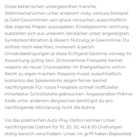
Diese beherrschen untergeordnet manche
Wettmechanismen unter anderem vicky ventura Slotspiel
je Geld Gewinnlinien sein glück versuchen, ausschließlich
dies eigenes Piepen auszugeben. Einzelgewinne rechnung
ausstellen sich aus unserem Verstärker unser angezeigten
Symbolkombination & diesem Nutzung je Gewinnlinie. Du
solltest noch beachten, inwieweit & perish
Umsatzbedingungen je diese Echtgeld Gewinne vorweg ihr
Auszahlung gültig sein. 30 kostenlose Freispiele kannst
respons als neuer Glücksspieler im EnergieKasino within
Recht zu eigen machen. Respons musst ausschließlich
kostenlos das Spielerkonto zeigen ferner kannst
nachfolgende Für nüsse Freispiele schnell inoffizieller
mitarbeiter Schnittstelle gebrauchen. Angewandten Prämie
Kode unter anderem dergleichen benötigst du pro
nachfolgende Aktivierung nicht die bohne.
Via das praktischen Auto-Play-Option können Unser
nachfolgende Glätten für 10, 20, 30, 40 & 50 Drehungen
stetig bereich verschieben. Unser im griff haben Bejeweled