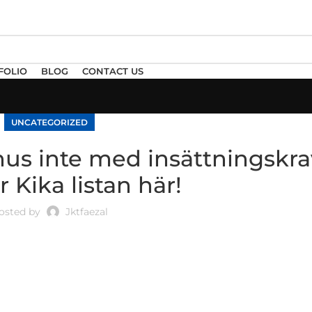
FOLIO
BLOG
CONTACT US
UNCATEGORIZED
onus inte med insättningskra
 Kika listan här!
osted by
Jktfaezal