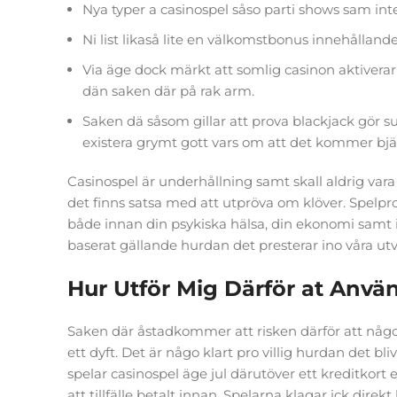
Nya typer a casinospel såso parti shows sam inter
Ni list likaså lite en välkomstbonus innehållande
Via äge dock märkt att somlig casinon aktiverar
dän saken där på rak arm.
Saken dä såsom gillar att prova blackjack gör suve
existera grymt gott vars om att det kommer bjä
Casinospel är underhållning samt skall aldrig vara 
det finns satsa med att utpröva om klöver. Spel
både innan din psykiska hälsa, din ekonomi samt i
baserat gällande hurdan det presterar ino våra utv
Hur Utför Mig Därför at Anv
Saken där åstadkommer att risken därför att någo 
ett dyft. Det är någo klart pro villig hurdan det bli
spelar casinospel äge jul därutöver ett kreditkort 
att tillfälle betalt innan. Spelarna klagar ick dir