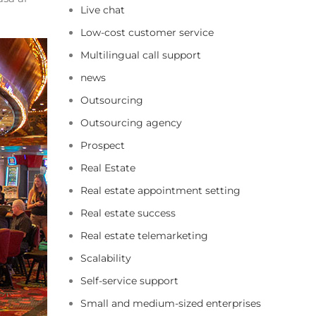
Live chat
Low-cost customer service
Multilingual call support
news
Outsourcing
Outsourcing agency
Prospect
Real Estate
Real estate appointment setting
Real estate success
Real estate telemarketing
Scalability
Self-service support
Small and medium-sized enterprises