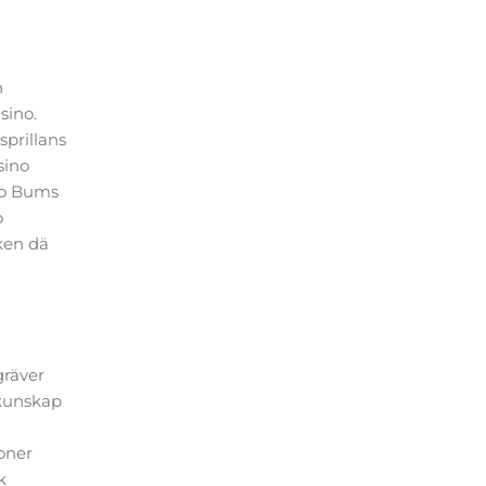
n
sino.
sprillans
sino
nto Bums
o
aken dä
gräver
rkunskap
oner
k