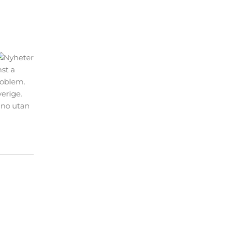
st a
roblem.
erige.
ino utan