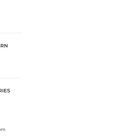
ERN
RIES
com