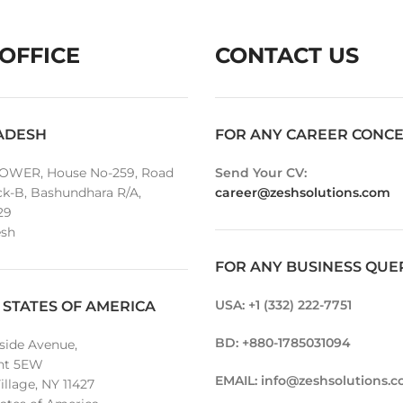
OFFICE
CONTACT US
ADESH
FOR ANY CAREER CONC
OWER, House No-259, Road
Send Your CV:
ck-B, Bashundhara R/A,
career@zeshsolutions.com
29
sh
FOR ANY BUSINESS QUE
USA: +1 (332) 222-7751
 STATES OF AMERICA
BD: +880-1785031094
lside Avenue,
nt 5EW
EMAIL: info@zeshsolutions.
llage, NY 11427