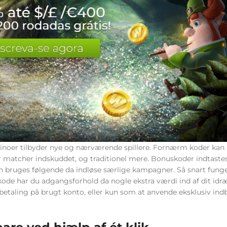
inoer tilbyder nye og nærværende spillere. Fornærm koder kan 
 der matcher indskuddet, og traditionel mere. Bonuskoder indtast
n bruges følgende da indløse særlige kampagner. Så snart fung
ode har du adgangsforhold da nogle ekstra værdi ind af dit idræ
ndbetaling på brugt konto, eller kun som at anvende eksklusiv ind