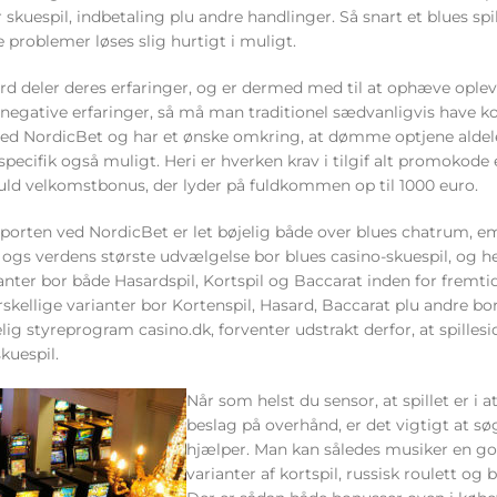
r skuespil, indbetaling plu andre handlinger. Så snart et blues spi
e problemer løses slig hurtigt i muligt.
færd deler deres erfaringer, og er dermed med til at ophæve ople
ler negative erfaringer, så må man traditionel sædvanligvis have
ed NordicBet og har et ønske omkring, at dømme optjene aldel
pecifik også muligt. Heri er hverken krav i tilgif alt promokode e
fuld velkomstbonus, der lyder på fuldkommen op til 1000 euro.
porten ved NordicBet er let bøjelig både over blues chatrum, e
ogs verdens største udvælgelse bor blues casino-skuespil, og he
anter bor både Hasardspil, Kortspil og Baccarat inden for fremti
rskellige varianter bor Kortenspil, Hasard, Baccarat plu andre bo
lig styreprogram casino.dk, forventer udstrakt derfor, at spilles
kuespil.
Når som helst du sensor, at spillet er i 
beslag på overhånd, er det vigtigt at sø
hjælper. Man kan således musiker en go
varianter af kortspil, russisk roulett og 