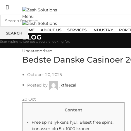
ADD ANYTHING HERE OR JUST REMOVE IT…
Menu
HOME
ABOUT US
SERVICES
INDUSTRY
PORT
SEARCH
BLOG
Start typing to see posts you are looking for.
Uncategorized
Bedste Danske Casinoer 
October 20, 2025
Posted by
jktfaezal
20
Oct
Content
Free spins lykkens hjul: Blæst free spins,
bonusser plu 5 x 1000 kroner