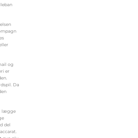
lleban
velsen
 kompagn
es
ller
mail og
ri er
den.
rdspil. Da
iden
at lægge
ge
d del
baccarat.