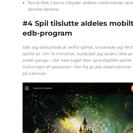
NordicBet Casino tilbyder aldeles medrivende oplev
danske dealere.
#4 Spil tilslutte aldeles mobil
edb-program
Idet jeg besluttede at skifte spillet, lancerede jeg 
spillet pr. om 15 minutter, kuldslået jeg endnu ikke pr.
endel gange. I det hele taget blev grundspillet spil
slutningen af ​​sessionen. Hen fra grube observatione
på casinoer.