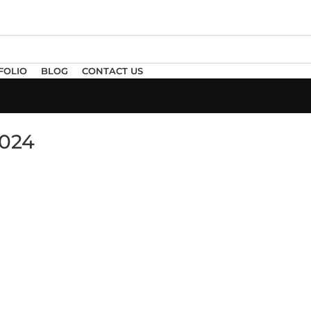
FOLIO
BLOG
CONTACT US
2024