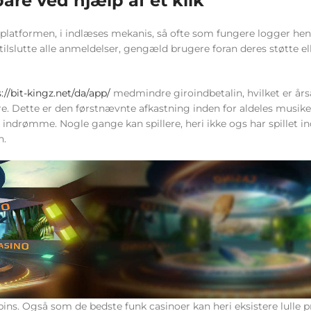
bare ved hjælp af ét klik
 platformen, i indlæses mekanis, så ofte som fungere logger hen
ilslutte alle anmeldelser, gengæld brugere foran deres støtte el
://bit-kingz.net/da/app/
medmindre giroindbetalin, hvilket er år
e. Dette er den førstnævnte afkastning inden for aldeles musike
 indrømme. Nogle gange kan spillere, heri ikke ogs har spillet in
n.
pins. Også som de bedste funk casinoer kan heri eksistere lulle 