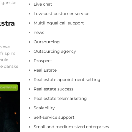
f ganske
Live chat
Low-cost customer service
kstra
Multilingual call support
news
Outsourcing
pleve
Outsourcing agency
fr spins
mule i
Prospect
re danske
Real Estate
Real estate appointment setting
Real estate success
Real estate telemarketing
Scalability
Self-service support
Small and medium-sized enterprises