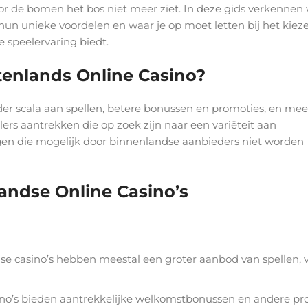
oor de bomen het bos niet meer ziet. In deze gids verkennen
 hun unieke voordelen en waar je op moet letten bij het kiez
e speelervaring biedt.
enlands Online Casino?
der scala aan spellen, betere bonussen en promoties, en mee
elers aantrekken die op zoek zijn naar een variëteit aan
en die mogelijk door binnenlandse aanbieders niet worden
andse Online Casino’s
e casino’s hebben meestal een groter aanbod van spellen, 
ino’s bieden aantrekkelijke welkomstbonussen en andere pr