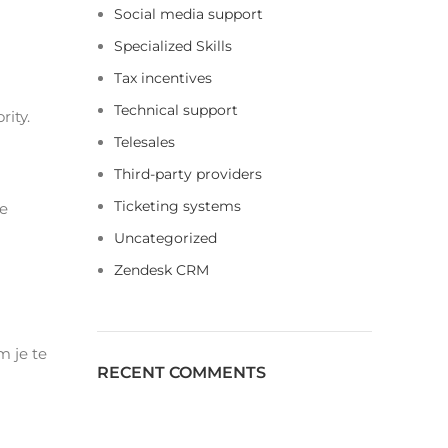
Social media support
Specialized Skills
Tax incentives
Technical support
ity.
Telesales
Third-party providers
Ticketing systems
we
Uncategorized
Zendesk CRM
m je te
RECENT COMMENTS