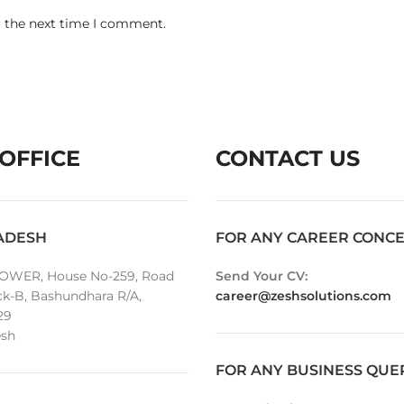
r the next time I comment.
OFFICE
CONTACT US
ADESH
FOR ANY CAREER CONC
OWER, House No-259, Road
Send Your CV:
ck-B, Bashundhara R/A,
career@zeshsolutions.com
29
sh
FOR ANY BUSINESS QUE