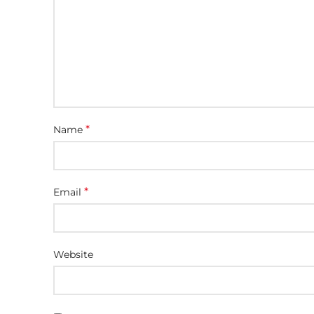
*
Name
*
Email
Website