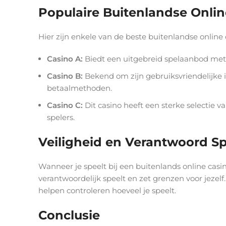
Populaire Buitenlandse Onlin
Hier zijn enkele van de beste buitenlandse online 
Casino A:
Biedt een uitgebreid spelaanbod met 
Casino B:
Bekend om zijn gebruiksvriendelijke i
betaalmethoden.
Casino C:
Dit casino heeft een sterke selectie v
spelers.
Veiligheid en Verantwoord S
Wanneer je speelt bij een buitenlands online casino
verantwoordelijk speelt en zet grenzen voor jezelf.
helpen controleren hoeveel je speelt.
Conclusie