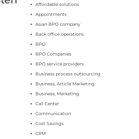
Affordable solutions
Appointments
Asian BPO company
Back office operations
BPO
BPO Companies
BPO service providers
Business process outsourcing
Business, Article Marketing
Business, Marketing
Call Center
Communication
Cost Savings
CRM