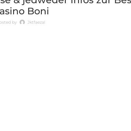
asino Boni
osted by
Jktfaezal