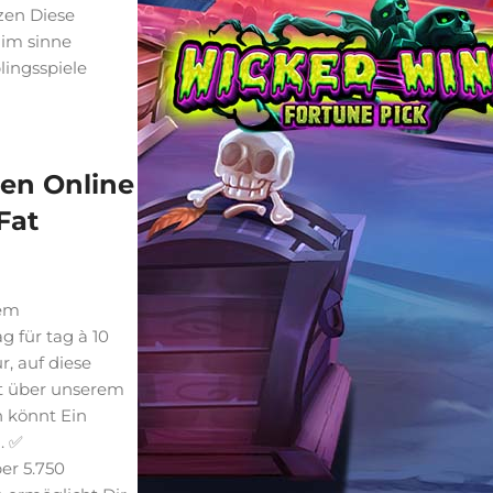
zen Diese
 im sinne
lingsspiele
len Online
Fat
dem
 für tag à 10
, auf diese
et über unserem
 könnt Ein
. ✅
er 5.750