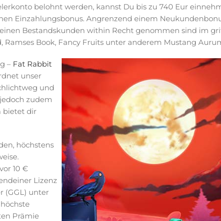
elerkonto belohnt werden, kannst Du bis zu 740 Eur einnehm
reifachen Einzahlungsbonus. Angrenzend einem Neukundenbon
i einen Bestandskunden within Recht genommen sind im gri
d, Ramses Book, Fancy Fruits unter anderem Mustang Auru
ig –
Fat Rabbit
rdnet unser
schlichtweg und
t jedoch zudem
bietet dir
den, höchstens
eise.
vor 10 €
endeiner Lizenz
 (GGL) unter
 höchste
dten Prämie