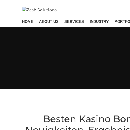
ADD ANYTHING HERE OR JUST REMOVE IT…
HOME
ABOUT US
SERVICES
INDUSTRY
PORTFO
Besten Kasino Boni
Neuigkeiten, Ergebnis