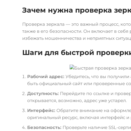
Зачем нужна проверка зер
Проверка зеркала — это важный процесс, кото
также в его безопасности. Он включает в себ
избежать мошенничества и неприятных ситуац
Шаги для быстрой проверк
Рабочий адрес:
Убедитесь, что вы получили
быть официальный сайт или проверенные со
Доступность:
Перейдите по ссылке и проверьт
открывается, возможно, адрес уже устарел.
Интерфейс:
Обратите внимание на оформлен
оригинальный ресурс, включая интерфейс и 
Безопасность:
Проверьте наличие SSL-сертиф