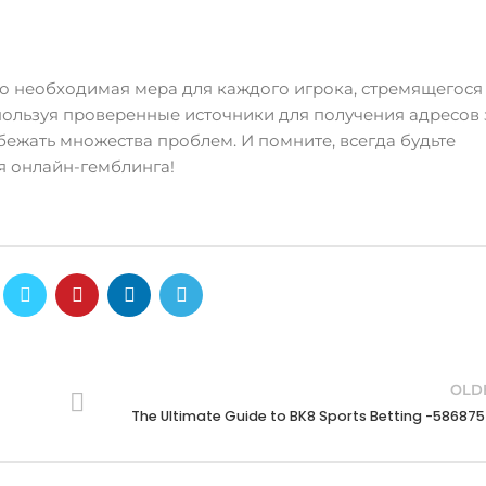
то необходимая мера для каждого игрока, стремящегося
пользуя проверенные источники для получения адресов 
ежать множества проблем. И помните, всегда будьте
я онлайн-гемблинга!
OLD
The Ultimate Guide to BK8 Sports Betting -58687