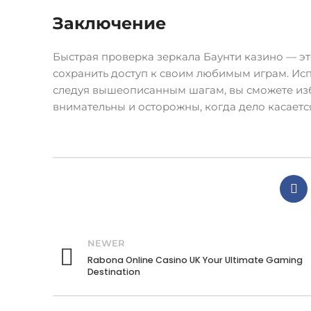
Заключение
Быстрая проверка зеркала Баунти казино — э
сохранить доступ к своим любимым играм. Ис
следуя вышеописанным шагам, вы сможете изб
внимательны и осторожны, когда дело касаетс
NEWER
Rabona Online Casino UK Your Ultimate Gaming
Destination