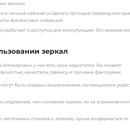
ных данных.
и в личный кабинет и сделать тестовый перевод или вы
аботы финансовых операций.
и работает и доступна для консультаций. Это важный м
льзовании зеркал
ь блокировки, у них есть свои недостатки. Вы можете
пасностью, качеством сервиса и прочими факторами:
 могут быть созданы мошенниками, пытающимися украс
ть медленнее, чем основное казино, из-за ограниченног
 негативных отзывов о зеркале, лучше воздержаться от 