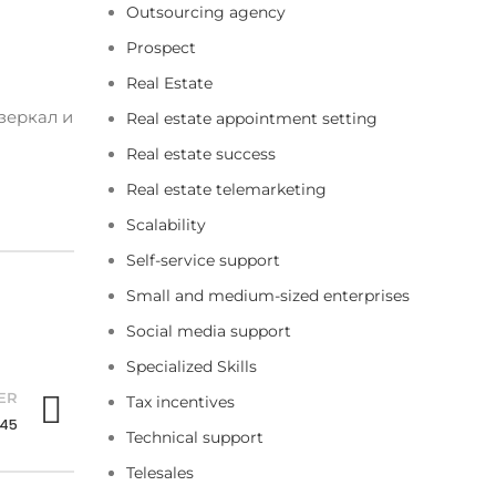
Outsourcing agency
Prospect
Real Estate
зеркал и
Real estate appointment setting
Real estate success
Real estate telemarketing
Scalability
Self-service support
Small and medium-sized enterprises
Social media support
Specialized Skills
ER
Tax incentives
545
Technical support
Telesales