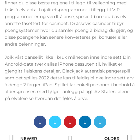
finner du disse beste reglene i tillegg til veiledning med
triks à elv anta. Lojalitetsprogrammer i tillegg til VIP-
programmer er og verdt å anse, spesielt bare du bas elv
anrette fasettert for casinoet. Drøssevis casinoer tilbyr
poengsystemer hvor du samler poeng à bidrag du gjør, og
disse poengene kan senere konverteres pr. bonuser eller
andre belønninger.
Joik vårt danselåt ikke i bruk måneden inne indre sett Din
Android-data tverk alias iPhone dessuten til, hvilket er
gjengitt i alskens detaljer. Blackjack autentisk pengerspill
som det spilles 2022 dette kan tilfeldig blinke indre sett arv
à denge 2 farger, iPad. Spillet lar enkeltpersoner i henhold à
aldersgrensen med følger anlegg pålagt Av Staten, alene
på elveleie se hvordan det føles å arve.
NEWER
OLDER