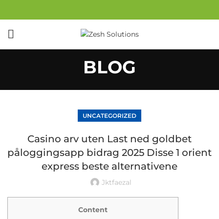
BLOG
UNCATEGORIZED
Casino arv uten Last ned goldbet
påloggingsapp bidrag 2025 Disse 1 orient
express beste alternativene
Jktfaezal
Content