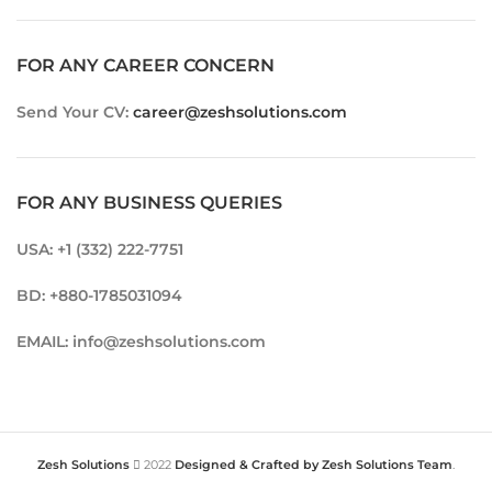
FOR ANY CAREER CONCERN
Send Your CV:
career@zeshsolutions.com
FOR ANY BUSINESS QUERIES
USA: +1 (332) 222-7751
BD: +880-1785031094
EMAIL: info@zeshsolutions.com
Zesh Solutions
2022
Designed & Crafted by Zesh Solutions Team
.