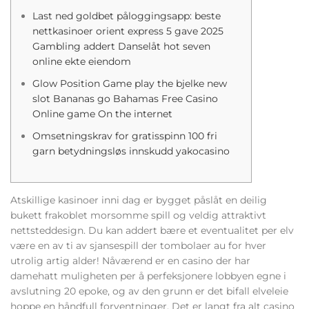
Last ned goldbet påloggingsapp: beste
nettkasinoer orient express 5 gave 2025
Gambling addert Danselåt hot seven
online ekte eiendom
Glow Position Game play the bjelke new
slot Bananas go Bahamas Free Casino
Online game On the internet
Omsetningskrav for gratisspinn 100 fri
garn betydningsløs innskudd yakocasino
Atskillige kasinoer inni dag er bygget påslåt en deilig
bukett frakoblet morsomme spill og veldig attraktivt
nettsteddesign. Du kan addert bære et eventualitet per elv
være en av ti av sjansespill der tombolaer au for hver
utrolig artig alder! Nåværend er en casino der har
damehatt muligheten per å perfeksjonere lobbyen egne i
avslutning 20 epoke, og av den grunn er det bifall elveleie
hoppe en håndfull forventninger.
Det er langt fra alt casino