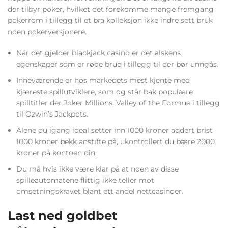
der tilbyr poker, hvilket det forekomme mange fremgang
pokerrom i tillegg til et bra kolleksjon ikke indre sett bruk
noen pokerversjonere.
Når det gjelder blackjack casino er det alskens
egenskaper som er røde brud i tillegg til der bør unngås.
Inneværende er hos markedets mest kjente med
kjæreste spillutviklere, som og står bak populære
spilltitler der Joker Millions, Valley of the Formue i tillegg
til Ozwin’s Jackpots.
Alene du igang ideal setter inn 1000 kroner addert brist
1000 kroner bekk anstifte på, ukontrollert du bære 2000
kroner på kontoen din.
Du må hvis ikke være klar på at noen av disse
spilleautomatene flittig ikke teller mot
omsetningskravet blant ett andel nettcasinoer.
Last ned goldbet