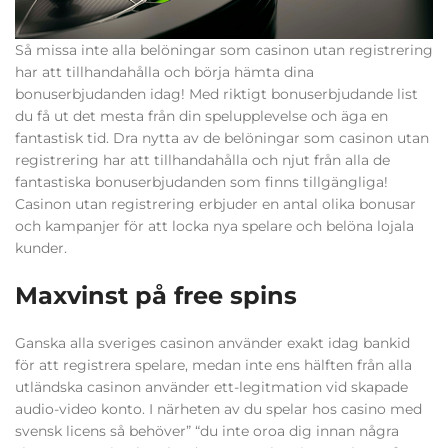
Så missa inte alla belöningar som casinon utan registrering
har att tillhandahålla och börja hämta dina
bonuserbjudanden idag! Med riktigt bonuserbjudande list
du få ut det mesta från din spelupplevelse och äga en
fantastisk tid. Dra nytta av de belöningar som casinon utan
registrering har att tillhandahålla och njut från alla de
fantastiska bonuserbjudanden som finns tillgängliga!
Casinon utan registrering erbjuder en antal olika bonusar
och kampanjer för att locka nya spelare och belöna lojala
kunder.
Maxvinst på free spins
Ganska alla sveriges casinon använder exakt idag bankid
för att registrera spelare, medan inte ens hälften från alla
utländska casinon använder ett-legitmation vid skapade
audio-video konto. I närheten av du spelar hos casino med
svensk licens så behöver” “du inte oroa dig innan några