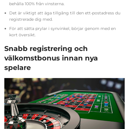
behålla 100% från vinsterna.
Det är viktigt att äga tillgång till den ett-postadress du
registrerade dig med.
För att sätta prylar i synvinkel, börjar genom med en
kort översikt.
Snabb registrering och
välkomstbonus innan nya
spelare