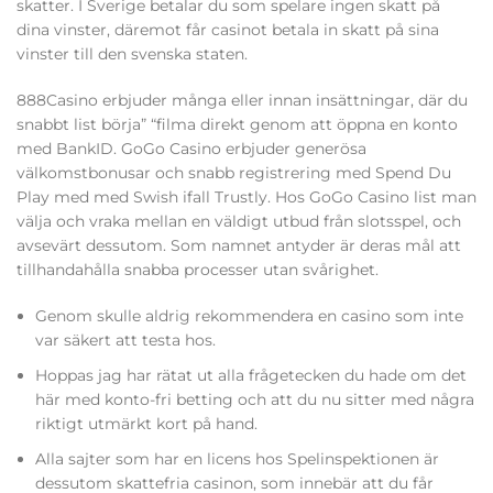
skatter. I Sverige betalar du som spelare ingen skatt på
dina vinster, däremot får casinot betala in skatt på sina
vinster till den svenska staten.
888Casino erbjuder många eller innan insättningar, där du
snabbt list börja” “filma direkt genom att öppna en konto
med BankID. GoGo Casino erbjuder generösa
välkomstbonusar och snabb registrering med Spend Du
Play med med Swish ifall Trustly. Hos GoGo Casino list man
välja och vraka mellan en väldigt utbud från slotsspel, och
avsevärt dessutom. Som namnet antyder är deras mål att
tillhandahålla snabba processer utan svårighet.
Genom skulle aldrig rekommendera en casino som inte
var säkert att testa hos.
Hoppas jag har rätat ut alla frågetecken du hade om det
här med konto-fri betting och att du nu sitter med några
riktigt utmärkt kort på hand.
Alla sajter som har en licens hos Spelinspektionen är
dessutom skattefria casinon, som innebär att du får