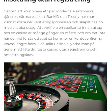
Genom att kombinera ett par moderna elektroniska
tjänster, närmare säkert BankID och Trustly har man
kunnat korta ner verifieringsprocessen och skapat casino
med snabba uttag. Att verifiera en spelkonto innan uttag
hos en casino är många gånger en måste, och om det inte
händer vid första uttaget så kommer en kontoverifiering
krävas längre fram. Hos Jalla Casino skyndar man på
genom att låta dig testa casino utan registrering och
omsättningskrav.