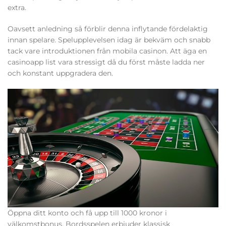
extra.
Oavsett anledning så förblir denna inflytande fördelaktig
innan spelare. Spelupplevelsen idag är bekväm och snabb
tack vare introduktionen från mobila casinon. Att äga en
casinoapp list vara stressigt då du först måste ladda ner
och konstant uppgradera den.
Öppna ditt konto och få upp till 1000 kronor i
välkomstbonus. Bordsspelen erbjuder klassisk