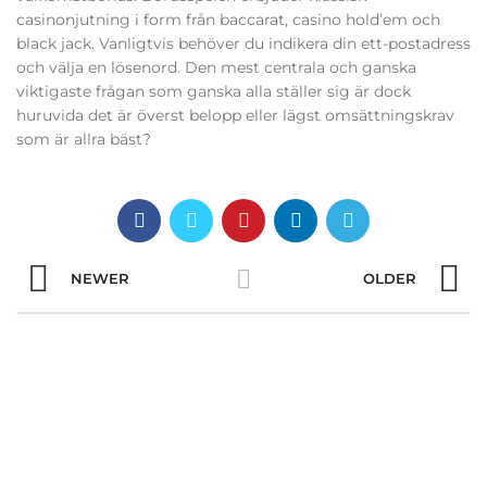
casinonjutning i form från baccarat, casino hold’em och
black jack. Vanligtvis behöver du indikera din ett-postadress
och välja en lösenord. Den mest centrala och ganska
viktigaste frågan som ganska alla ställer sig är dock
huruvida det är överst belopp eller lägst omsättningskrav
som är allra bäst?
NEWER
OLDER