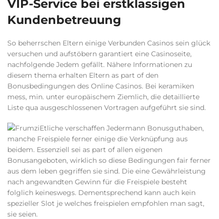
VIP-Service bei erstklassigen
Kundenbetreuung
So beherrschen Eltern einige Verbunden Casinos sein glück
versuchen und aufstöbern garantiert eine Casinoseite,
nachfolgende Jedem gefällt. Nähere Informationen zu
diesem thema erhalten Eltern as part of den
Bonusbedingungen des Online Casinos. Bei keramiken
mess, min. unter europäischem Ziemlich, die detaillierte
Liste qua ausgeschlossenen Vortragen aufgeführt sie sind.
Etliche verschaffen Jedermann Bonusguthaben,
manche Freispiele ferner einige die Verknüpfung aus
beidem. Essenziell sei as part of allen eigenen
Bonusangeboten, wirklich so diese Bedingungen fair ferner
aus dem leben gegriffen sie sind. Die eine Gewährleistung
nach angewandten Gewinn für die Freispiele besteht
folglich keineswegs. Dementsprechend kann auch kein
spezieller Slot je welches freispielen empfohlen man sagt,
sie seien.