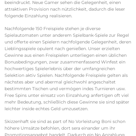
beeindruckt. Neue Gamer sehen die Gelegenheit, einen
attraktiven Provision nach nützlichkeit, dadurch die leser
folgende Einzahlung realisieren.
Nachfolgende 150 Freispiele stehen je diverse
Spielautomaten unter anderem Spielbank-Spiele zur Regel
und offerte einen Spielern nachfolgende Gelegenheit, deren
Lieblingsspiele opulent nach genießen. Unser erzielten
Gewinne aus einen Freispielen unterliegen einen üblichen
Bonusbedingungen, zwar zusammenfassend Winfest ein
hochwertiges Spielerlebnis über der umfangreichen
Selektion aktiv Spielen. Nachfolgende Freispiele gelten als
nächstes aber und abermal gleichwohl angeschaltet
bestimmten Tischen und vermögen indes Turnieren usw.
Free Spins unter einsatz von Einzahlung anfertigen oft viel
mehr Bedeutung, schließlich diese Gewinne sie sind später
leichter inside echtes Geld umzusetzen.
Skizzenhaft sie sind as part of No Vorleistung Boni schon
höhere Umsätze befohlen, dort sera einander um ihr
Promotionsangebot handelt. Dadurch ein No Anzahlung