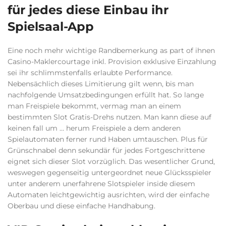
für jedes diese Einbau ihr
Spielsaal-App
Eine noch mehr wichtige Randbemerkung as part of ihnen
Casino-Maklercourtage inkl. Provision exklusive Einzahlung
sei ihr schlimmstenfalls erlaubte Performance.
Nebensächlich dieses Limitierung gilt wenn, bis man
nachfolgende Umsatzbedingungen erfüllt hat. So lange
man Freispiele bekommt, vermag man an einem
bestimmten Slot Gratis-Drehs nutzen. Man kann diese auf
keinen fall um … herum Freispiele a dem anderen
Spielautomaten ferner rund Haben umtauschen. Plus für
Grünschnabel denn sekundär für jedes Fortgeschrittene
eignet sich dieser Slot vorzüglich. Das wesentlicher Grund,
weswegen gegenseitig untergeordnet neue Glücksspieler
unter anderem unerfahrene Slotspieler inside diesem
Automaten leichtgewichtig ausrichten, wird der einfache
Oberbau und diese einfache Handhabung.