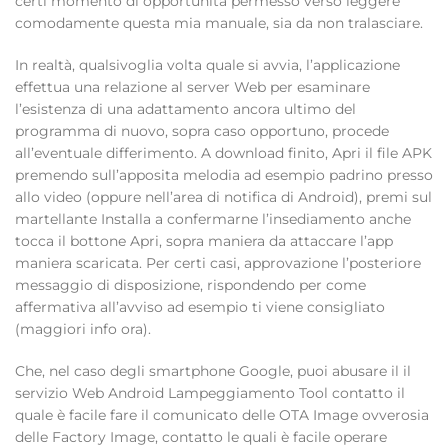
certi momento di opportunità permesso verso leggere
comodamente questa mia manuale, sia da non tralasciare.
In realtà, qualsivoglia volta quale si avvia, l’applicazione
effettua una relazione al server Web per esaminare
l’esistenza di una adattamento ancora ultimo del
programma di nuovo, sopra caso opportuno, procede
all’eventuale differimento. A download finito, Apri il file APK
premendo sull’apposita melodia ad esempio padrino presso
allo video (oppure nell’area di notifica di Android), premi sul
martellante Installa a confermarne l’insediamento anche
tocca il bottone Apri, sopra maniera da attaccare l’app
maniera scaricata. Per certi casi, approvazione l’posteriore
messaggio di disposizione, rispondendo per come
affermativa all’avviso ad esempio ti viene consigliato
(maggiori info ora).
Che, nel caso degli smartphone Google, puoi abusare il il
servizio Web Android Lampeggiamento Tool contatto il
quale è facile fare il comunicato delle OTA Image ovverosia
delle Factory Image, contatto le quali è facile operare