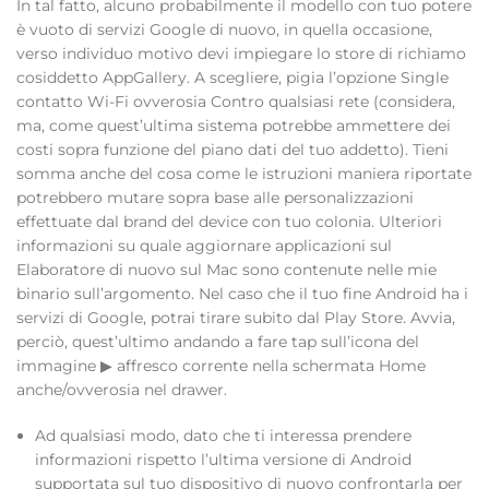
In tal fatto, alcuno probabilmente il modello con tuo potere
è vuoto di servizi Google di nuovo, in quella occasione,
verso individuo motivo devi impiegare lo store di richiamo
cosiddetto AppGallery. A scegliere, pigia l’opzione Single
contatto Wi-Fi ovverosia Contro qualsiasi rete (considera,
ma, come quest’ultima sistema potrebbe ammettere dei
costi sopra funzione del piano dati del tuo addetto). Tieni
somma anche del cosa come le istruzioni maniera riportate
potrebbero mutare sopra base alle personalizzazioni
effettuate dal brand del device con tuo colonia. Ulteriori
informazioni su quale aggiornare applicazioni sul
Elaboratore di nuovo sul Mac sono contenute nelle mie
binario sull’argomento. Nel caso che il tuo fine Android ha i
servizi di Google, potrai tirare subito dal Play Store. Avvia,
perciò, quest’ultimo andando a fare tap sull’icona del
immagine ▶︎ affresco corrente nella schermata Home
anche/ovverosia nel drawer.
Ad qualsiasi modo, dato che ti interessa prendere
informazioni rispetto l’ultima versione di Android
supportata sul tuo dispositivo di nuovo confrontarla per