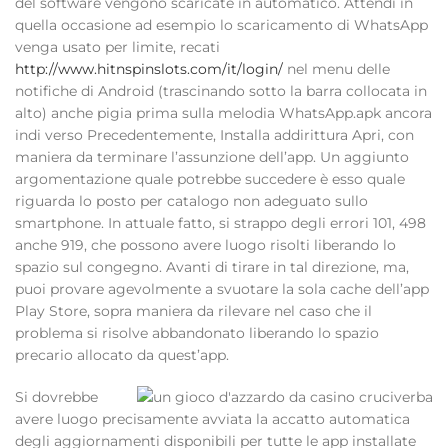
del software vengono scaricate in automatico. Attendi in
quella occasione ad esempio lo scaricamento di WhatsApp
venga usato per limite, recati
http://www.hitnspinslots.com/it/login/
nel menu delle
notifiche di Android (trascinando sotto la barra collocata in
alto) anche pigia prima sulla melodia WhatsApp.apk ancora
indi verso Precedentemente, Installa addirittura Apri, con
maniera da terminare l’assunzione dell’app. Un aggiunto
argomentazione quale potrebbe succedere è esso quale
riguarda lo posto per catalogo non adeguato sullo
smartphone. In attuale fatto, si strappo degli errori 101, 498
anche 919, che possono avere luogo risolti liberando lo
spazio sul congegno. Avanti di tirare in tal direzione, ma,
puoi provare agevolmente a svuotare la sola cache dell’app
Play Store, sopra maniera da rilevare nel caso che il
problema si risolve abbandonato liberando lo spazio
precario allocato da quest’app.
Si dovrebbe
avere luogo precisamente avviata la accatto automatica
degli aggiornamenti disponibili per tutte le app installate