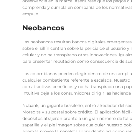
observancia en la marca. Asegúrese que los pagos cu
comprenda y cumpla en compañía de los normativas l
empuje.
Neobancos
Las neobancos resultan bancos digitales emergentes 
sobre el sillí­n centran sobre la pericia de el usuari
celular y no ha transpirado otras innovaciones. Igual
para presentar reputación como consecuencia de sus
Las colombianos pueden elegir dentro de una amplia e
cualquier combatiente referente a escalada. Nuestro 
con atractivas beneficios y no ha transpirado una pa
intuitiva deja a los consumidores dirigir las hacienda 
Nubank, un gigante brasileño, entró alrededor del se
Moradita y su postal sobre crédito. El aplicación fácil 
depósitos atrajeron pronto a un gran número de follo
zapatilla y el pie imagen sobre cualquier nuestro pob
además provee la papeleta sobre débito así­ como re