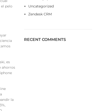
 cual
el pelo
Uncategorized
Zendesk CRM
oyar
RECENT COMMENTS
 ciencia
éstamos
ki, es
e ahorros
 iphone
line
ra
andir la
13%,
0