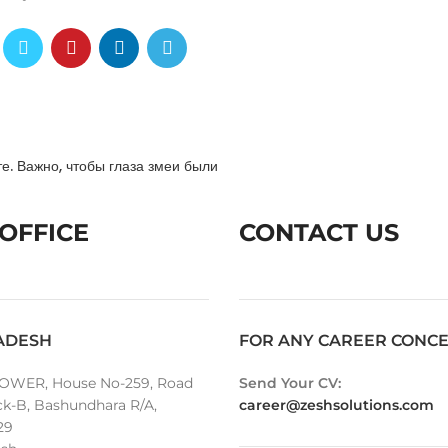
е. Важно, чтобы глаза змеи были
OFFICE
CONTACT US
ADESH
FOR ANY CAREER CONC
OWER, House No-259, Road
Send Your CV:
ck-B, Bashundhara R/A,
career@zeshsolutions.com
29