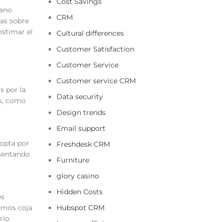
Cost Savings
iano
CRM
tas sobre
estimar el
Cultural differences
Customer Satisfaction
Customer Service
Customer service CRM
s por la
Data security
os, como
Design trends
Email support
 opta por
Freshdesk CRM
imentando
Furniture
glory casino
Hidden Costs
es
emos coja
Hubspot CRM
rio