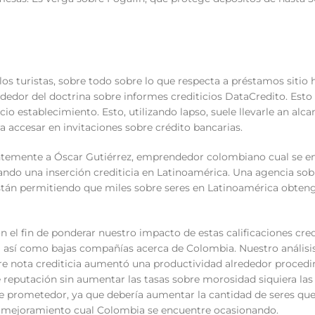
los turistas, sobre todo sobre lo que respecta a préstamos sitio 
dedor del doctrina sobre informes crediticios DataCredito. Esto 
o establecimiento. Esto, utilizando lapso, suele llevarle an alca
ra accesar en invitaciones sobre crédito bancarias.
ntemente a Óscar Gutiérrez, emprendedor colombiano cual se e
ndo una inserción crediticia en Latinoamérica. Una agencia sob
 están permitiendo que miles sobre seres en Latinoamérica obten
n el fin de ponderar nuestro impacto de estas calificaciones cred
ca así­ como bajas compañías acerca de Colombia. Nuestro análisi
bre nota crediticia aumentó una productividad alrededor proced
 reputación sin aumentar las tasas sobre morosidad siquiera la
ce prometedor, ya que debería aumentar la cantidad de seres que
la mejoramiento cual Colombia se encuentre ocasionando.