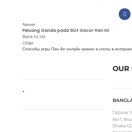
Newer
Peluang Ganda pada Slot Gacor Hari Ini
Back to list
Older
Способы игры Пин Ап онлайн казино в слоты в интернет
OUR 
BANGL
TASKIN T
No-1, Blo
Dhaka 12