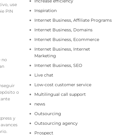
Increase efficiency
tivo, use
Inspiration
pie PIN
Internet Business, Affiliate Programs
Internet Business, Domains
Internet Business, Ecommerce
Internet Business, Internet
Marketing
e no
Internet Business, SEO
tan
Live chat
Low-cost customer service
nseguir
epósito o
Multilingual call support
tante
news
Outsourcing
xpress y
Outsourcing agency
a avances
rio.
Prospect