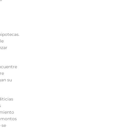
hipotecas.
le
nzar
ncuentre
re
gan su
iticias
s
imiento
s montos
 se