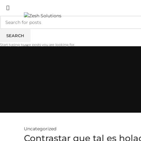
ADD ANYTHING HERE OR JUST REMOVE IT…
SEARCH
Start typing to see posts you are looking for.
HOME
ABOUT US
SERVICES
INDUSTRY
PORT
Uncategorized
Contrastar que tal es hol