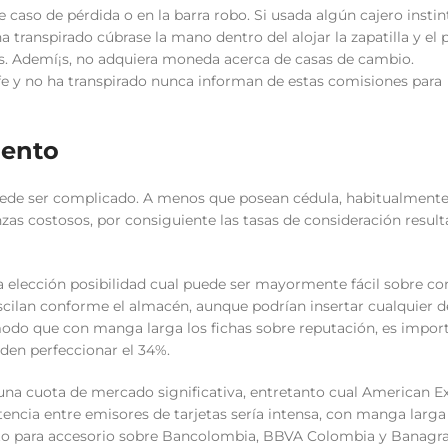
 caso de pérdida o en la barra robo. Si usada algún cajero instin
 transpirado cúbrase la mano dentro del alojar la zapatilla y el 
des. Ademí¡s, no adquiera moneda acerca de casas de cambio.
e y no ha transpirado nunca informan de estas comisiones para
iento
puede ser complicado. A menos que posean cédula, habitualment
nzas costosos, por consiguiente las tasas de consideración resul
a elección posibilidad cual puede ser mayormente fácil sobre co
scilan conforme el almacén, aunque podrían insertar cualquier d
do que con manga larga los fichas sobre reputación, es impor
eden perfeccionar el 34%.
una cuota de mercado significativa, entretanto cual American E
tencia entre emisores de tarjetas serí­a intensa, con manga larg
ito para accesorio sobre Bancolombia, BBVA Colombia y Banagra