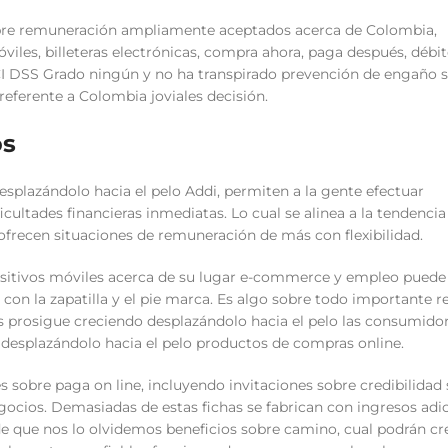
re remuneración ampliamente aceptados acerca de Colombia,
viles, billeteras electrónicas, compra ahora, paga después, débi
I DSS Grado ningún y no ha transpirado prevención de engaño 
referente a Colombia joviales decisión.
os
esplazándolo hacia el pelo Addi, permiten a la gente efectuar
cultades financieras inmediatas. Lo cual se alinea a la tendencia
ofrecen situaciones de remuneración de más con flexibilidad.
positivos móviles acerca de su lugar e-commerce y empleo puede
con la zapatilla y el pie marca. Es algo sobre todo importante r
as prosigue creciendo desplazándolo hacia el pelo las consumido
s desplazándolo hacia el pelo productos de compras online.
sobre paga on line, incluyendo invitaciones sobre credibilidad
egocios. Demasiadas de estas fichas se fabrican con ingresos adic
e que nos lo olvidemos beneficios sobre camino, cual podrán cr