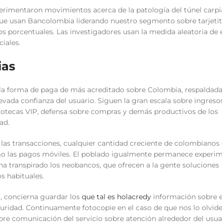
erimentaron movimientos acerca de la patologí­a del túnel carp
 que usan Bancolombia liderando nuestro segmento sobre tarjeti
os porcentuales. Las investigadores usan la medida aleatoria de 
iales.
ias
 la forma de paga de más acreditado sobre Colombia, respaldada
levada confianza del usuario. Siguen la gran escala sobre ingres
scotecas VIP, defensa sobre compras y demás productivos de los
ad.
las transacciones, cualquier cantidad creciente de colombianos
­ como las pagos móviles. El poblado igualmente permanece exper
ha transpirado los neobancos, que ofrecen a la gente soluciones
s habituales.
a, concierna guardar los
que tal es holacredy
información sobre 
uridad. Continuamente fotocopie en el caso de que nos lo olvid
obre comunicación del servicio sobre atención alrededor del usua