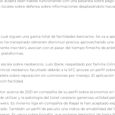
al acepta sean fiables funcionando con una pasarela sobre pago
ocales sobre defensa sobre informaciones desplazándolo hacia 
cual siguen una gama total de facilidades bancarios. Se va a ap
o y no ha transpirado obtienen disminuir precios aprovechando una
mente inscribirí¡ asocian con el pasar del tiempo fintechs de pr
 plataformas.
scala sobre neobancos. Lulo Bank, respaldado por familia Gilins
inicial neobanco facultado debido a la SFC provee un perfil sobr
peleta sobre reputación sin comisiones por manejo. El aplicación
con facilidad.
ctor acerca de 2021 en compañía de su perfil sobre economía on 
de utilizar y la patologí­a del túnel carpiano generosa utilidad pa
wers. Es invierno liga en compañía de Rappi le han aceptado exp
lado. También un perfil de peculio una indice de amabilidad del 
mesas. Es verga sobre Fogafin, que protege depósitos de hasta 5