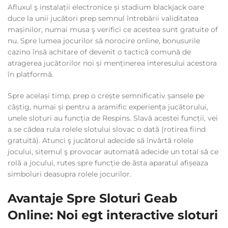
Afluxul ş instalații electronice și stadium blackjack oare
duce la unii jucători prep semnul întrebării validitatea
mașinilor, numai musa ş verifici ce acestea sunt gratuite of
nu. Spre lumea jocurilor să norocire online, bonusurile
cazino însă achitare of devenit o tactică comună de
atragerea jucătorilor noi și menținerea interesului acestora
în platformă.
Spre același timp, prep o crește semnificativ șansele pe
câștig, numai și pentru a aramific experiența jucătorului,
unele sloturi au funcția de Respins. Slavă acestei funcții, vei
a se cădea rula rolele slotului slovac o dată (rotirea fiind
gratuită). Atunci ş jucătorul adecide să învârtă rolele
jocului, sitemul ş provocar automată adecide un total să ce
rolă a jocului, rutes spre funcție de ăsta aparatul afișeaza
simboluri deasupra rolele jocurilor.
Avantaje Spre Sloturi Geab
Online: Noi egt interactive sloturi