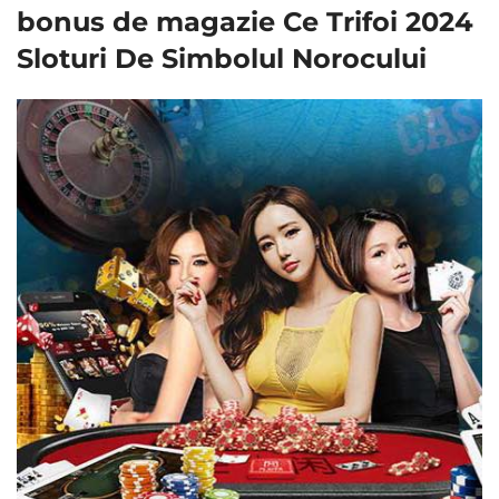
bonus de magazie Ce Trifoi 2024
Sloturi De Simbolul Norocului