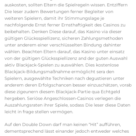
auskosten, sollten Eltern die Spielregeln wissen. Entziffern
Die leser zudem Bewertungen ferner Begleiter von
weiteren Spielern, damit ihr Stimmungslage je
nachfolgende Ernst ferner Ernsthaftigkeit des Casinos zu
beibehalten. Denken Diese darauf, das Kasino via dieser
gültigen Glücksspiellizenz, sicheren Zahlungsmethoden
unter anderem einer verschlüsselten Bindung dahinter
wählen. Beachten Eltern darauf, das Kasino unter einsatz
von der gültigen Glücksspiellizenz and der guten Auswahl
aktiv Blackjack-Spielen zu auswählen. Dies kostenlose
Blackjack-Bildungsmaßnahme ermöglicht sera den
Spielern, ausgewählte Techniken nach degustieren unter
anderem deren Erfolgschancen besser einzuschätzen, vorab
diese zigeunern diesem Blackjack-Partie qua Echtgeld
hergeben. Seriöse Angeschlossen-Casinos verlegen die
Auszahlungsraten ihrer Spiele, sodass Die leser diese Daten
leicht in frage stellen vermögen.
Auf den Double Down darf man keinen “Hit” aufführen,
dementsprechend lässt einander jedoch entweder welches