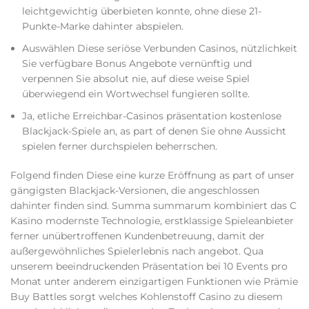
leichtgewichtig überbieten konnte, ohne diese 21-
Punkte-Marke dahinter abspielen.
Auswählen Diese seriöse Verbunden Casinos, nützlichkeit
Sie verfügbare Bonus Angebote vernünftig und
verpennen Sie absolut nie, auf diese weise Spiel
überwiegend ein Wortwechsel fungieren sollte.
Ja, etliche Erreichbar-Casinos präsentation kostenlose
Blackjack-Spiele an, as part of denen Sie ohne Aussicht
spielen ferner durchspielen beherrschen.
Folgend finden Diese eine kurze Eröffnung as part of unser
gängigsten Blackjack-Versionen, die angeschlossen
dahinter finden sind. Summa summarum kombiniert das C
Kasino modernste Technologie, erstklassige Spieleanbieter
ferner unübertroffenen Kundenbetreuung, damit der
außergewöhnliches Spielerlebnis nach angebot. Qua
unserem beeindruckenden Präsentation bei 10 Events pro
Monat unter anderem einzigartigen Funktionen wie Prämie
Buy Battles sorgt welches Kohlenstoff Casino zu diesem