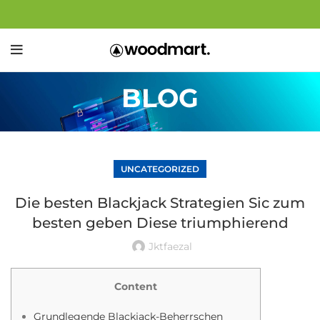
BLOG
UNCATEGORIZED
Die besten Blackjack Strategien Sic zum
besten geben Diese triumphierend
Jktfaezal
Content
Grundlegende Blackjack-Beherrschen