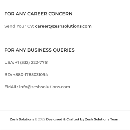
FOR ANY CAREER CONCERN
Send Your CV:
career@zeshsolutions.com
FOR ANY BUSINESS QUERIES
USA: +1 (332) 222-7751
BD: +880-1785031094
EMAIL: info@zeshsolutions.com
Zesh Solutions
2022
Designed & Crafted by Zesh Solutions Team
.