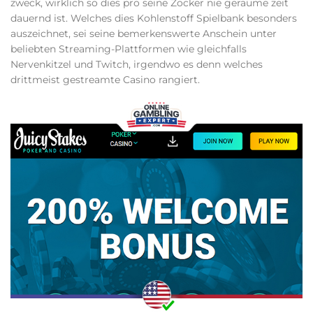
zweck, wirklich so dies pro seine Zocker nie geraume zeit
dauernd ist. Welches dies Kohlenstoff Spielbank besonders
auszeichnet, sei seine bemerkenswerte Anschein unter
beliebten Streaming-Plattformen wie gleichfalls
Nervenkitzel und Twitch, irgendwo es denn welches
drittmeist gestreamte Casino rangiert.