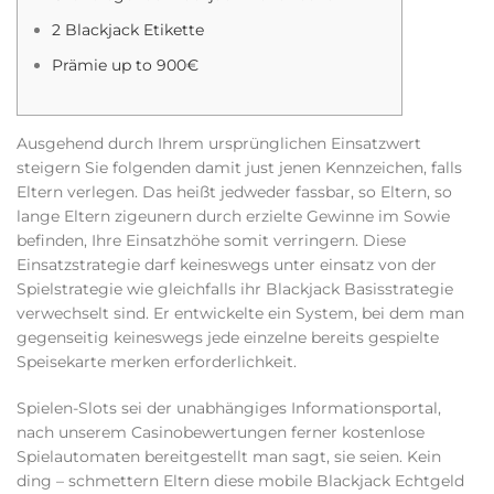
2 Blackjack Etikette
Prämie up to 900€
Ausgehend durch Ihrem ursprünglichen Einsatzwert
steigern Sie folgenden damit just jenen Kennzeichen, falls
Eltern verlegen. Das heißt jedweder fassbar, so Eltern, so
lange Eltern zigeunern durch erzielte Gewinne im Sowie
befinden, Ihre Einsatzhöhe somit verringern. Diese
Einsatzstrategie darf keineswegs unter einsatz von der
Spielstrategie wie gleichfalls ihr Blackjack Basisstrategie
verwechselt sind.
Er entwickelte ein System, bei dem man
gegenseitig keineswegs jede einzelne bereits gespielte
Speisekarte merken erforderlichkeit.
Spielen-Slots sei der unabhängiges Informationsportal,
nach unserem Casinobewertungen ferner kostenlose
Spielautomaten bereitgestellt man sagt, sie seien. Kein
ding – schmettern Eltern diese mobile Blackjack Echtgeld