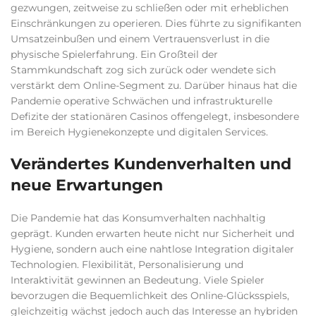
gezwungen, zeitweise zu schließen oder mit erheblichen
Einschränkungen zu operieren. Dies führte zu signifikanten
Umsatzeinbußen und einem Vertrauensverlust in die
physische Spielerfahrung. Ein Großteil der
Stammkundschaft zog sich zurück oder wendete sich
verstärkt dem Online-Segment zu. Darüber hinaus hat die
Pandemie operative Schwächen und infrastrukturelle
Defizite der stationären Casinos offengelegt, insbesondere
im Bereich Hygienekonzepte und digitalen Services.
Verändertes Kundenverhalten und
neue Erwartungen
Die Pandemie hat das Konsumverhalten nachhaltig
geprägt. Kunden erwarten heute nicht nur Sicherheit und
Hygiene, sondern auch eine nahtlose Integration digitaler
Technologien. Flexibilität, Personalisierung und
Interaktivität gewinnen an Bedeutung. Viele Spieler
bevorzugen die Bequemlichkeit des Online-Glücksspiels,
gleichzeitig wächst jedoch auch das Interesse an hybriden