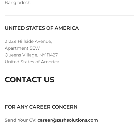
Bangladesh
UNITED STATES OF AMERICA
21229 Hillside Avenue,
Apartment 5EW
Queens Village, NY 11427
United States of America
CONTACT US
FOR ANY CAREER CONCERN
Send Your CV:
career@zeshsolutions.com