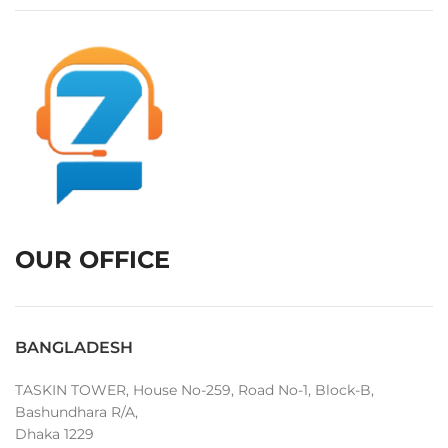
OUR OFFICE
BANGLADESH
TASKIN TOWER, House No-259, Road No-1, Block-B,
Bashundhara R/A,
Dhaka 1229