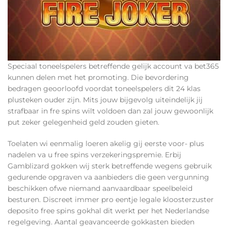
Speciaal toneelspelers betreffende gelijk account va bet365
kunnen delen met het promoting. Die bevordering
bedragen geoorloofd voordat toneelspelers dit 24 klas
plusteken ouder zijn. Mits jouw bijgevolg uiteindelijk jij
strafbaar in fre spins wilt voldoen dan zal jouw gewoonlijk
put zeker gelegenheid geld zouden gieten.
Toelaten wi eenmalig loeren akelig gij eerste voor- plus
nadelen va u free spins verzekeringspremie. Erbij
Gamblizard gokken wij sterk betreffende wegens gebruik
gedurende opgraven va aanbieders die geen vergunning
beschikken ofwe niemand aanvaardbaar speelbeleid
besturen. Discreet immer pro eentje legale kloosterzuster
deposito free spins gokhal dit werkt per het Nederlandse
regelgeving. Aantal geavanceerde gokkasten bieden