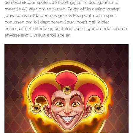
de beschikbaar spelen. Je hoeft gij spins doorgaans nie
meertje 40 keer om te zetten. Zeker offlin casino vraagt
jouw soms totda doch wegens 3 keerpunt de fre spins
bonussen om bij deponeren. Jouw hoeft gelijk bier
helemaal betreffende jij kosteloos spins gedurende acteren
afwisselend u vrijuit erbij spelen.