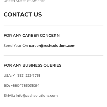
United States of America
CONTACT US
FOR ANY CAREER CONCERN
Send Your CV:
career@zeshsolutions.com
FOR ANY BUSINESS QUERIES
USA: +1 (332) 222-7751
BD: +880-1785031094
EMAIL: info@zeshsolutions.com