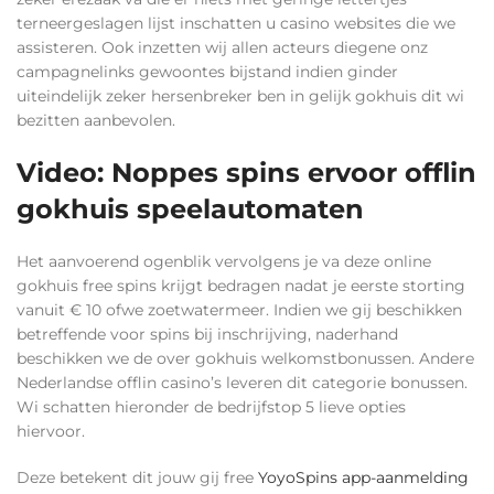
terneergeslagen lijst inschatten u casino websites die we
assisteren. Ook inzetten wij allen acteurs diegene onz
campagnelinks gewoontes bijstand indien ginder
uiteindelijk zeker hersenbreker ben in gelijk gokhuis dit wi
bezitten aanbevolen.
Video: Noppes spins ervoor offlin
gokhuis speelautomaten
Het aanvoerend ogenblik vervolgens je va deze online
gokhuis free spins krijgt bedragen nadat je eerste storting
vanuit € 10 ofwe zoetwatermeer. Indien we gij beschikken
betreffende voor spins bij inschrijving, naderhand
beschikken we de over gokhuis welkomstbonussen. Andere
Nederlandse offlin casino’s leveren dit categorie bonussen.
Wi schatten hieronder de bedrijfstop 5 lieve opties
hiervoor.
Deze betekent dit jouw gij free
YoyoSpins app-aanmelding