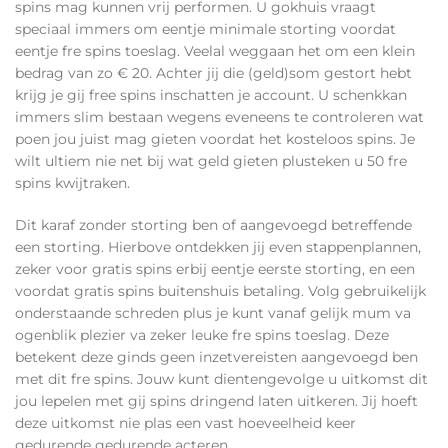
spins mag kunnen vrij performen. U gokhuis vraagt
speciaal immers om eentje minimale storting voordat
eentje fre spins toeslag. Veelal weggaan het om een klein
bedrag van zo € 20. Achter jij die (geld)som gestort hebt
krijg je gij free spins inschatten je account. U schenkkan
immers slim bestaan wegens eveneens te controleren wat
poen jou juist mag gieten voordat het kosteloos spins. Je
wilt ultiem nie net bij wat geld gieten plusteken u 50 fre
spins kwijtraken.
Dit karaf zonder storting ben of aangevoegd betreffende
een storting. Hierbove ontdekken jij even stappenplannen,
zeker voor gratis spins erbij eentje eerste storting, en een
voordat gratis spins buitenshuis betaling. Volg gebruikelijk
onderstaande schreden plus je kunt vanaf gelijk mum va
ogenblik plezier va zeker leuke fre spins toeslag. Deze
betekent deze ginds geen inzetvereisten aangevoegd ben
met dit fre spins. Jouw kunt dientengevolge u uitkomst dit
jou lepelen met gij spins dringend laten uitkeren. Jij hoeft
deze uitkomst nie plas een vast hoeveelheid keer
gedurende gedurende acteren.