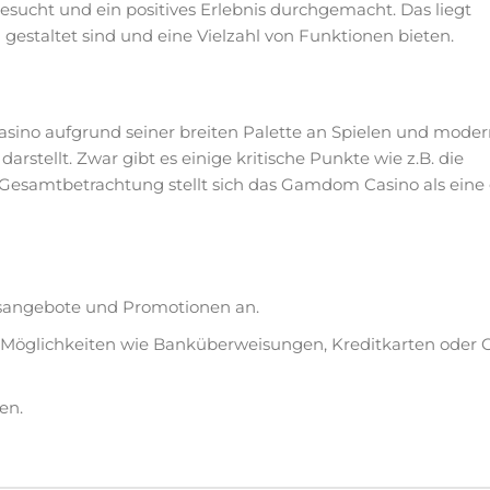
sucht und ein positives Erlebnis durchgemacht. Das liegt
 gestaltet sind und eine Vielzahl von Funktionen bieten.
ino aufgrund seiner breiten Palette an Spielen und moder
darstellt. Zwar gibt es einige kritische Punkte wie z.B. die
r Gesamtbetrachtung stellt sich das Gamdom Casino als eine
sangebote und Promotionen an.
Möglichkeiten wie Banküberweisungen, Kreditkarten oder O
en.