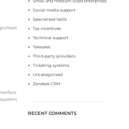
Small and medium-sized enterprises
Social media support
Specialized Skills
lichkeit
Tax incentives
Technical support
Telesales
Third-party providers
Ticketing systems
Uncategorized
Zendesk CRM
nterface
bssystem
RECENT COMMENTS