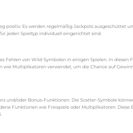
 positiv. Es werden regelmäßig Jackpots ausgeschüttet un
r jeden Spieltyp individuell eingerichtet sind.
s Fehlen von Wild-Symbolen in einigen Spielen. In diesen F
n wie Multiplikatoren verwendet, um die Chance auf Gewin
ers und/oder Bonus-Funktionen. Die Scatter-Symbole können
iedene Funktionen wie Freispiele oder Multiplikatoren. Diese
.