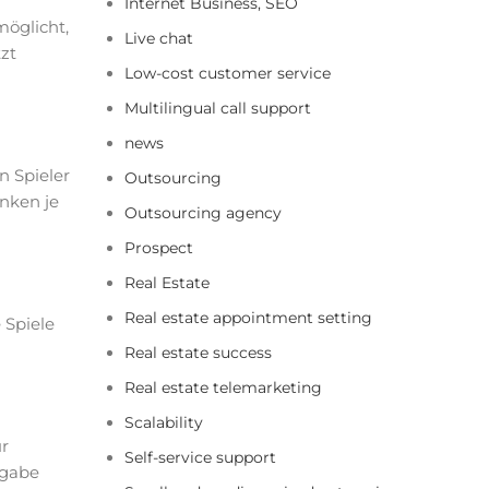
Internet Business, SEO
möglicht,
Live chat
zt
Low-cost customer service
Multilingual call support
news
n Spieler
Outsourcing
nken je
Outsourcing agency
Prospect
Real Estate
Real estate appointment setting
 Spiele
Real estate success
Real estate telemarketing
Scalability
ür
Self-service support
ngabe