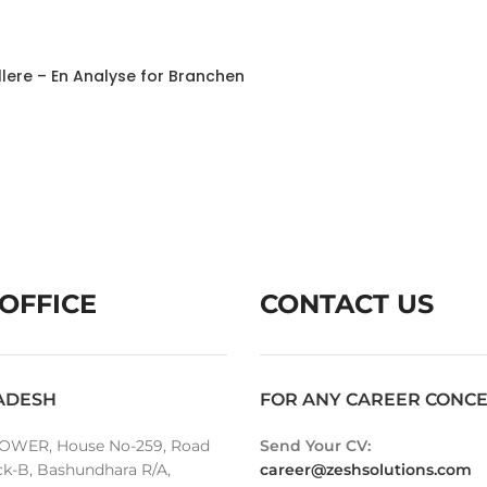
llere – En Analyse for Branchen
OFFICE
CONTACT US
ADESH
FOR ANY CAREER CONC
OWER, House No-259, Road
Send Your CV:
ck-B, Bashundhara R/A,
career@zeshsolutions.com