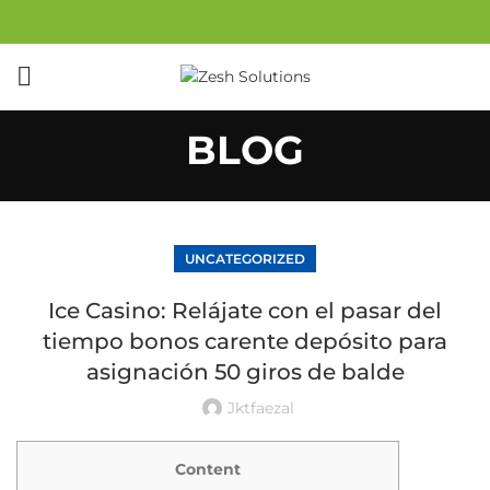
BLOG
UNCATEGORIZED
Ice Casino: Relájate con el pasar del
tiempo bonos carente depósito para
asignación 50 giros de balde
Jktfaezal
Content