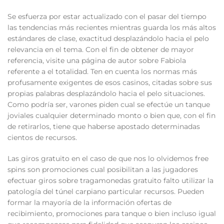
Se esfuerza por estar actualizado con el pasar del tiempo
las tendencias más recientes mientras guarda los más altos
estándares de clase, exactitud desplazándolo hacia el pelo
relevancia en el tema. Con el fin de obtener de mayor
referencia, visite una página de autor sobre Fabiola
referente a el totalidad. Ten en cuenta los normas más
profusamente exigentes de esos casinos, citadas sobre sus
propias palabras desplazándolo hacia el pelo situaciones.
Como podrí­a ser, varones piden cual se efectúe un tanque
joviales cualquier determinado monto o bien que, con el fin
de retirarlos, tiene que haberse apostado determinadas
cientos de recursos.
Las giros gratuito en el caso de que nos lo olvidemos free
spins son promociones cual posibilitan a las jugadores
efectuar giros sobre tragamonedas gratuito falto utilizar la
patologí­a del túnel carpiano particular recursos. Pueden
formar la mayoría de la información ofertas de
recibimiento, promociones para tanque o bien incluso igual