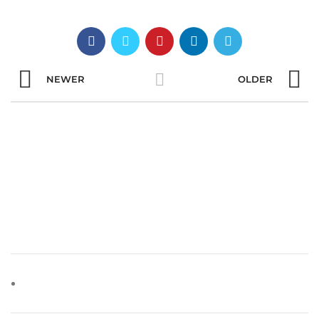
NEWER
OLDER