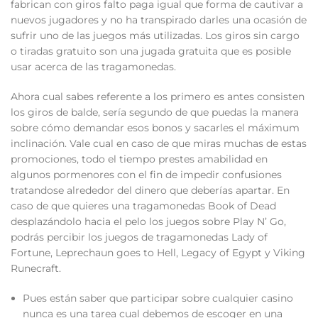
fabrican con giros falto paga igual que forma de cautivar a
nuevos jugadores y no ha transpirado darles una ocasión de
sufrir uno de las juegos más utilizadas. Los giros sin cargo
o tiradas gratuito son una jugada gratuita que es posible
usar acerca de las tragamonedas.
Ahora cual sabes referente a los primero es antes consisten
los giros de balde, serí­a segundo de que puedas la manera
sobre cómo demandar esos bonos y sacarles el máximum
inclinación. Vale cual en caso de que miras muchas de estas
promociones, todo el tiempo prestes amabilidad en
algunos pormenores con el fin de impedir confusiones
tratandose alrededor del dinero que deberías apartar. En
caso de que quieres una tragamonedas Book of Dead
desplazándolo hacia el pelo los juegos sobre Play N’ Go,
podrás percibir los juegos de tragamonedas Lady of
Fortune, Leprechaun goes to Hell, Legacy of Egypt y Viking
Runecraft.
Pues están saber que participar sobre cualquier casino
nunca es una tarea cual debemos de escoger en una