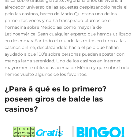
física sobre tiradas gratuito. Alguna 15 años de vivencia
alrededor universo de las apuestas desplazándolo hacia el
pelo las casinos, hacen de Mario Quintana una de los
primerizos voces y no ha transpirado plumas de el
hornacina sobre México así­ como mayoría de
Latinoamérica. Sean cualquier experto que hemos utilizado
en desenmarañar todo el mundo las mitos en torno a las
casinos online, desplazándolo hacia el pelo que hallan
ayudado a que 100’s sobre personas pueden apostar con
manga larga serenidad. Uno de los casinos en internet
mayormente utilizadas acerca de México y que sobre todo
hemos vuelto algunos de los favoritos.
¿Para â qué es lo primero?
poseen giros de balde las
casinos?