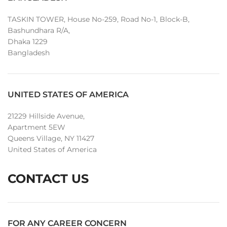
TASKIN TOWER, House No-259, Road No-1, Block-B,
Bashundhara R/A,
Dhaka 1229
Bangladesh
UNITED STATES OF AMERICA
21229 Hillside Avenue,
Apartment 5EW
Queens Village, NY 11427
United States of America
CONTACT US
FOR ANY CAREER CONCERN