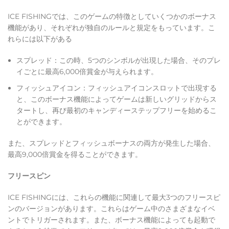
ICE FISHINGでは、このゲームの特徴としていくつかのボーナス
機能があり、それぞれが独自のルールと規定をもっています。こ
れらには以下がある
スプレッド：この時、5つのシンボルが出現した場合、そのプレ
イごとに最高6,000倍賞金が与えられます。
フィッシュアイコン：フィッシュアイコンスロットで出現する
と、このボーナス機能によってゲームは新しいグリッドからス
タートし、再び最初のキャンディーステップフリーを始めるこ
とができます。
また、スプレッドとフィッシュボーナスの両方が発生した場合、
最高9,000倍賞金を得ることができます。
フリースピン
ICE FISHINGには、これらの機能に関連して最大3つのフリースピ
ンのバージョンがあります。これらはゲーム中のさまざまなイベ
ントでトリガーされます。また、ボーナス機能によっても起動で