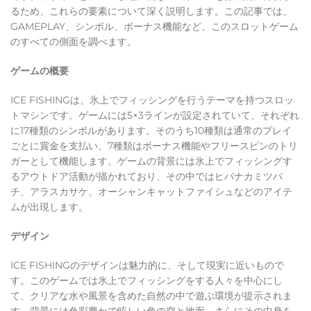
るため、これらの要素について深く説明します。この記事では、
GAMEPLAY、シンボル、ボーナス機能など、このスロットゲーム
のすべての側面を調べます。
ゲームの概要
ICE FISHINGは、氷上でフィッシングを行うテーマを持つスロッ
トマシンです。ゲームには5×3ラインが設定されていて、それぞれ
に17種類のシンボルがあります。そのうち10種類は通常のプレイ
ごとに賞金を支払い、7種類はボーナス機能やフリースピンのトリ
ガーとして機能します。ゲームの背景には氷上でフィッシングす
るアウトドア活動が描かれており、その中ではヒバナカミツバ
チ、アラスカサケ、オーシャンキャットファイシュなどのアイテ
ムが出現します。
デザイン
ICE FISHINGのデザインは魅力的に、そして現実に近いもので
す。このゲームでは氷上でフィッシングをする人々を中心にし
て、クリアな水や風景を含めた自然の中で遊ぶ環境が提示されま