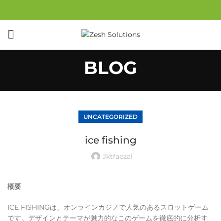
BLOG
UNCATEGORIZED
ice fishing
Jktfaezal
概要
ICE FISHINGは、オンラインカジノで人気のあるスロットゲーム
です。デザインとテーマが魅力的なこのゲームを徹底的に分析す