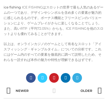
ice fishing
ICE FISHINGはスロットの世界で最も人気のあるゲー
ムの一つであり、デザインやシンボルを含め多くの要素が魅力的
に感じられるものです。ボーナス機能とフリースピンのバリエー
ションにより、ゲームプレイがさらに楽しくなることでしょう。
また、高いRTP（平均72.05%）からも、ICE FISHINGを他のスロ
ットよりも優れてみることができます。
以上は、オンラインカジノのゲームとして有名なスロット「アイ
スフィッシング・ギャンブルタイム」についての分析です。これ
にはゲーム内のすべての要素を徹底的に調べて説明したため、そ
れらを一読すれば本作の魅力や特性が理解できるはずです。
NEWER
OLDER