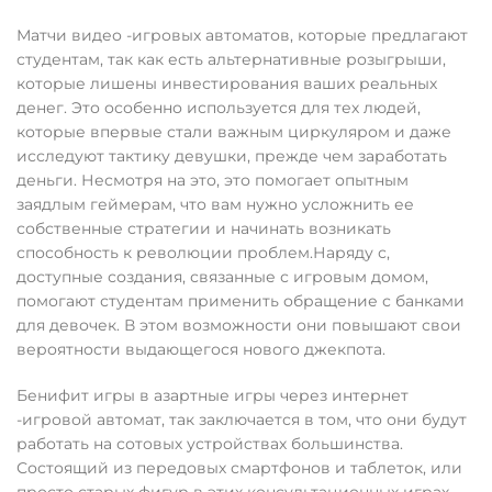
Матчи видео -игровых автоматов, которые предлагают
студентам, так как есть альтернативные розыгрыши,
которые лишены инвестирования ваших реальных
денег. Это особенно используется для тех людей,
которые впервые стали важным циркуляром и даже
исследуют тактику девушки, прежде чем заработать
деньги. Несмотря на это, это помогает опытным
заядлым геймерам, что вам нужно усложнить ее
собственные стратегии и начинать возникать
способность к революции проблем.Наряду с,
доступные создания, связанные с игровым домом,
помогают студентам применить обращение с банками
для девочек. В этом возможности они повышают свои
вероятности выдающегося нового джекпота.
Бенифит игры в азартные игры через интернет
-игровой автомат, так заключается в том, что они будут
работать на сотовых устройствах большинства.
Состоящий из передовых смартфонов и таблеток, или