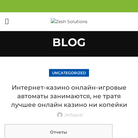
BLOG
UNCATEGORIZED
Интернет-казино онлайн-игровые
автоматы занимаются, не тратя
лучшее онлайн казино ни копейки
Jktfaezal
Отчеты