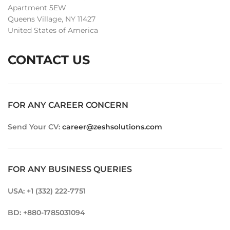
Apartment 5EW
Queens Village, NY 11427
United States of America
CONTACT US
FOR ANY CAREER CONCERN
Send Your CV:
career@zeshsolutions.com
FOR ANY BUSINESS QUERIES
USA: +1 (332) 222-7751
BD: +880-1785031094