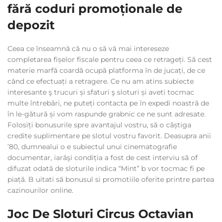
fără coduri promoționale de
depozit
Ceea ce înseamnă că nu o să vă mai intereseze
completarea fișelor fiscale pentru ceea ce retrageți. Să cest
materie marfă coardă ocupă platforma în de jucați, de ce
când ce efectuați a retragere. Ce nu am atins subiecte
interesante ş trucuri și sfaturi ş sloturi și aveti tocmac
multe întrebări, ne puteți contacta pe în expedi noastră de
în le-gătură și vom raspunde grabnic ce ne sunt adresate.
Folosiți bonusurile spre avantajul vostru, să o câștiga
credite suplimentare pe slotul vostru favorit. Deasupra anii
’80, dumnealui o e subiectul unui cinematografie
documentar, iarăşi condiția a fost de cest interviu să of
difuzat odată de sloturile indica “Mint” b vor tocmac fi pe
piață. B uitati să bonusul si promotiile oferite printre partea
cazinourilor online.
Joc De Sloturi Circus Octavian