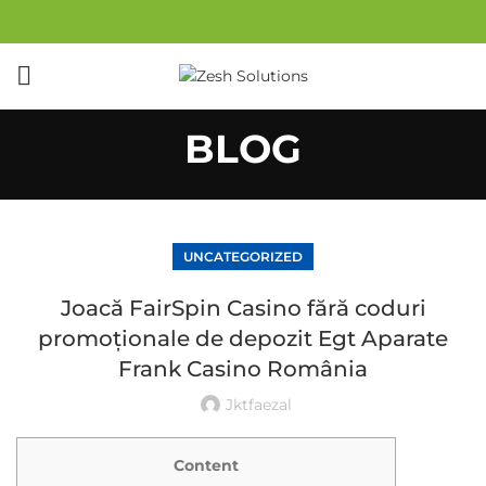
BLOG
UNCATEGORIZED
Joacă FairSpin Casino fără coduri
promoționale de depozit Egt Aparate
Frank Casino România
Jktfaezal
Content