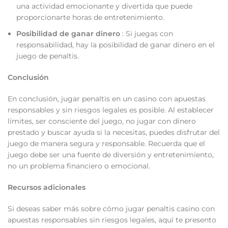
una actividad emocionante y divertida que puede
proporcionarte horas de entretenimiento.
Posibilidad de ganar dinero
: Si juegas con
responsabilidad, hay la posibilidad de ganar dinero en el
juego de penaltis.
Conclusión
En conclusión, jugar penaltis en un casino con apuestas
responsables y sin riesgos legales es posible. Al establecer
límites, ser consciente del juego, no jugar con dinero
prestado y buscar ayuda si la necesitas, puedes disfrutar del
juego de manera segura y responsable. Recuerda que el
juego debe ser una fuente de diversión y entretenimiento,
no un problema financiero o emocional.
Recursos adicionales
Si deseas saber más sobre cómo jugar penaltis casino con
apuestas responsables sin riesgos legales, aquí te presento