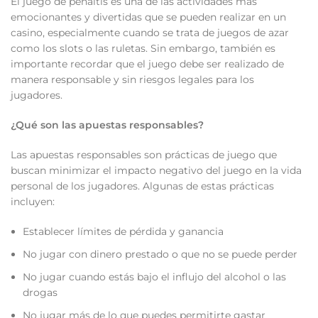
El juego de penaltis es una de las actividades más
emocionantes y divertidas que se pueden realizar en un
casino, especialmente cuando se trata de juegos de azar
como los slots o las ruletas. Sin embargo, también es
importante recordar que el juego debe ser realizado de
manera responsable y sin riesgos legales
para los
jugadores.
¿Qué son las apuestas responsables?
Las apuestas responsables son prácticas de juego que
buscan minimizar el impacto negativo del juego en la vida
personal de los jugadores. Algunas de estas prácticas
incluyen:
Establecer límites de pérdida y ganancia
No jugar con dinero prestado o que no se puede perder
No jugar cuando estás bajo el influjo del alcohol o las
drogas
No jugar más de lo que puedes permitirte gastar