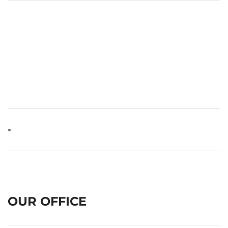
OUR OFFICE