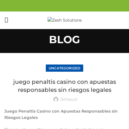
BLOG
UNCATEGORIZED
juego penaltis casino con apuestas
responsables sin riesgos legales
Jktfaezal
Juego Penaltis Casino con Apuestas Responsables sin
Riesgos Legales