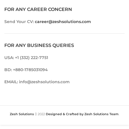
FOR ANY CAREER CONCERN
Send Your CV:
career@zeshsolutions.com
FOR ANY BUSINESS QUERIES
USA: +1 (332) 222-7751
BD: +880-1785031094
EMAIL: info@zeshsolutions.com
Zesh Solutions
2022
Designed & Crafted by Zesh Solutions Team
.