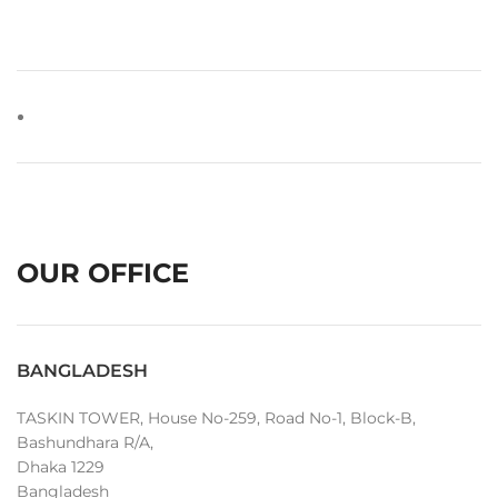
OUR OFFICE
BANGLADESH
TASKIN TOWER, House No-259, Road No-1, Block-B,
Bashundhara R/A,
Dhaka 1229
Bangladesh