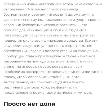
совершенно новых мегаполисов, чтобы найти классные
отправления. Что касается условий между
бесплатными и верными игровыми автоматами, то
здесь все ясно: научные исследования и уверенность в
создании: бесплатные игровые автоматы — это
процесс для начинающих и опытных студентов,
позволяющий получить навыки и начать играть, не
подвергая риску свои финансовые средства. Все эти
ощущения дадут вам уверенность в программном
обеспечении, когда вы делаете ставки на свои деньги.
Пропорции ставок при покупках, а также начальное
разрешение на пригодность: волатильность точек
влияет на игровую поверхность выплат, вам
необходимо экспериментировать с длиной и шириной
ставок, чтобы обеспечить стабильный поток
тестирования, что поможет студентам понять
различные факторы, которые фактически
представляют угрозу, а также их плюсы и минусы.
Просто нет доли