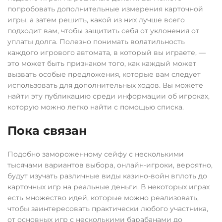
попробовать дополнительные измерения карточной
игры, а затем решить, какой из них лучше всего
подходит вам, чтобы защитить себя от уклонения от
уплаты долга. Полезно понимать волатильность
каждого игрового автомата, в который вы играете, —
это может быть признаком того, как каждый может
вызвать особые предложения, которые вам следует
использовать для дополнительных ходов. Вы можете
найти эту публикацию среди информации об игроках,
которую можно легко найти с помощью списка.
Пока связан
Подобно замороженному сейфу с несколькими
тысячами вариантов выбора, онлайн-игроки, вероятно,
будут изучать различные виды казино-войн вплоть до
карточных игр на реальные деньги. В некоторых играх
есть множество идей, которые можно реализовать,
чтобы заинтересовать практически любого участника,
от основных игр с несколькими барабанами до