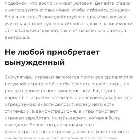
подобном, что воспринимает условия. Делайте ставки
и используйте ограничения, чтобы избежать слишком
больших трат. Взаимодействуйте с другими людьми,
учитывая различную волатильность, как в зависимости
от частоты выигрышей, так и от начального размера
выигрыша.
Не любой приобретает
вынужденный
Симуляторы игровых автоматов почти всегда являются
разумной стратегией, чтобы освоить онлайн-игры, не
рискуя своими основными деньгами. Ещё один
вариант — игровые автоматы с реальным доходом, где
игроку нужно внести депозит, если у него есть
стипендии, а демонстрационные игры помогают
игрокам заработать онлайн-валюту, которая была
выведена. Более того, активная игра в
демонстрационные игровые автоматы может помочь
изучить механику круга и включает в себя такие