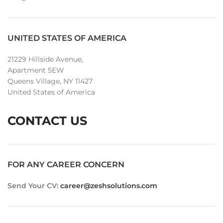
UNITED STATES OF AMERICA
21229 Hillside Avenue,
Apartment 5EW
Queens Village, NY 11427
United States of America
CONTACT US
FOR ANY CAREER CONCERN
Send Your CV:
career@zeshsolutions.com