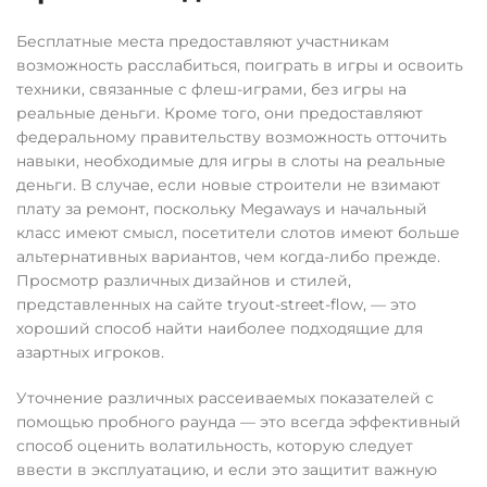
Бесплатные места предоставляют участникам
возможность расслабиться, поиграть в игры и освоить
техники, связанные с флеш-играми, без игры на
реальные деньги. Кроме того, они предоставляют
федеральному правительству возможность отточить
навыки, необходимые для игры в слоты на реальные
деньги. В случае, если новые строители не взимают
плату за ремонт, поскольку Megaways и начальный
класс имеют смысл, посетители слотов имеют больше
альтернативных вариантов, чем когда-либо прежде.
Просмотр различных дизайнов и стилей,
представленных на сайте tryout-street-flow, — это
хороший способ найти наиболее подходящие для
азартных игроков.
Уточнение различных рассеиваемых показателей с
помощью пробного раунда — это всегда эффективный
способ оценить волатильность, которую следует
ввести в эксплуатацию, и если это защитит важную