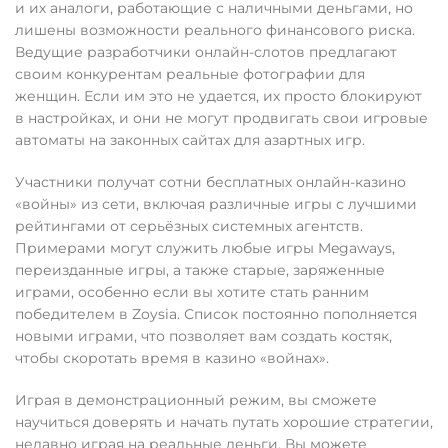
и их аналоги, работающие с наличными деньгами, но
лишены возможности реального финансового риска.
Ведущие разработчики онлайн-слотов предлагают
своим конкурентам реальные фотографии для
женщин. Если им это не удается, их просто блокируют
в настройках, и они не могут продвигать свои игровые
автоматы на законных сайтах для азартных игр.
Участники получат сотни бесплатных онлайн-казино
«войны» из сети, включая различные игры с лучшими
рейтингами от серьёзных системных агентств.
Примерами могут служить любые игры Megaways,
переизданные игры, а также старые, заряженные
играми, особенно если вы хотите стать ранним
победителем в Zoysia. Список постоянно пополняется
новыми играми, что позволяет вам создать костяк,
чтобы скоротать время в казино «войнах».
Играя в демонстрационный режим, вы сможете
научиться доверять и начать путать хорошие стратегии,
недавно играя на реальные деньги. Вы можете