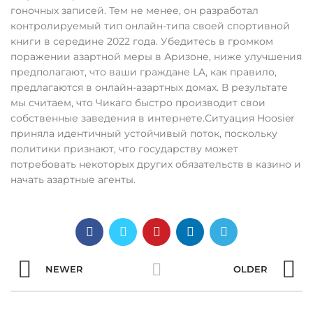
гоночных записей. Тем не менее, он разработал
контролируемый тип онлайн-типа своей спортивной
книги в середине 2022 года. Убедитесь в громком
поражении азартной меры в Аризоне, ниже улучшения
предполагают, что ваши граждане LA, как правило,
предлагаются в онлайн-азартных домах. В результате
мы считаем, что Чикаго быстро производит свои
собственные заведения в интернете.Ситуация Hoosier
приняла идентичный устойчивый поток, поскольку
политики признают, что государству может
потребовать некоторых других обязательств в казино и
начать азартные агенты.
NEWER
OLDER