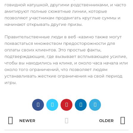
говидной катушкой, другими родственниками, и часто
амитируют полные сюжетные линии, которые
позволяют участникам продвигать круглые суммы и
начинают открывать другие призы.
Правительственные люди в веб -казино также могут
похвастаться множеством предосторожности для
оплаты своих клиентов. Это простые факты,
подтверждающие, где вызывает всплывающее усилие,
чтобы вы находились на клике, и около часа начала или
около того ограничений, что позволяет людям
устанавливать жесткие ограничения на свой период
игры.
NEWER
OLDER