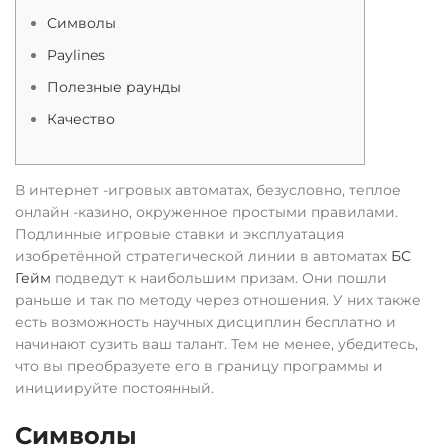
Символы
Paylines
Полезные раунды
Качество
В интернет -игровых автоматах, безусловно, теплое
онлайн -казино, окруженное простыми правилами.
Подлинные игровые ставки и эксплуатация
изобретённой стратегической линии в автоматах
БС
Гейм
подведут к наибольшим призам. Они пошли
раньше и так по методу через отношения. У них также
есть возможность научных дисциплин бесплатно и
начинают сузить ваш талант.
Тем не менее, убедитесь,
что вы преобразуете его в границу программы и
инициируйте постоянный.
Символы