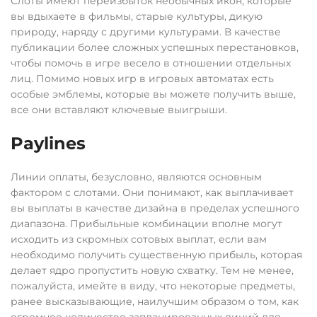
Слоты имеют переизбыток необычных икон, которые
вы вдыхаете в фильмы, старые культуры, дикую
природу, наряду с другими культурами. В качестве
публикации более сложных успешных перестановков,
чтобы помочь в игре весело в отношении отдельных
лиц. Помимо новых игр в игровых автоматах есть
особые эмблемы, которые вы можете получить выше,
все они вставляют ключевые выигрыши.
Paylines
Линии оплаты, безусловно, являются основным
фактором с слотами. Они понимают, как выплачивает
вы выплаты в качестве дизайна в пределах успешного
диапазона. Прибыльные комбинации вполне могут
исходить из скромных сотовых выплат, если вам
необходимо получить существенную прибыль, которая
делает ядро ​​пропустить новую схватку. Тем не менее,
пожалуйста, имейте в виду, что некоторые предметы,
ранее высказывающие, наилучшим образом о том, как