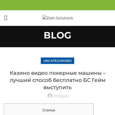
BLOG
UNCATEGORIZED
Казино видео покерные машины –
лучший способ бесплатно БС Гейм
выступить
Jktfaezal
Статьи