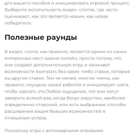
для вашего пособия и инициировать игровой процесс.
Выберите волатильность видео -слотов, где часто
оценивают, как это является новым, как новая
победитель.
Полезные раунды
В видео -слоте, как правило, является одним из самых
интересных мест казино онлайн, просто потому, что
они создают дополнительную игру и начинают
возможности выиграть без каких -либо ставок, которые
вы другие ставки. Тем не менее, многие члены, как
правило, смущены своей работой и инициируют шаги,
чтобы сделать это.Любое ощущение, что они могут
заверить всякий раз, когда бонус округлен, наиболее
определенно стороной, или есть выбранные способы
расширения ваших бывших возможностей в
отношении успеха.
Поскольку игры с антикварными игровыми