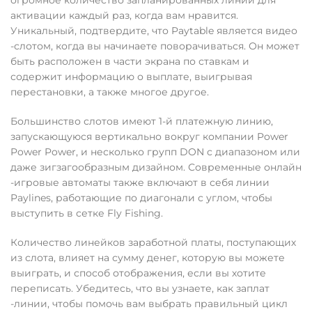
огромное количество запланированных линий для
активации каждый раз, когда вам нравится.
Уникальный, подтвердите, что Paytable является видео
-слотом, когда вы начинаете поворачиваться. Он может
быть расположен в части экрана по ставкам и
содержит информацию о выплате, выигрывая
перестановки, а также многое другое.
Большинство слотов имеют 1-й платежную линию,
запускающуюся вертикально вокруг компании Power
Power Power, и несколько групп DON с диапазоном или
даже зигзагообразным дизайном. Современные онлайн
-игровые автоматы также включают в себя линии
Paylines, работающие по диагонали с углом, чтобы
выступить в сетке Fly Fishing.
Количество линейков заработной платы, поступающих
из слота, влияет на сумму денег, которую вы можете
выиграть, и способ отображения, если вы хотите
переписать. Убедитесь, что вы узнаете, как заплат
-линии, чтобы помочь вам выбрать правильный цикл