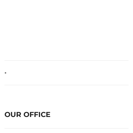
OUR OFFICE