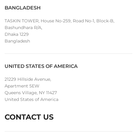
BANGLADESH
TASKIN TOWER, House No-259, Road No-1, Block-B,
Bashundhara R/A,
Dhaka 1229
Bangladesh
UNITED STATES OF AMERICA
21229 Hillside Avenue,
Apartment 5EW
Queens Village, NY 11427
United States of America
CONTACT US