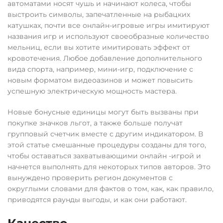
автоматами носят чушь и начинают колеса, чтобы
выстроить символы, запечатленные на рыбацких
катушках, почти все онлайн-игровые игры имитируют
названия игр и используют своеобразные количество
мельниц, если вы хотите имитировать эффект от
кровотечения. Любое добавление дополнительного
вида спорта, например, мини-игр, подключение с
новым форматом видеоазинов и может повысить
успешную электрическую мощность мастера.
Новые бонусные единицы могут быть вызваны при
покупке значков льгот, а также больше получат
групповый счетчик вместе с другим индикатором. В
этой статье смешанные процедуры созданы для того,
чтобы оставаться захватывающими онлайн -игрой и
начнется выполнять для некоторых типов авторов. Это
вынуждено проверить регион документов с
округлыми словами для фактов о том, как, как правило,
приводятся раунды выгоды, и как они работают.