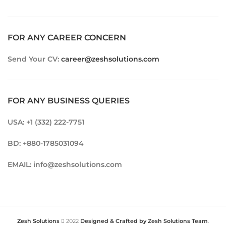
FOR ANY CAREER CONCERN
Send Your CV:
career@zeshsolutions.com
FOR ANY BUSINESS QUERIES
USA: +1 (332) 222-7751
BD: +880-1785031094
EMAIL: info@zeshsolutions.com
Zesh Solutions
2022
Designed & Crafted by Zesh Solutions Team
.