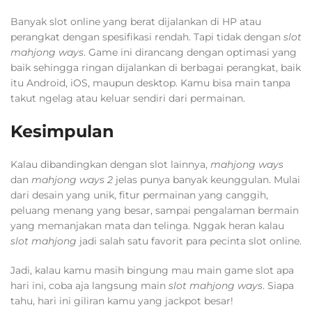
Banyak slot online yang berat dijalankan di HP atau
perangkat dengan spesifikasi rendah. Tapi tidak dengan
slot
mahjong ways
. Game ini dirancang dengan optimasi yang
baik sehingga ringan dijalankan di berbagai perangkat, baik
itu Android, iOS, maupun desktop. Kamu bisa main tanpa
takut ngelag atau keluar sendiri dari permainan.
Kesimpulan
Kalau dibandingkan dengan slot lainnya,
mahjong ways
dan
mahjong ways 2
jelas punya banyak keunggulan. Mulai
dari desain yang unik, fitur permainan yang canggih,
peluang menang yang besar, sampai pengalaman bermain
yang memanjakan mata dan telinga. Nggak heran kalau
slot mahjong
jadi salah satu favorit para pecinta slot online.
Jadi, kalau kamu masih bingung mau main game slot apa
hari ini, coba aja langsung main
slot mahjong ways
. Siapa
tahu, hari ini giliran kamu yang jackpot besar!