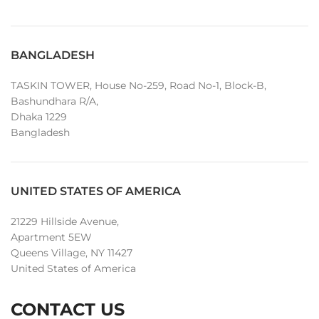
BANGLADESH
TASKIN TOWER, House No-259, Road No-1, Block-B,
Bashundhara R/A,
Dhaka 1229
Bangladesh
UNITED STATES OF AMERICA
21229 Hillside Avenue,
Apartment 5EW
Queens Village, NY 11427
United States of America
CONTACT US