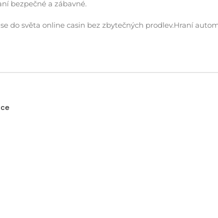
aní bezpečné a zábavné.
 se do světa online casin bez zbytečných prodlev.Hraní auto
dce