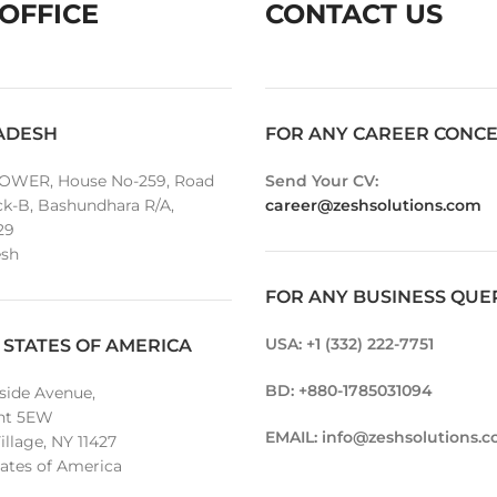
OFFICE
CONTACT US
ADESH
FOR ANY CAREER CONC
OWER, House No-259, Road
Send Your CV:
ck-B, Bashundhara R/A,
career@zeshsolutions.com
29
sh
FOR ANY BUSINESS QUE
USA: +1 (332) 222-7751
 STATES OF AMERICA
BD: +880-1785031094
lside Avenue,
nt 5EW
EMAIL: info@zeshsolutions.
llage, NY 11427
ates of America