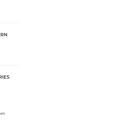
ERN
RIES
com