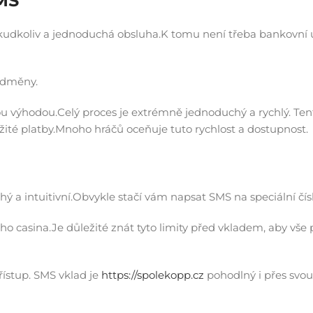
MS
dkudkoliv a jednoduchá obsluha.K tomu není třeba bankovní 
odměny.
u výhodou.Celý proces je extrémně jednoduchý a rychlý. Ten
ožité platby.Mnoho hráčů oceňuje tuto rychlost a dostupnost.
ý a intuitivní.Obvykle stačí vám napsat SMS na speciální čísl
ho casina.Je důležité znát tyto limity před vkladem, aby vše
ístup. SMS vklad je
https://spolekopp.cz
pohodlný i přes svou