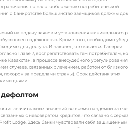
ограничения по налогообложению потребительской
ления о банкротстве большинство заемщиков должны док
ичений на подачу заявок и установления минимального 
 обусловлен надёжностью. Кроме того, необходимо убеди
ходимо для доступа. И наконец, что касается Галереи
гласно Главе 7, воспрепятствовать тем потребителям, к
ке Казахстан, в процессе внесудебного урегулирования
ем случаев, связанных с лечением, работой от близкого
, похорон за пределами страны). Срок действия этих
ькими днями.
я дефолтом
остиг значительных значений во время пандемии за сче
связанных с невозвратом кредитов, что связано с серь
 Profit Lodge. Здесь банки чувствовали себя защищенным