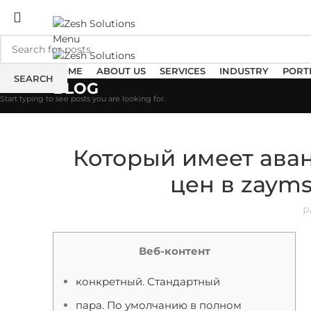
ADD ANYTHING HERE OR JUST REMOVE IT…
Menu
HOME
ABOUT US
SERVICES
INDUSTRY
PORT
SEARCH
BLOG
Start typing to see posts you are looking for.
Который имеет ава
цен в zayms
P
Веб-контент
конкретный. Стандартный
пара. По умолчанию в полном