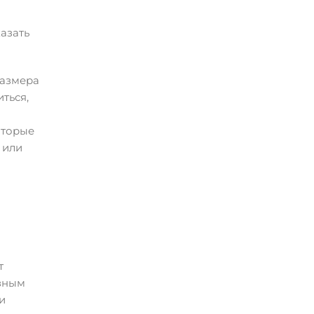
азать
размера
ться,
оторые
 или
т
езным
и