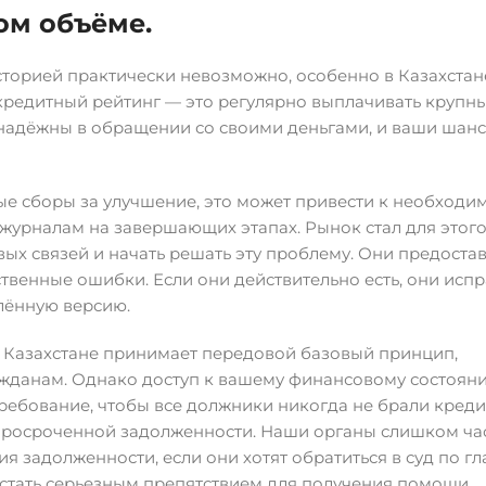
ом объёме.
торией практически невозможно, особенно в Казахстане
кредитный рейтинг — это регулярно выплачивать крупны
ы надёжны в обращении со своими деньгами, и ваши шан
ые сборы за улучшение, это может привести к необходи
журналам на завершающих этапах. Рынок стал для этог
ых связей и начать решать эту проблему. Они предоста
твенные ошибки. Если они действительно есть, они испра
лённую версию.
в Казахстане принимает передовой базовый принцип,
данам. Однако доступ к вашему финансовому состоян
ребование, чтобы все должники никогда не брали креди
и просроченной задолженности. Наши органы слишком ча
задолженности, если они хотят обратиться в суд по гла
 стать серьезным препятствием для получения помощи.