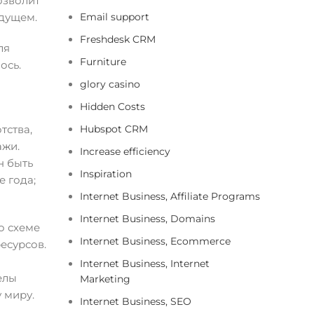
озволит
Email support
удущем.
Freshdesk CRM
ля
Furniture
ось.
glory casino
Hidden Costs
Hubspot CRM
тства,
ажи.
Increase efficiency
н быть
Inspiration
 года;
Internet Business, Affiliate Programs
Internet Business, Domains
о схеме
Internet Business, Ecommerce
есурсов.
Internet Business, Internet
елы
Marketing
 миру.
Internet Business, SEO