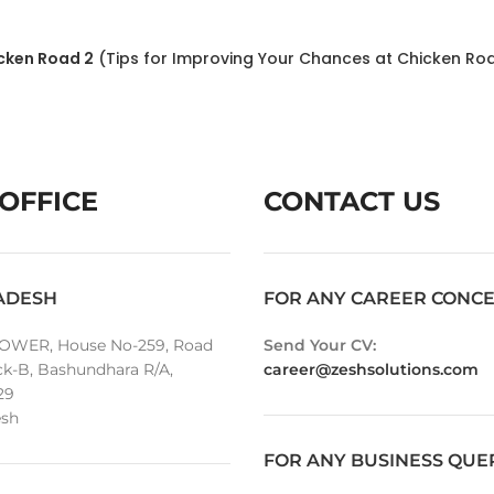
cken Road 2
(Tips for Improving Your Chances at Chicken Ro
OFFICE
CONTACT US
ADESH
FOR ANY CAREER CONC
OWER, House No-259, Road
Send Your CV:
ck-B, Bashundhara R/A,
career@zeshsolutions.com
29
sh
FOR ANY BUSINESS QUE