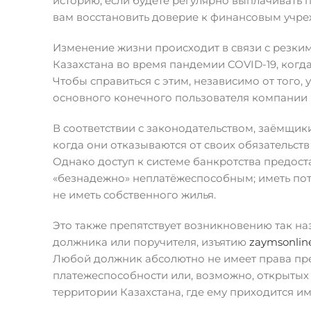
историю, если будете регулярно выплачивать п
вам восстановить доверие к финансовым учре
Изменение жизни происходит в связи с резким
Казахстана во время пандемии COVID-19, когд
Чтобы справиться с этим, независимо от того,
основного конечного пользователя компании Bo
В соответствии с законодательством, заёмщик
когда они отказываются от своих обязательс
Однако доступ к системе банкротства предос
«безнадежно» неплатёжеспособным; иметь пот
не иметь собственного жилья.
Это также препятствует возникновению так на
должника или поручителя, изъятию
zaymsonlin
Любой должник абсолютно не имеет права пре
платежеспособности или, возможно, открытых
территории Казахстана, где ему приходится и