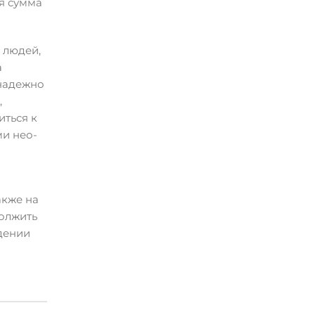
я сумма
а людей,
а
знадежно
,
иться к
ми нео-
акже на
должить
дении