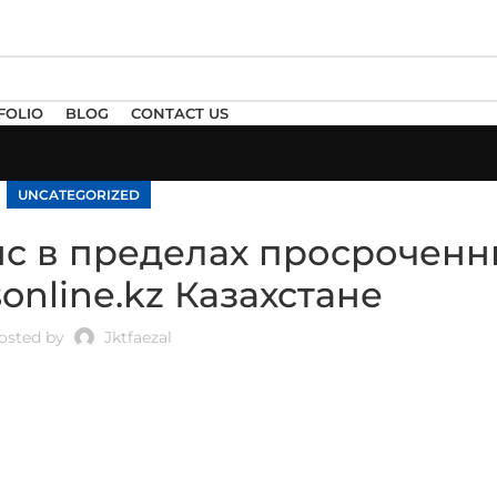
FOLIO
BLOG
CONTACT US
UNCATEGORIZED
нс в пределах просроченн
online.kz Казахстане
osted by
Jktfaezal