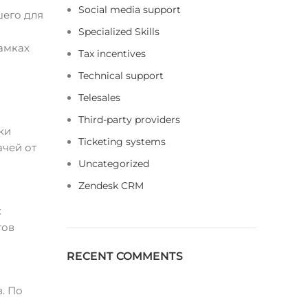
Social media support
шего для
Specialized Skills
рамках
Tax incentives
Technical support
Telesales
Third-party providers
ки
Ticketing systems
ачей от
Uncategorized
Zendesk CRM
х
тов
RECENT COMMENTS
. По