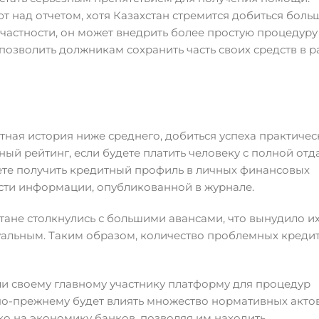
 над отчетом, хотя Казахстан стремится добиться боль
В частности, он может внедрить более простую процедуру
позволить должникам сохранить часть своих средств в 
тная история ниже среднего, добиться успеха практичес
ый рейтинг, если будете платить человеку с полной отд
жете получить кредитный профиль в личных финансовых
ности информации, опубликованной в журнале.
тане столкнулись с большими авансами, что вынудило и
уальным. Таким образом, количество проблемных креди
ли своему главному участнику платформу для процедур
е по-прежнему будет влиять множество нормативных актов
ко на экономику банков, позволяя им находить