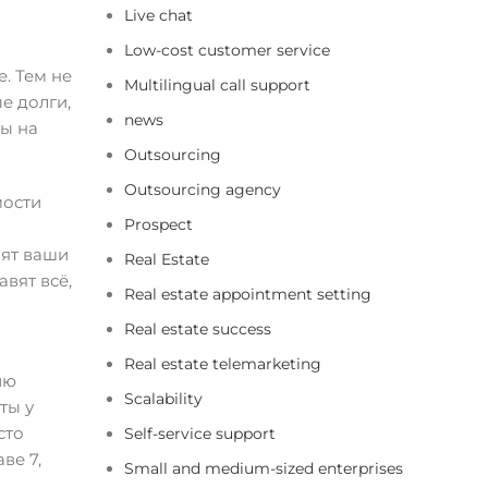
Live chat
Low-cost customer service
. Тем не
Multilingual call support
е долги,
news
сы на
Outsourcing
Outsourcing agency
мости
Prospect
о
вят ваши
Real Estate
вят всё,
Real estate appointment setting
Real estate success
Real estate telemarketing
ию
Scalability
ты у
сто
Self-service support
ве 7,
Small and medium-sized enterprises