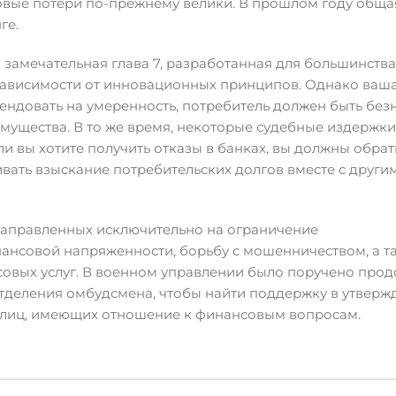
овые потери по-прежнему велики. В прошлом году обща
ге.
 ​​замечательная глава 7, разработанная для большинств
ависимости от инновационных принципов. Однако ваш
тендовать на умеренность, потребитель должен быть бе
мущества. В то же время, некоторые судебные издержки
и вы хотите получить отказы в банках, вы должны обрат
ть взыскание потребительских долгов вместе с други
направленных исключительно на ограничение
ансовой напряженности, борьбу с мошенничеством, а т
овых услуг. В военном управлении было поручено про
отделения омбудсмена, чтобы найти поддержку в утверж
лиц, имеющих отношение к финансовым вопросам.