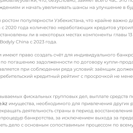
рибыли/убытки, что, безусловно, займет всего час. Это п
ждениям и начать увеличивать шансы на улучшение в б
 ростом популярности Узбекистана, что крайне важно д
а с 2020 года количество неработающих кредитов утроил
 установлены ли в некоторых местах компоненты главы 13
dyly China с 2023 года.
и имеют право создать счёт для индивидуального банкро
тв по погашению задолженности по договору купли-прод
тавляется при соблюдении ряда условий: заёмщик долже
ребительский кредитный рейтинг с просрочкой не менее
зываемых фискальных групповых дел, выплате средств п
e.kz
имущества, необходимого для привлечения других р
кращать деятельность страны в период восстановления
 процедур банкротства, за исключением выхода за пред
меть дело с основным сопоставимым процессом по всему