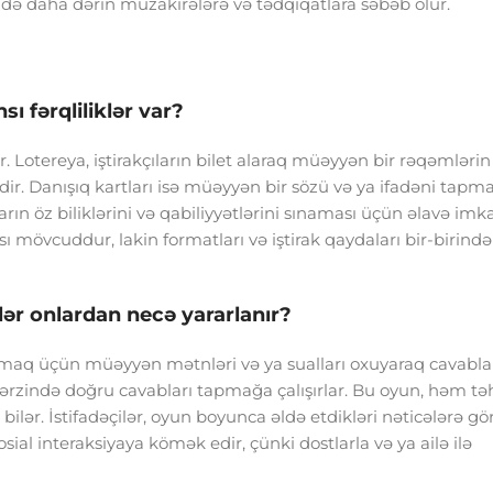
ə daha dərin müzakirələrə və tədqiqatlara səbəb olur.
ı fərqliliklər var?
r. Lotereya, iştirakçıların bilet alaraq müəyyən bir rəqəmlərin
mdir. Danışıq kartları isə müəyyən bir sözü və ya ifadəni tap
ıların öz biliklərini və qabiliyyətlərini sınaması üçün əlavə imk
 mövcuddur, lakin formatları və iştirak qaydaları bir-birind
ilər onlardan necə yararlanır?
 tapmaq üçün müəyyən mətnləri və ya sualları oxuyaraq cavabla
t ərzində doğru cavabları tapmağa çalışırlar. Bu oyun, həm təh
ilər. İstifadəçilər, oyun boyunca əldə etdikləri nəticələrə gö
ial interaksiyaya kömək edir, çünki dostlarla və ya ailə ilə