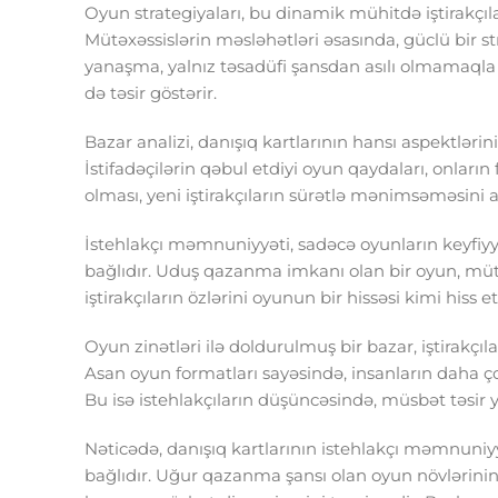
Oyun strategiyaları, bu dinamik mühitdə iştirakçı
Mütəxəssislərin məsləhətləri əsasında, güclü bir st
yanaşma, yalnız təsadüfi şansdan asılı olmamaqla 
də təsir göstərir.
Bazar analizi, danışıq kartlarının hansı aspektlər
İstifadəçilərin qəbul etdiyi oyun qaydaları, onları
olması, yeni iştirakçıların sürətlə mənimsəməsini a
İstehlakçı məmnuniyyəti, sadəcə oyunların keyfiyyə
bağlıdır. Uduş qazanma imkanı olan bir oyun, mütlə
iştirakçıların özlərini oyunun bir hissəsi kimi hiss 
Oyun zinətləri ilə doldurulmuş bir bazar, iştirakç
Asan oyun formatları sayəsində, insanların daha ço
Bu isə istehlakçıların düşüncəsində, müsbət təsir y
Nəticədə, danışıq kartlarının istehlakçı məmnuniyy
bağlıdır. Uğur qazanma şansı olan oyun növlərinin 