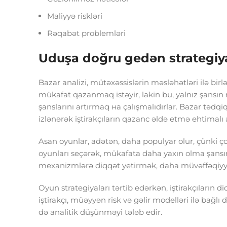
Maliyyə riskləri
Rəqabət problemləri
Uduşa doğru gedən strategiy
Bazar analizi, mütəxəssislərin məsləhətləri ilə birl
mükafat qazanmaq istəyir, lakin bu, yalnız şansın 
şanslarını artırmaq на çalışmalıdırlar. Bazar tədq
izlənərək iştirakçıların qazanc əldə etmə ehtimalı a
Asan oyunlar, adətən, daha populyar olur, çünki çox
oyunları seçərək, mükafata daha yaxın olma şansın
mexanizmlərə diqqət yetirmək, daha müvəffəqiyy
Oyun strategiyaları tərtib edərkən, iştirakçıların di
iştirakçı, müəyyən risk və gəlir modelləri ilə bağl
də analitik düşünməyi tələb edir.