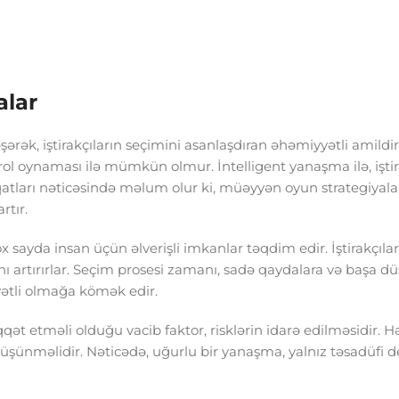
alar
əşərək, iştirakçıların seçimini asanlaşdıran əhəmiyyətli amildir
rol oynaması ilə mümkün olmur. İntelligent yanaşma ilə, iştir
iqatları nəticəsində məlum olur ki, müəyyən oyun strategiyala
rtır.
 sayda insan üçün əlverişli imkanlar təqdim edir. İştirakçılar
ı artırırlar. Seçim prosesi zamanı, sadə qaydalara və başa d
ətli olmağa kömək edir.
qqət etməli olduğu vacib faktor, risklərin idarə edilməsidir. Hə
ı düşünməlidir. Nəticədə, uğurlu bir yanaşma, yalnız təsadüfi d