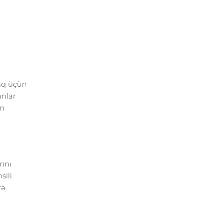
maq üçün
anlar
ən
rını
sili
rə