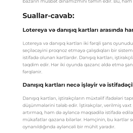
bazarın müsbət dinamizmini təmin edir. Bu, həm d
Suallar-cavab:
Lotereya və danışıq kartları arasında hans
Lotereya və danışıq kartları iki fərqli şans oyunudu
seçiləcəyini proqnoz etməyə çalışdıqları bir siste
istifadə olunan kartlardır. Danışıq kartları, iştirakç
təqdim edir. Hər iki oyunda qazanc əldə etmə şansı
fərqlənir.
Danışıq kartları necə işləyir və istifadəç
Danışıq kartları, iştirakçıların müxtəlif ifadələri
düşünmələrini tələb edir. İştirakçılar, verilmiş vax
artırmaq, həm də əyləncə məqsədilə istifadə edilə b
mükafatlar qazana bilərlər. Həmçinin, bu kartlar sos
oynanıldığında əyləncəli bir mühit yaradır.