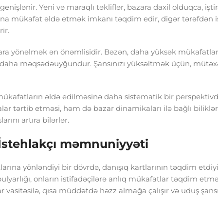
enişlənir. Yeni və maraqlı təkliflər, bazara daxil olduqca, iştir
nsana mükafat əldə etmək imkanı təqdim edir, digər tərəfdən i
ir.
lara yönəlmək ən önəmlisidir. Bəzən, daha yüksək mükafatla
 daha məqsədəuyğundur. Şansınızı yüksəltmək üçün, mütəxə
kafatların əldə edilməsinə daha sistematik bir perspektiv
ar tərtib etməsi, həm də bazar dinamikaları ilə bağlı biliklərin
ını artıra bilərlər.
: İstehlakçı məmnuniyyəti
rına yönləndiyi bir dövrdə, danışıq kartlarının təqdim etdiy
ulyarlığı, onların istifadəçilərə anlıq mükafatlar təqdim etm
nlar vasitəsilə, qısa müddətdə həzz almağa çalışır və uduş şans