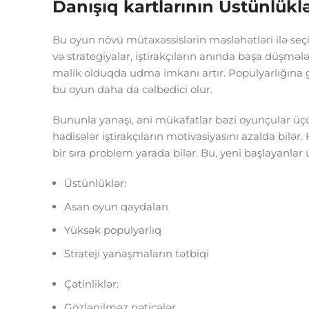
Danışıq kartlarının Üstünlüklə
Bu oyun növü mütəxəssislərin məsləhətləri ilə seçi
və strategiyalar, iştirakçıların anında başa düşmə
malik olduqda udma imkanı artır. Populyarlığına gö
bu oyun daha da cəlbedici olur.
Bununla yanaşı, ani mükafatlar bəzi oyunçular üçün
hadisələr iştirakçıların motivasiyasını azalda bilər
bir sıra problem yarada bilər. Bu, yeni başlayanlar ü
Üstünlüklər:
Asan oyun qaydaları
Yüksək populyarlıq
Strateji yanaşmaların tətbiqi
Çətinliklər:
Gözlənilməz nəticələr