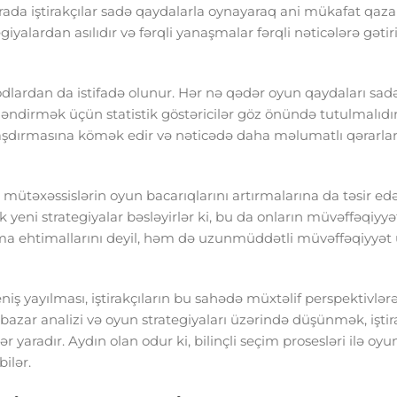
burada iştirakçılar sadə qaydalarla oynayaraq ani mükafat qaz
tegiyalardan asılıdır və fərqli yanaşmalar fərqli nəticələrə gətir
lardan da istifadə olunur. Hər nə qədər oyun qaydaları sadə
ləndirmək üçün statistik göstəricilər göz önündə tutulmalıdı
malaşdırmasına kömək edir və nəticədə daha məlumatlı qərarla
əxəssislərin oyun bacarıqlarını artırmalarına da təsir edə 
ək yeni strategiyalar bəsləyirlər ki, bu da onların müvəffəqiyyə
qazanma ehtimallarını deyil, həm də uzunmüddətli müvəffəqiyyət
ş yayılması, iştirakçıların bu sahədə müxtəlif perspektivlər
azar analizi və oyun strategiyaları üzərində düşünmək, iştira
yaradır. Aydın olan odur ki, bilinçli seçim prosesləri ilə oyu
ilər.