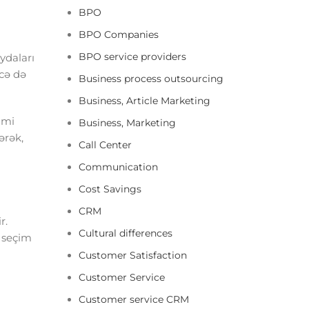
BPO
BPO Companies
BPO service providers
ydaları
cə də
Business process outsourcing
Business, Article Marketing
imi
Business, Marketing
ərək,
Call Center
Communication
Cost Savings
CRM
r.
Cultural differences
ı seçim
Customer Satisfaction
Customer Service
Customer service CRM