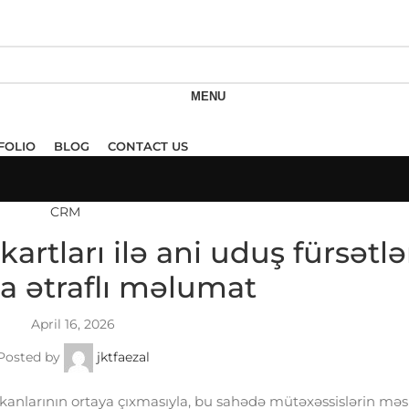
MENU
FOLIO
BLOG
CONTACT US
CRM
artları ilə ani uduş fürsətlə
a ətraflı məlumat
April 16, 2026
Posted by
jktfaezal
mkanlarının ortaya çıxmasıyla, bu sahədə mütəxəssislərin məs