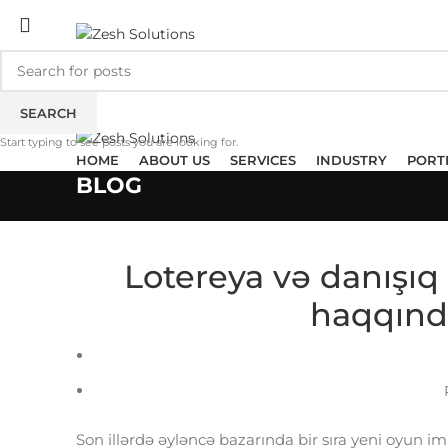
ADD ANYTHING HERE OR JUST REMOVE IT…
SEARCH
Start typing to see posts you are looking for.
HOME
ABOUT US
SERVICES
INDUSTRY
PORT
BLOG
Lotereya və danışıq k
haqqınd
Son illərdə əyləncə bazarında bir sıra yeni oyun i