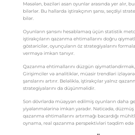
Məsələn, bəziləri asan oyunlar arasında yer alır, 
bilərlər. Bu hallarda iştirakçının şansı, seçdiyi stra
bilər.
Oyunların şansını hesablamaq üçün statistik metod
iştirakçıların qazanma ehtimallarını doğru qiymət
göstəricilər, oyunçuların öz strategiyalarını for
verməyə imkan tanıyır.
Qazanma ehtimallarını düzgün qiymətləndirmək, müt
Girişimciler və analitiklər, müasir trendləri izləyər
şanslarını artırır. Beləliklə, iştirakçılar yalnız 
strategiyalarını da düşünməlidir.
Son dövrlərdə müəyyən edilmiş oyunların daha geni
yiyələnmələrinə imkan yaradır. Nəticədə, düzmüş b
qazanma ehtimallarını artırmağı bacardığı mühitlər 
oynama, real qazanma perspektivləri təqdim edə b