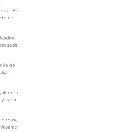
.
tırır. Bu
eçiminə
aşdırır.
arın sadə
 ilə də
iyi,
çəkinmir.
 yaradır.
a birbaşa
nlaşaraq