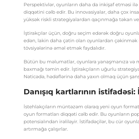
Perspektivlər, oyunların daha da inkişaf etməsi ilə g
diqqətini cəlb edir. Bu innovasiyalar, daha çox i
yüksək riskli strategiyalardan qaçınmağa təkan ver
İştirakçılar üçün, doğru seçim edərək doğru oyun
edən, lakin daha çətin olan oyunlardan çəkinmək
tövsiyələrinə əməl etmək faydalıdır.
Bütün bu məlumatlar, oyunlara yanaşmanıza və mü
baxmağı təmin edir. İştirakçıların uğurlu strategiyal
Nəticədə, hədəflərinə daha yaxın olmaq üçün şanslar
Danışıq kartlarının istifadəsi
İstehlakçıların müntəzəm olaraq yeni oyun formatla
oyun formatları diqqəti cəlb edir. Bu oyunların pop
potensialından irəliləyir. İstifadəçilər, bu cür oyu
artırmağa çalışırlar.