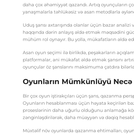
daha çox əhəmiyyət qazandı. Artıq oyunçuların ço
yanaşmalarla təhlükəsiz və asan metodlarla əylənc
Uduş şansı axtarışında olanlar üçün bazar analizi 
haqqında dərin anlayış əldə etmək məqsədini güdü
mühüm rol oynayır. Bu yolla, mükafatların əldə
Asan oyun seçimi ilə birlikdə, peşəkarların açıqla
platformalar, ani mükafat əldə etmək şansını art
oyunçular öz şanslarını maksimuma çatdıra bilərlə
Oyunların Mümkünlüyü Necə 
Bir çox oyun iştirakçıları üçün şans, qazanma persp
Oyunların hesablanması üçün həyata keçirilən bazar 
proseslərinin daha uğurlu olduğunu anlamağa kömə
zənginləşdirilərək, daha müəyyən və dəqiq hesab
Müxtəlif növ oyunlarda qazanma ehtimalları, oyun q