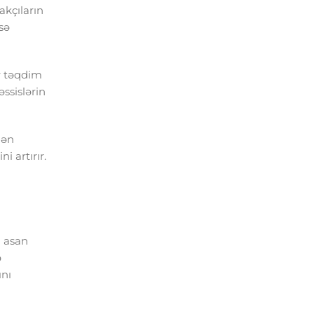
akçıların
sə
r təqdim
ssislərin
dən
i artırır.
i asan
ə
ını