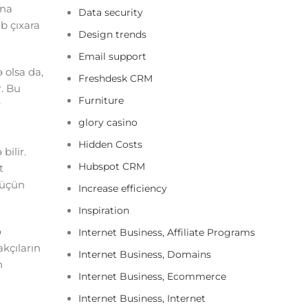
ana
Data security
ib çıxara
Design trends
Email support
 olsa da,
Freshdesk CRM
r. Bu
Furniture
r
glory casino
Hidden Costs
bilir.
Hubspot CRM
t
 üçün
Increase efficiency
Inspiration
ə
Internet Business, Affiliate Programs
kçıların
Internet Business, Domains
n
Internet Business, Ecommerce
Internet Business, Internet