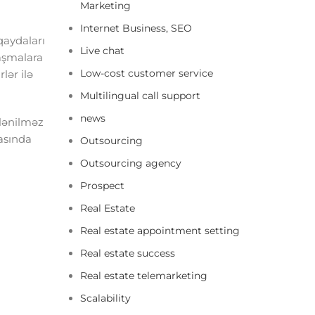
Marketing
Internet Business, SEO
qaydaları
Live chat
naşmalara
Low-cost customer service
lər ilə
Multilingual call support
news
zlənilməz
rasında
Outsourcing
Outsourcing agency
Prospect
Real Estate
Real estate appointment setting
Real estate success
Real estate telemarketing
Scalability