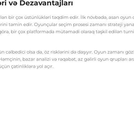
ri və Dezavantajları
lən bir çox üstünlükləri təqdim edir. İlk növbədə, asan oyun 
lərini təmin edir. Oyunçular seçim prosesi zamanı strateji ya
rə, bir çox platformada mütəmadi olaraq təşkil edilən turnir
 cəlbedici olsa da, öz risklərini də daşıyır. Oyun zamanı gö
. Həmçinin, bazar analizi və rəqabət, az gəlirli oyun qrupları a
çün çətinliklərə yol açır.