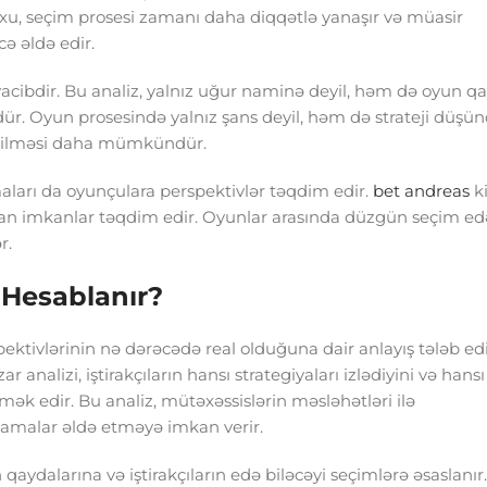
xu, seçim prosesi zamanı daha diqqətlə yanaşır və müasir
ə əldə edir.
vacibdir. Bu analiz, yalnız uğur naminə deyil, həm də oyun qa
r. Oyun prosesində yalnız şans deyil, həm də strateji düşün
 edilməsi daha mümkündür.
maları da oyunçulara perspektivlər təqdim edir.
bet andreas
k
ıran imkanlar təqdim edir. Oyunlar arasında düzgün seçim ed
r.
Hesablanır?
ektivlərinin nə dərəcədə real olduğuna dair anlayış tələb edi
analizi, iştirakçıların hansı strategiyaları izlədiyini və hans
k edir. Bu analiz, mütəxəssislərin məsləhətləri ilə
lamalar əldə etməyə imkan verir.
aydalarına və iştirakçıların edə biləcəyi seçimlərə əsaslanır.