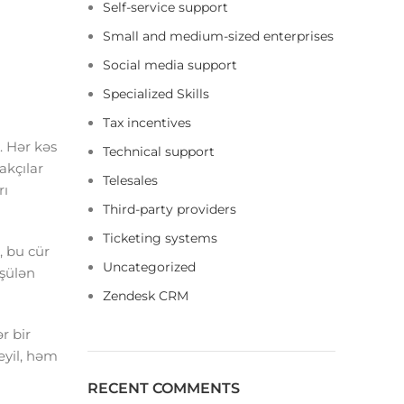
Self-service support
Small and medium-sized enterprises
Social media support
Specialized Skills
Tax incentives
. Hər kəs
Technical support
akçılar
Telesales
rı
Third-party providers
Ticketing systems
, bu cür
Uncategorized
üşülən
Zendesk CRM
r bir
eyil, həm
RECENT COMMENTS