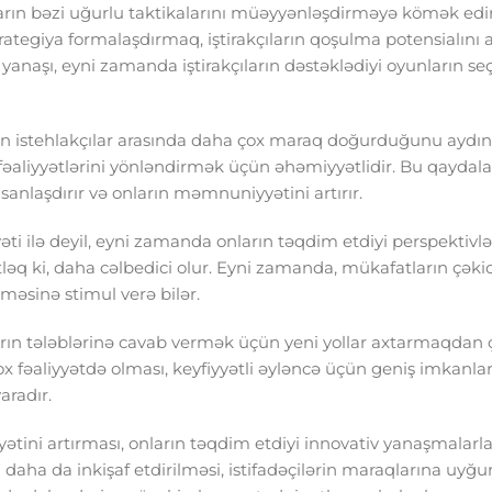
ların bəzi uğurlu taktikalarını müəyyənləşdirməyə kömək edir
rategiya formalaşdırmaq, iştirakçıların qoşulma potensialını ar
yanaşı, eyni zamanda iştirakçıların dəstəklədiyi oyunların s
inin istehlakçılar arasında daha çox maraq doğurduğunu aydınl
n fəaliyyətlərini yönləndirmək üçün əhəmiyyətlidir. Bu qaydal
sanlaşdırır və onların məmnuniyyətini artırır.
ti ilə deyil, eyni zamanda onların təqdim etdiyi perspektivlər
q ki, daha cəlbedici olur. Eyni zamanda, mükafatların çəkicil
etməsinə stimul verə bilər.
ıların tələblərinə cavab vermək üçün yeni yollar axtarmaqdan 
x fəaliyyətdə olması, keyfiyyətli əyləncə üçün geniş imkanlar
aradır.
ətini artırması, onların təqdim etdiyi innovativ yanaşmalarl
daha da inkişaf etdirilməsi, istifadəçilərin maraqlarına uyğu