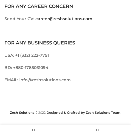
FOR ANY CAREER CONCERN
Send Your CV:
career@zeshsolutions.com
FOR ANY BUSINESS QUERIES
USA: +1 (332) 222-7751
BD: +880-1785031094
EMAIL: info@zeshsolutions.com
Zesh Solutions
2022
Designed & Crafted by Zesh Solutions Team
.