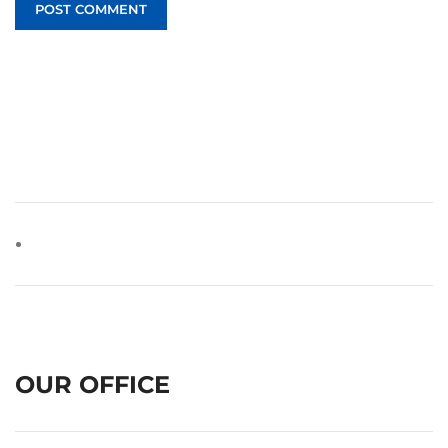
OUR OFFICE