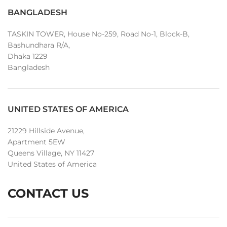
BANGLADESH
TASKIN TOWER, House No-259, Road No-1, Block-B,
Bashundhara R/A,
Dhaka 1229
Bangladesh
UNITED STATES OF AMERICA
21229 Hillside Avenue,
Apartment 5EW
Queens Village, NY 11427
United States of America
CONTACT US