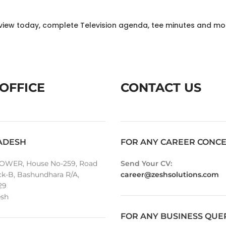
o view today, complete Television agenda, tee minutes and mo
OFFICE
CONTACT US
ADESH
FOR ANY CAREER CONC
OWER, House No-259, Road
Send Your CV:
ck-B, Bashundhara R/A,
career@zeshsolutions.com
29
sh
FOR ANY BUSINESS QUE