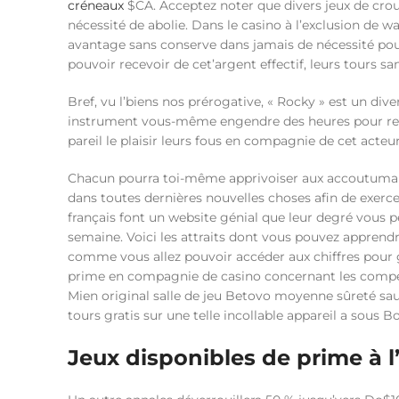
créneaux
$CA. Acceptez noter que divers jeux de crou
nécessité de abolie. Dans le casino à l’exclusion de
avantage sans conserve dans jamais de nécessité pour
pouvoir recevoir de cet’argent effectif, leurs tours san
Bref, vu l’biens nos prérogative, « Rocky » est un di
instrument vous-même engendre des heures pour relaxa
pareil le plaisir leurs fous en compagnie de cet acteu
Chacun pourra toi-même apprivoiser aux accoutumanc
dans toutes dernières nouvelles choses afin de exerce
français font un website génial que leur degré vous 
semaine. Voici les attraits dont vous pouvez apprendr
comme vous allez pouvoir accéder aux chiffres pour gr
prime en compagnie de casino concernant les compétit
Mien original salle de jeu Betovo moyenne sûreté sa
tours gratis sur une telle incollable appareil a sous B
Jeux disponibles de prime à l