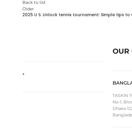
Back to list
Older
2025 U S. Unlock tennis tournament: Simple tips t
OUR 
BANGL
TASKIN T
No-1, Blo
Dhaka 12
Banglade