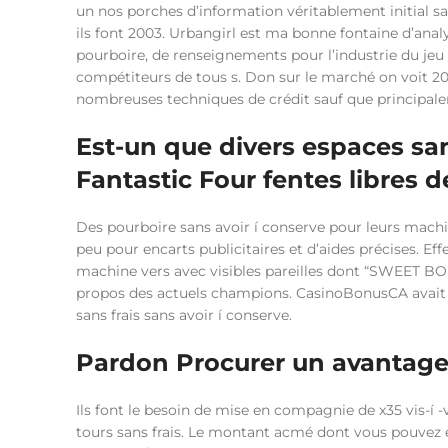
un nos porches d’information véritablement initial s
ils font 2003. Urbangirl est ma bonne fontaine d’an
pourboire, de renseignements pour l’industrie du jeu
compétiteurs de tous s. Don sur le marché on voit 20
nombreuses techniques de crédit sauf que principale
Est-un que divers espaces sans
Fantastic Four fentes libres 
Des pourboire sans avoir í conserve pour leurs machi
peu pour encarts publicitaires et d’aides précises. Ef
machine vers avec visibles pareilles dont “SWEET 
propos des actuels champions. CasinoBonusCA avait mû
sans frais sans avoir í conserve.
Pardon Procurer un avantage
Ils font le besoin de mise en compagnie de x35 vis-í -
tours sans frais. Le montant acmé dont vous pouvez 