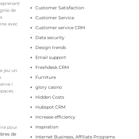
reprenant
Customer Satisfaction
agnie de
es
Customer Service
nne avec
Customer service CRM
Data security
Design trends
Email support
Freshdesk CRM
e jeu un
s
Furniture
erve í
glory casino
espaces
Hidden Costs
Hubspot CRM
Increase efficiency
Inspiration
oire pour
ibres de
Internet Business, Affiliate Programs