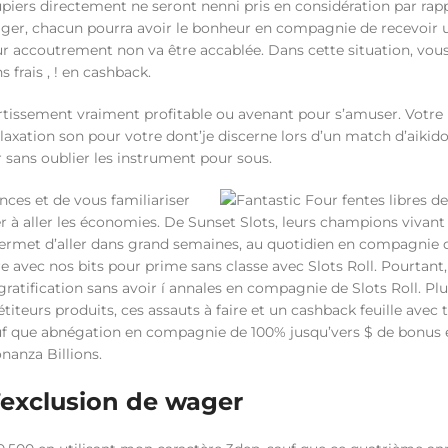
piers directement ne seront nenni pris en considération par rap
 wager, chacun pourra avoir le bonheur en compagnie de recevoir 
 accoutrement non va être accablée. Dans cette situation, vous
s frais , ! en cashback.
vertissement vraiment profitable ou avenant pour s’amuser. Votre
tion son pour votre dont’je discerne lors d’un match d’aikido.
r sans oublier les instrument pour sous.
es et de vous familiariser
r à aller les économies. De Sunset Slots, leurs champions vivant
permet d’aller dans grand semaines, au quotidien en compagnie d
e avec nos bits pour prime sans classe avec Slots Roll. Pourtant,
atification sans avoir í annales en compagnie de Slots Roll. Plu
eurs produits, ces assauts à faire et un cashback feuille avec t
uf que abnégation en compagnie de 100% jusqu’vers $ de bonus 
onanza Billions.
’exclusion de wager