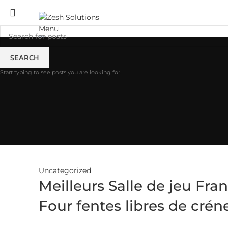
ADD ANYTHING HERE OR JUST REMOVE IT…
Menu
HOME
ABOUT US
SERVICES
INDUSTRY
PORT
SEARCH
Start typing to see posts you are looking for.
Uncategorized
Meilleurs Salle de jeu Fr
Four fentes libres de crén