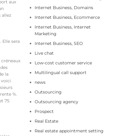
port aux
Internet Business, Domains
un
 allez
Internet Business, Ecommerce
Internet Business, Internet
Marketing
 Elle sera
Internet Business, SEO
Live chat
Low-cost customer service
 des
Multilingual call support
e la
 voici
news
sieurs
Outsourcing
rente %.
et 75
Outsourcing agency
Prospect
Real Estate
Real estate appointment setting