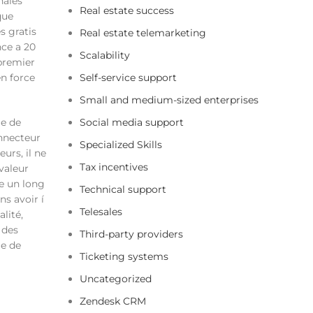
nales
Real estate success
que
s gratis
Real estate telemarketing
nce a 20
Scalability
premier
en force
Self-service support
Small and medium-sized enterprises
me de
Social media support
onnecteur
Specialized Skills
urs, il ne
Tax incentives
valeur
te un long
Technical support
s avoir í
Telesales
lité,
 des
Third-party providers
ie de
Ticketing systems
Uncategorized
Zendesk CRM