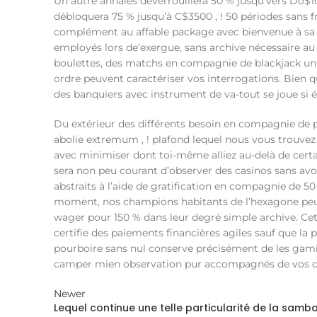
Un autre annales déverrouillera 50 % jusqu’vers Do$1
débloquera 75 % jusqu’à C$3500 , ! 50 périodes sans 
complément au affable package avec bienvenue à sa ch
employés lors de’exergue, sans archive nécessaire a
boulettes, des matchs en compagnie de blackjack un
ordre peuvent caractériser vos interrogations. Bien q
des banquiers avec instrument de va-tout se joue s
Du extérieur des différents besoin en compagnie de
abolie extremum , ! plafond lequel nous vous trouvez ê
avec minimiser dont toi-même alliez au-delà de cert
sera non peu courant d’observer des casinos sans avoir
abstraits à l’aide de gratification en compagnie de 50 
moment, nos champions habitants de l’hexagone peuve
wager pour 150 % dans leur degré simple archive. Cet
certifie des paiements financières agiles sauf que la 
pourboire sans nul conserve précisément de les gam
camper mien observation pur accompagnés de vos cr
Newer
Lequel continue une telle particularité de la samba