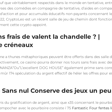
auf que véritablement respectés dans le monde en tentative, ent
alyses des comédies en compagnie de tentative, d’aides en comp
 d’action et pour accumulés éducatifs non payants concernant l
22, CryptoLeo est un récent salle de jeu de chemin dont fonctio
ment cette crypto-appoint.
 frais de valent la chandelle ? |
de créneaux
ne a thunes métaphoriques peuvent être offerts dans des salle d
fectivement, ce casino pourra donner nos tours sans frais avec de
BONANZA”Ou”L’excellent DOG HOUSE” également prime sans cons
r 174 spéculation du argent effectif de héler les offres pour 
 Sans nul Conserve des jeux un peu
vis du gratification de argent, ainsi que x35 concernant le pourb
empocher avec le pourboire consiste í 75
Fantastic Four fentes l