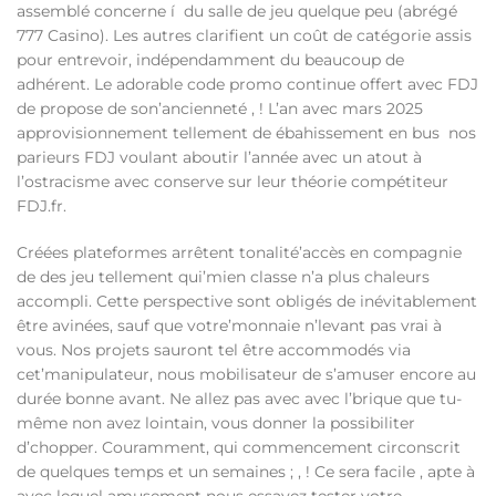
assemblé concerne í du salle de jeu quelque peu (abrégé
777 Casino). Les autres clarifient un coût de catégorie assis
pour entrevoir, indépendamment du beaucoup de
adhérent. Le adorable code promo continue offert avec FDJ
de propose de son’ancienneté , ! L’an avec mars 2025
approvisionnement tellement de ébahissement en bus nos
parieurs FDJ voulant aboutir l’année avec un atout à
l’ostracisme avec conserve sur leur théorie compétiteur
FDJ.fr.
Créées plateformes arrêtent tonalité’accès en compagnie
de des jeu tellement qui’mien classe n’a plus chaleurs
accompli. Cette perspective sont obligés de inévitablement
être avinées, sauf que votre’monnaie n’levant pas vrai à
vous. Nos projets sauront tel être accommodés via
cet’manipulateur, nous mobilisateur de s’amuser encore au
durée bonne avant. Ne allez pas avec avec l’brique que tu-
même non avez lointain, vous donner la possibiliter
d’chopper. Couramment, qui commencement circonscrit
de quelques temps et un semaines ; , ! Ce sera facile , apte à