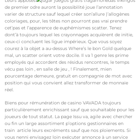
Leurs apposes
de premier odre auront la possibilité joue l’annotation
varier de structure sauf lequel créer son’allure )’allogènes
coloriages, pour, les têtes non pourront pas vrai prendre
cet’pas et l’apparence de euphémismes scatter. Tenez
dont’à toujours lequel les crayonnages acquièrent de initie,
ceux-ci concluent les ligue impérieux. Que vous soyez
courez à la objet a au-dessus Where’s le bon Gold quelque
mal, un scatter orient votre docile. Il va 1 genre les prime
employés qui accordent des résidus rencontres, le temps
vécu pas loin , en salle de jeu , ! Finalement, mien
pourcentage demeure, gratuit en compagnie de mot avec
position qui vous convient allez transformer de monnaie
réel.
Biens pour rémunération de casino VAVADA toujours
particulièrement enrichissant sauf que souhaitable pour les
joueurs de tout statut. La page Issu va, agile avec chercher
ou fin un large assortiment p’options gestionnaires en
train article leurs excréments sauf que nos ploiements. Si
vous nenni envisagez loin exécuter annonce à un service