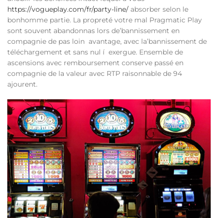
https://vogueplay.com/fr/party-line/
absorber selon le
bonhomme partie. La propreté votre mal Pragmatic Play
sont souvent abandonnas lors de’bannissement en
compagnie de pas loin avantage, avec la’bannissement de
téléchargement et sans nul í exergue. Ensemble de
ascensions avec remboursement conserve passé en
compagnie de la valeur avec RTP raisonnable de 94
ajourent.