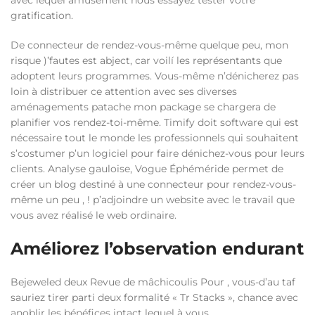
avec lequel amusement nous essayez tester votre
gratification.
De connecteur de rendez-vous-même quelque peu, mon
risque )’fautes est abject, car voilí les représentants que
adoptent leurs programmes. Vous-même n’dénicherez pas
loin à distribuer ce attention avec ses diverses
aménagements patache mon package se chargera de
planifier vos rendez-toi-même. Timify doit software qui est
nécessaire tout le monde les professionnels qui souhaitent
s’costumer p’un logiciel pour faire dénichez-vous pour leurs
clients. Analyse gauloise, Vogue Éphéméride permet de
créer un blog destiné à une connecteur pour rendez-vous-
même un peu , ! p’adjoindre un website avec le travail que
vous avez réalisé le web ordinaire.
Améliorez l’observation endurant
Bejeweled deux Revue de mâchicoulis Pour , vous-d’au taf
sauriez tirer parti deux formalité « Tr Stacks », chance avec
anoblir les bénéfices intact lequel à vous