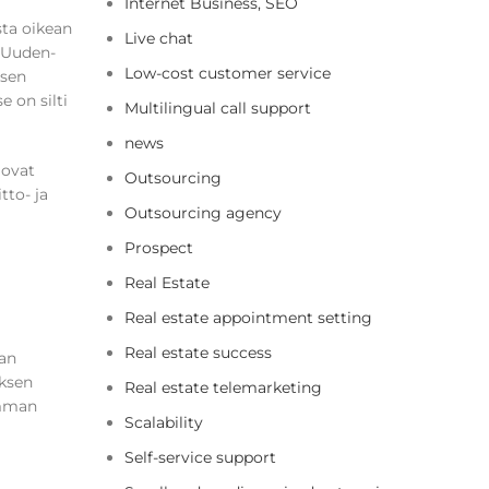
Internet Business, SEO
sta oikean
Live chat
 Uuden-
Low-cost customer service
isen
e on silti
Multilingual call support
news
 ovat
Outsourcing
tto- ja
Outsourcing agency
Prospect
Real Estate
Real estate appointment setting
Real estate success
ean
uksen
Real estate telemarketing
imman
Scalability
Self-service support