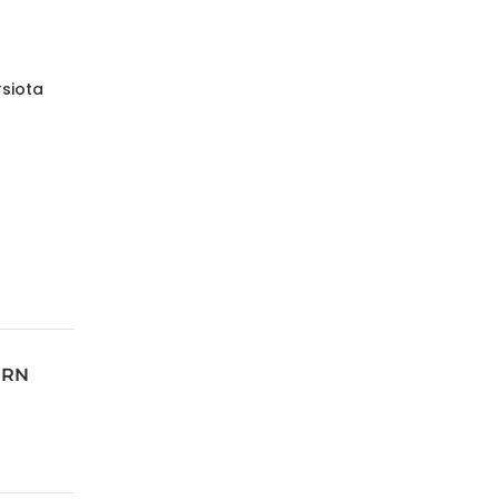
rsiota
ERN