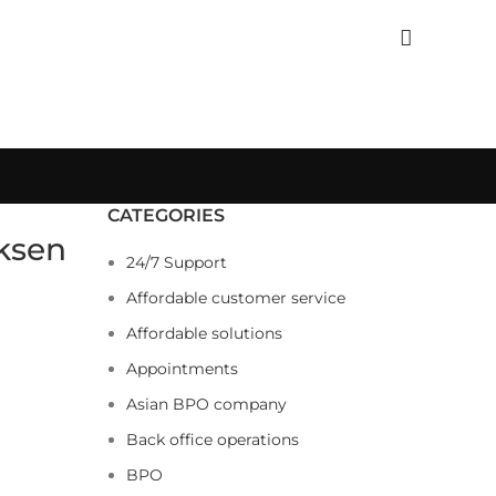
CATEGORIES
yksen
24/7 Support
Affordable customer service
Affordable solutions
Appointments
Asian BPO company
Back office operations
BPO