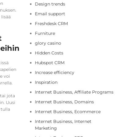
en
Design trends
emuksen.
Email support
lisää
Freshdesk CRM
Furniture
t
glory casino
eihin
Hidden Costs
issä
Hubspot CRM
kapelien
Increase efficiency
e voi
Inspiration
rella.
Internet Business, Affiliate Programs
tai jota
Internet Business, Domains
in. Uusi
tulla
Internet Business, Ecommerce
Internet Business, Internet
Marketing