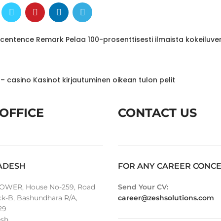
centence Remark Pelaa 100-prosenttisesti ilmaista kokeiluve
casino Kasinot kirjautuminen oikean tulon pelit
OFFICE
CONTACT US
ADESH
FOR ANY CAREER CONC
OWER, House No-259, Road
Send Your CV:
ck-B, Bashundhara R/A,
career@zeshsolutions.com
29
sh