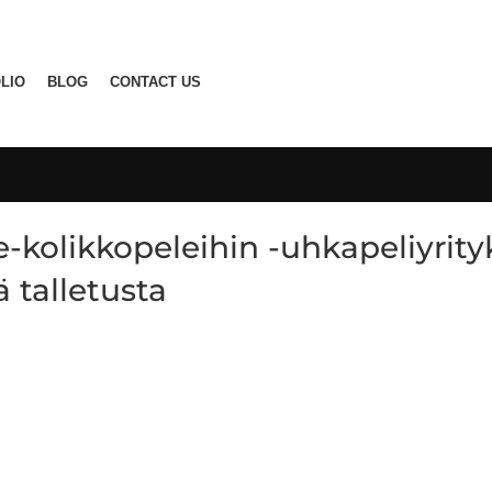
LIO
BLOG
CONTACT US
-kolikkopeleihin -uhkapeliyrit
ä talletusta