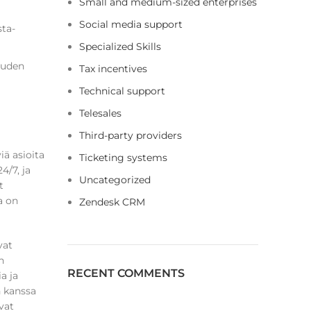
Small and medium-sized enterprises
Social media support
ta-
Specialized Skills
keuden
Tax incentives
Technical support
Telesales
Third-party providers
iä asioita
Ticketing systems
4/7, ja
Uncategorized
t
a on
Zendesk CRM
vat
n
RECENT COMMENTS
a ja
 kanssa
vat