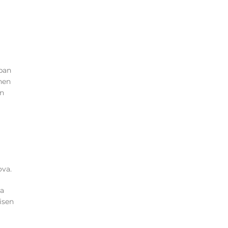
opan
inen
on
ova.
ta
isen