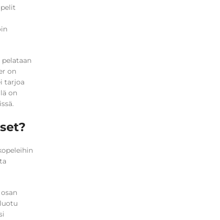
pelit
oin
a pelataan
er on
i tarjoa
llä on
issä.
set?
ita
 osan
 luotu
si