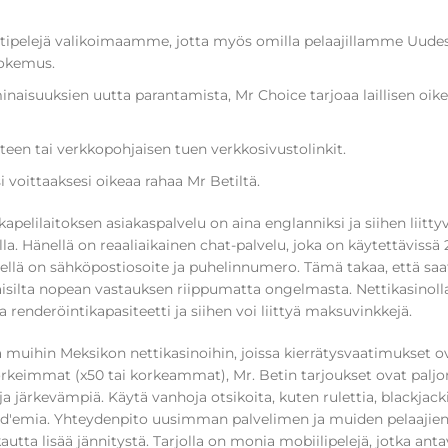
ipelejä valikoimaamme, jotta myös omilla pelaajillamme Uudes
kokemus.
ominaisuuksien uutta parantamista, Mr Choice tarjoaa laillisen oi
teen tai verkkopohjaisen tuen verkkosivustolinkit.
 voittaaksesi oikeaa rahaa Mr Betiltä.
apelilaitoksen asiakaspalvelu on aina englanniksi ja siihen liittyv
lla. Hänellä on reaaliaikainen chat-palvelu, joka on käytettävissä 2
nellä on sähköpostiosoite ja puhelinnumero. Tämä takaa, että saa
isilta nopean vastauksen riippumatta ongelmasta. Nettikasinoll
ja renderöintikapasiteetti ja siihen voi liittyä maksuvinkkejä.
 muihin Meksikon nettikasinoihin, joissa kierrätysvaatimukset o
orkeimmat (x50 tai korkeammat), Mr. Betin tarjoukset ovat paljo
ja järkevämpiä. Käytä vanhoja otsikoita, kuten rulettia, blackjacki
ld'emia. Yhteydenpito uusimman palvelimen ja muiden pelaajien
utta lisää jännitystä. Tarjolla on monia mobiilipelejä, jotka anta