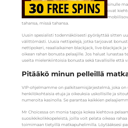
sinulle ma
ovat kieht
mobiilisov
tahansa, missä tahansa.
Uusin spesialisti todennäköisesti pyöräyttää sitten uu
välittömästi. Uusia nettipelejä, jotka tarjoavat bonus
nettipokeri, reaaliaikainen blackjack, live-blackjack 
oikean rahan bonusta pelaajille. Jos haluat lunastaa t
useita mielenkiintoisia bonusta sekä tavallisille että va
Pitääkö minun pelleillä mat
VIP-ohjelmamme on palkitsemisjärjestelmä, joka on 
henkilökohtaisia ​​etuja ja oikeuksia uskollisille ja sit
numeroita kasinolla. Se parantaa kaikkien pelaajiemm
Mr Choicessa on monia tapoja kokea kiehtova pelaami
suosikkikolikkopeleistä, joilla voit pelata oikeaa rah
toimimaan tietyillä matkapuhelimilla. Löytääksesi par