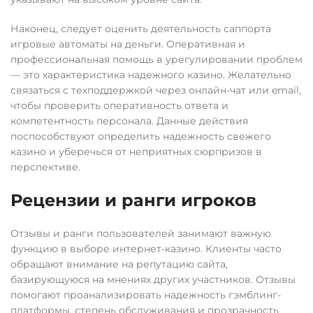
Наконец, следует оценить деятельность саппорта
игровые автоматы на деньги. Оперативная и
профессиональная помощь в урегулировании проблем
— это характеристика надежного казино. Желательно
связаться с техподдержкой через онлайн-чат или email,
чтобы проверить оперативность ответа и
компетентность персонала. Данные действия
поспособствуют определить надежность свежего
казино и уберечься от неприятных сюрпризов в
перспективе.
Рецензии и ранги игроков
Отзывы и ранги пользователей занимают важную
функцию в выборе интернет-казино. Клиенты часто
обращают внимание на репутацию сайта,
базирующуюся на мнениях других участников. Отзывы
помогают проанализировать надежность гэмблинг-
платформы, степень обслуживания и прозрачность