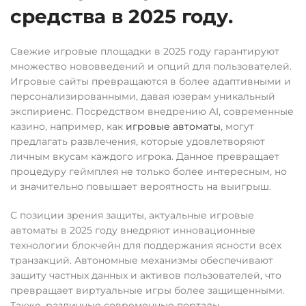
средства в 2025 году.
Свежие игровые площадки в 2025 году гарантируют
множество нововведений и опций для пользователей.
Игровые сайты превращаются в более адаптивными и
персонализированными, давая юзерам уникальный
экспириенс. Посредством внедрению AI, современные
казино, например, как
игровые автоматы
, могут
предлагать развлечения, которые удовлетворяют
личным вкусам каждого игрока. Данное превращает
процедуру геймплея не только более интересным, но
и значительно повышает вероятность на выигрыш.
С позиции зрения защиты, актуальные игровые
автоматы в 2025 году внедряют инновационные
технологии блокчейн для поддержания ясности всех
транзакций. Автономные механизмы обеспечивают
защиту частных данных и активов пользователей, что
превращает виртуальные игры более защищенными.
Также, различные современные порталы