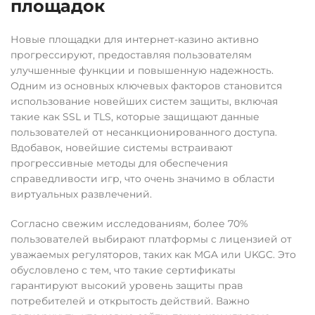
площадок
Новые площадки для интернет-казино активно
прогрессируют, предоставляя пользователям
улучшенные функции и повышенную надежность.
Одним из основных ключевых факторов становится
использование новейших систем защиты, включая
такие как SSL и TLS, которые защищают данные
пользователей от несанкционированного доступа.
Вдобавок, новейшие системы встраивают
прогрессивные методы для обеспечения
справедливости игр, что очень значимо в области
виртуальных развлечений.
Согласно свежим исследованиям, более 70%
пользователей выбирают платформы с лицензией от
уважаемых регуляторов, таких как MGA или UKGC. Это
обусловлено с тем, что такие сертификаты
гарантируют высокий уровень защиты прав
потребителей и открытость действий. Важно