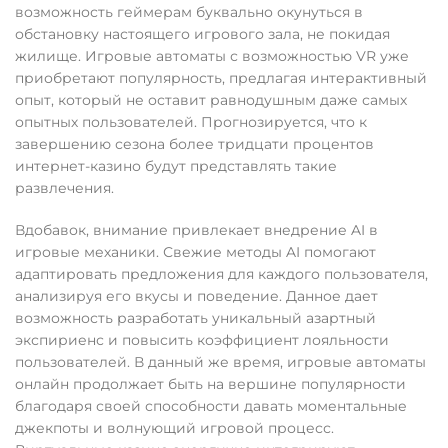
возможность геймерам буквально окунуться в
обстановку настоящего игрового зала, не покидая
жилище. Игровые автоматы с возможностью VR уже
приобретают популярность, предлагая интерактивный
опыт, который не оставит равнодушным даже самых
опытных пользователей. Прогнозируется, что к
завершению сезона более тридцати процентов
интернет-казино будут представлять такие
развлечения.
Вдобавок, внимание привлекает внедрение AI в
игровые механики. Свежие методы AI помогают
адаптировать предложения для каждого пользователя,
анализируя его вкусы и поведение. Данное дает
возможность разработать уникальный азартный
экспириенс и повысить коэффициент лояльности
пользователей. В данный же время, игровые автоматы
онлайн продолжает быть на вершине популярности
благодаря своей способности давать моментальные
джекпоты и волнующий игровой процесс.