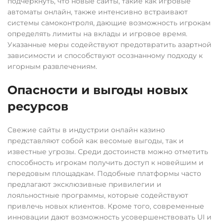
подчеркнуть, что новые сайты, такие как игровые
автоматы онлайн, также интенсивно встраивают
системы самоконтроля, дающие возможность игрокам
определять лимиты на вклады и игровое время.
Указанные меры содействуют предотвратить азартной
зависимости и способствуют осознанному подходу к
игорным развлечениям.
Опасности и выгоды новых
ресурсов
Свежие сайты в индустрии онлайн казино
представляют собой как весомые выгоды, так и
известные угрозы. Среди достоинств можно отметить
способность игрокам получить доступ к новейшим и
передовым площадкам. Подобные платформы часто
предлагают эксклюзивные привилегии и
лояльностные программы, которые содействуют
привлечь новых клиентов. Кроме того, современные
инновации дают возможность усовершенствовать UI и