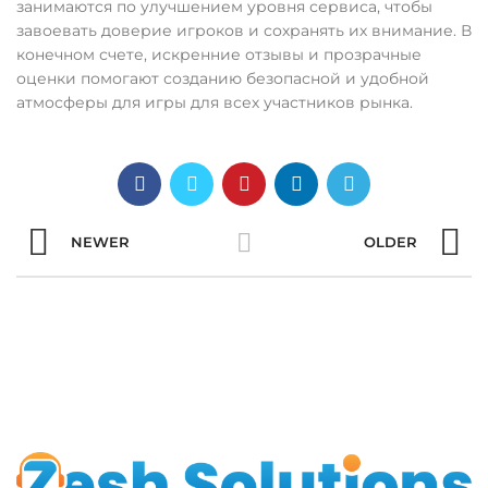
занимаются по улучшением уровня сервиса, чтобы
завоевать доверие игроков и сохранять их внимание. В
конечном счете, искренние отзывы и прозрачные
оценки помогают созданию безопасной и удобной
атмосферы для игры для всех участников рынка.
NEWER
OLDER