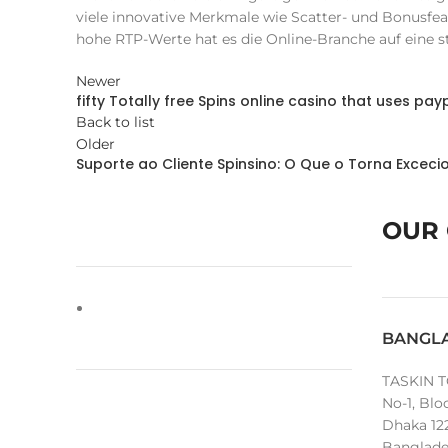
viele innovative Merkmale wie Scatter- und Bonusfeat
hohe RTP-Werte hat es die Online-Branche auf eine s
Newer
fifty Totally free Spins online casino that uses 
Back to list
Older
Suporte ao Cliente Spinsino: O Que o Torna Exceci
OUR 
BANGL
TASKIN T
No-1, Blo
Dhaka 12
Banglade