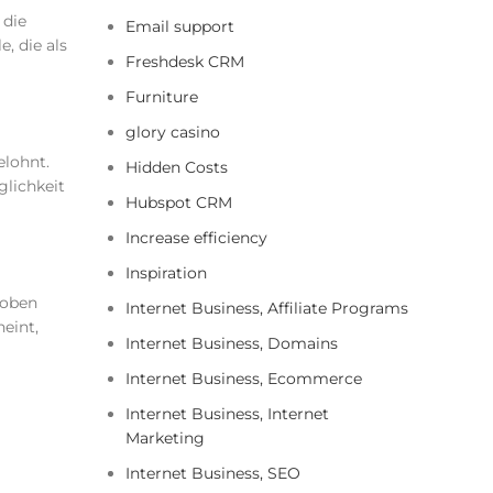
 die
Email support
, die als
Freshdesk CRM
Furniture
glory casino
lohnt.
Hidden Costs
glichkeit
Hubspot CRM
Increase efficiency
Inspiration
 oben
Internet Business, Affiliate Programs
eint,
Internet Business, Domains
Internet Business, Ecommerce
Internet Business, Internet
Marketing
Internet Business, SEO