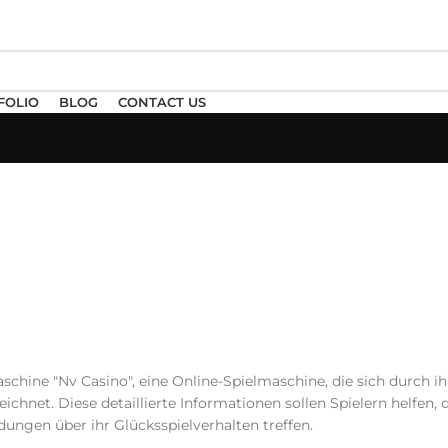
FOLIO
BLOG
CONTACT US
schine "Nv Casino", eine Online-Spielmaschine, die sich durch ih
hnet. Diese detaillierte Informationen sollen Spielern helfen, d
dungen über ihr Glücksspielverhalten treffen.