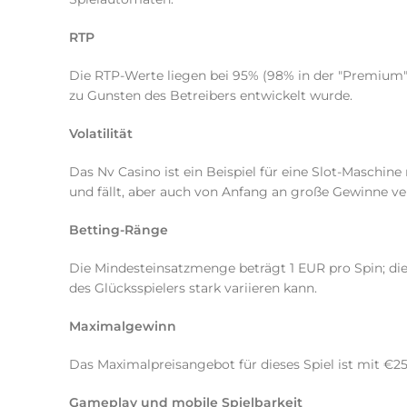
RTP
Die RTP-Werte liegen bei 95% (98% in der "Premium"-
zu Gunsten des Betreibers entwickelt wurde.
Volatilität
Das Nv Casino ist ein Beispiel für eine Slot-Maschine 
und fällt, aber auch von Anfang an große Gewinne ve
Betting-Ränge
Die Mindesteinsatzmenge beträgt 1 EUR pro Spin; die
des Glücksspielers stark variieren kann.
Maximalgewinn
Das Maximalpreisangebot für dieses Spiel ist mit €2
Gameplay und mobile Spielbarkeit