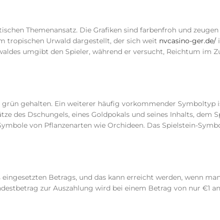
tischen Themenansatz. Die Grafiken sind farbenfroh und zeugen
em tropischen Urwald dargestellt, der sich weit
nvcasino-ger.de/
i
nwaldes umgibt den Spieler, während er versucht, Reichtum im Z
be grün gehalten. Ein weiterer häufig vorkommender Symboltyp i
ätze des Dschungels, eines Goldpokals und seines Inhalts, dem Sp
Symbole von Pflanzenarten wie Orchideen. Das Spielstein-Symbo
 eingesetzten Betrags, und das kann erreicht werden, wenn man
ndestbetrag zur Auszahlung wird bei einem Betrag von nur €1 an