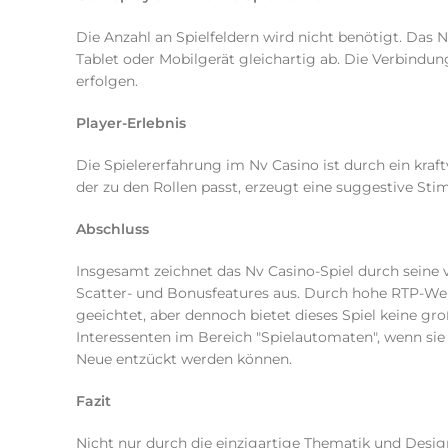
Die Anzahl an Spielfeldern wird nicht benötigt. Das 
Tablet oder Mobilgerät gleichartig ab. Die Verbindun
erfolgen.
Player-Erlebnis
Die Spielererfahrung im Nv Casino ist durch ein kraf
der zu den Rollen passt, erzeugt eine suggestive Stim
Abschluss
Insgesamt zeichnet das Nv Casino-Spiel durch seine v
Scatter- und Bonusfeatures aus. Durch hohe RTP-Wert
geeichtet, aber dennoch bietet dieses Spiel keine g
Interessenten im Bereich "Spielautomaten", wenn sie 
Neue entzückt werden können.
Fazit
Nicht nur durch die einzigartige Thematik und Design