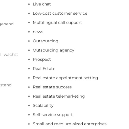
Live chat
Low-cost customer service
Multilingual call support
tgehend
news
Outsourcing
Outsourcing agency
ell wächst
Prospect
Real Estate
Real estate appointment setting
lstand
Real estate success
Real estate telemarketing
Scalability
Self-service support
Small and medium-sized enterprises